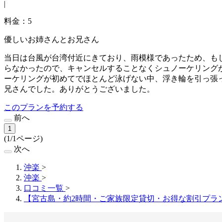
|
料金：5
優しいお姉さんとお兄さん
当日は台風が台湾付近にきており、雨模様であったため、も
らなかったので、キャンセルすることなくシュノーケリングが
ーケリングが初めてでほとんど泳げない中、浮き輪を引っ張
兄さんでした。ありがとうございました。
このプランを予約する
前へ
1
(1/1ページ)
次へ
沖楽
>
沖楽
>
口コミ一覧
>
【宮古島・約2時間・ご家族限定貸切・お得な割引プラン