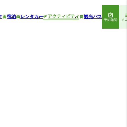
アクティビティ
ク
宿泊
レンタカー
観光バス
予約確認
メ