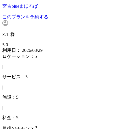
宮古blueまほろば
このプランを予約する
Z.T 様
5.0
利用日： 2026/03/29
ロケーション：5
|
サービス：5
|
施設：5
|
料金：5
最後のチャンス⁉️