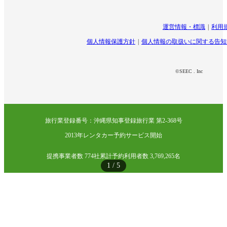
運営情報・標識
利用
個人情報保護方針
個人情報の取扱いに関する告知
©SEEC . Inc
旅行業登録番号：沖縄県知事登録旅行業 第2-368号
2013年レンタカー予約サービス開始
提携事業者数 774社
累計予約利用者数 3,769,265名
1
/
5