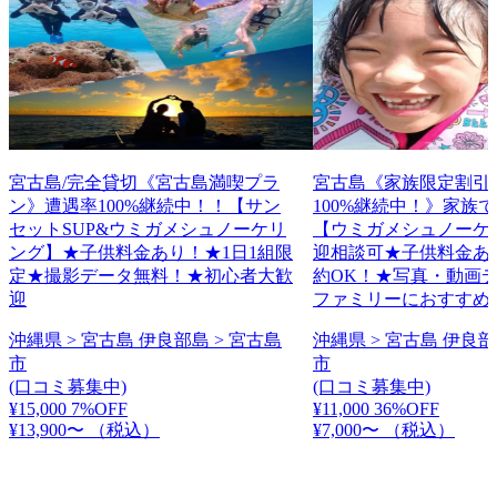
宮古島/完全貸切《宮古島満喫プラ
宮古島《家族限定割引
ン》遭遇率100%継続中！！【サン
100%継続中！》家族
セットSUP&ウミガメシュノーケリ
【ウミガメシュノーケ
ング】★子供料金あり！★1日1組限
迎相談可★子供料金あ
定★撮影データ無料！★初心者大歓
約OK！★写真・動画
迎
ファミリーにおすすめ
沖縄県 > 宮古島 伊良部島 > 宮古島
沖縄県 > 宮古島 伊良部
市
市
(口コミ募集中)
(口コミ募集中)
¥15,000
7%OFF
¥11,000
36%OFF
¥13,900〜
（税込）
¥7,000〜
（税込）