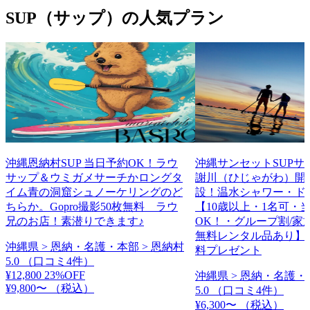
SUP（サップ）の人気プラン
沖縄恩納村SUP 当日予約OK！ラウ
沖縄サンセットSUPサ
サップ＆ウミガメサーチかロングタ
謝川（ひじゃがわ）開
イム青の洞窟シュノーケリングのど
設！温水シャワー・ド
ちらか。Gopro撮影50枚無料 ラウ
【10歳以上・1名可・
兄のお店！素潜りできます♪
OK！・グループ割/家
無料レンタル品あり】
沖縄県 > 恩納・名護・本部 > 恩納村
料プレゼント
5.0
（口コミ4件）
¥12,800
23%OFF
沖縄県 > 恩納・名護・
¥9,800〜
（税込）
5.0
（口コミ4件）
¥6,300〜
（税込）