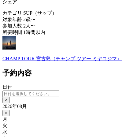
シェア
カテゴリ
SUP（サップ）
対象年齢
2歳〜
参加人数
2人〜
所要時間
1時間以内
CHAMP TOUR 宮古島（チャンプ ツアー ミヤコジマ）
予約内容
日付
<
2026年08月
>
月
火
水