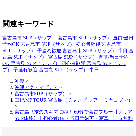
関連キーワード
宮古島市 SUP（サップ）
宮古島市 SUP（サップ） 直前/当日
予約OK
宮古島市 SUP（サップ） 初心者歓迎
宮古島市
SUP（サップ） 子連れ歓迎
宮古島市 SUP（サップ） 半日
宮
古島 SUP（サップ）
宮古島 SUP（サップ） 直前/当日予約
OK
宮古島 SUP（サップ） 初心者歓迎
宮古島 SUP（サッ
プ） 子連れ歓迎
宮古島 SUP（サップ） 半日
沖楽
>
沖縄アクティビティ
>
宮古島市SUP（サップ）
>
CHAMP TOUR 宮古島（チャンプ ツアー ミヤコジマ）
>
宮古島《旅のスキマに◎ 》60分で宮古ブルー【クリア
SUP体験】｜初心者OK・当日予約可・写真データ無料