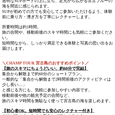
透明なSUPボードの上に立ち、足元から広がる宮古ブルーの
海を間近に感じられます。
SUPが初めての方でも安心してご参加いただけるよう、体験
前に乗り方・漕ぎ方を丁寧にレクチャーします。
所要時間は約1時間。
旅の合間や、移動前後のスキマ時間にも気軽にご参加くださ
い。
短時間ながら、しっかり満足できる体験と写真の思い出をお
届けします。
＼CHAMP TOUR 宮古島のおすすめポイント／
【旅のスキマにちょうどいい、約60分で完結】
集合から解散まで約60分のショートプラン。
一般的な「集合から解散まで2時間前後のアクティビティは
少し長い…」
と感じる方にも、気軽に参加しやすい内容です。
移動前後や他の観光予定の合間など、
旅のスキマ時間を無駄なく使って宮古島の海を楽しめます。
【初心者OK。短時間でも安心のレクチャー付き】