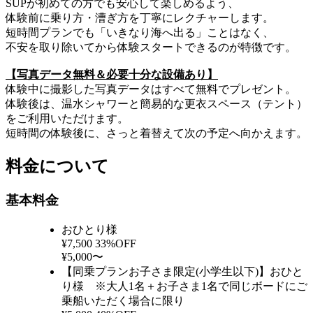
SUPが初めての方でも安心して楽しめるよう、
体験前に乗り方・漕ぎ方を丁寧にレクチャーします。
短時間プランでも「いきなり海へ出る」ことはなく、
不安を取り除いてから体験スタートできるのが特徴です。
【写真データ無料＆必要十分な設備あり】
体験中に撮影した写真データはすべて無料でプレゼント。
体験後は、温水シャワーと簡易的な更衣スペース（テント）
をご利用いただけます。
短時間の体験後に、さっと着替えて次の予定へ向かえます。
料金について
基本料金
おひとり様
¥7,500
33%OFF
¥5,000〜
【同乗プランお子さま限定(小学生以下)】おひと
り様 ※大人1名＋お子さま1名で同じボードにご
乗船いただく場合に限り