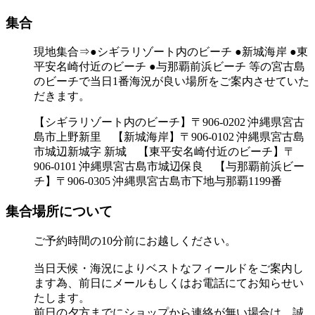
集合
現地集合⇒●シギラリゾート内のビーチ ●新城海岸 ●東
平安名崎付近のビーチ ●与那覇前浜ビーチ 等の宮古島
のビーチで当日1番海況が良い場所をご案内させていた
だきます。
【シギラリゾート内のビーチ】〒906-0202 沖縄県宮古
島市上野新里 【新城海岸】〒906-0102 沖縄県宮古島
市城辺新城字 新城 【東平安名崎付近のビーチ】〒
906-0101 沖縄県宮古島市城辺保良 【与那覇前浜ビー
チ】〒906-0305 沖縄県宮古島市下地与那覇1199番
集合場所について
ご予約時間の10分前にお越しください。
当日天候・海況によりベストなフィールドをご案内し
ます為、前日にメールもしくはお電話にてお知らせい
たします。
前日の夕方までにショップから連絡が無い場合は、誠