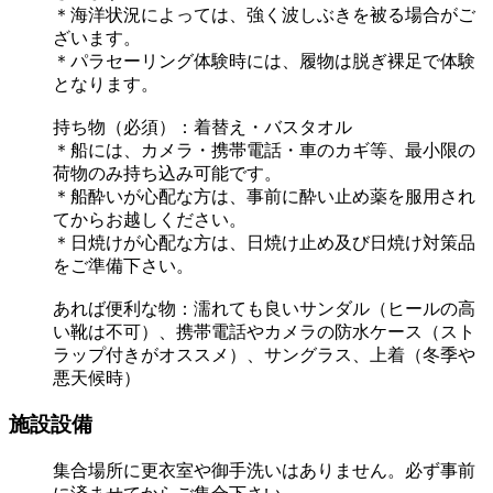
＊海洋状況によっては、強く波しぶきを被る場合がご
ざいます。
＊パラセーリング体験時には、履物は脱ぎ裸足で体験
となります。
持ち物（必須）：着替え・バスタオル
＊船には、カメラ・携帯電話・車のカギ等、最小限の
荷物のみ持ち込み可能です。
＊船酔いが心配な方は、事前に酔い止め薬を服用され
てからお越しください。
＊日焼けが心配な方は、日焼け止め及び日焼け対策品
をご準備下さい。
あれば便利な物：濡れても良いサンダル（ヒールの高
い靴は不可）、携帯電話やカメラの防水ケース（スト
ラップ付きがオススメ）、サングラス、上着（冬季や
悪天候時）
施設設備
集合場所に更衣室や御手洗いはありません。必ず事前