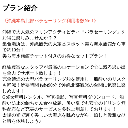
プラン紹介
《沖縄本島北部パラセーリング利用者数No.1》
沖縄で大人気のマリンアクティビティ『パラセーリング』を
お得に楽しみませんか？？
集合場所は、沖縄観光の大定番スポット美ら海水族館から車
で約10分！
美ら海水族館チケット付きのお得なセットプラン！
経験豊富なスタッフが最高のロケーションで心に残る思い出
を全力でサポート致します！
完全禁煙の大型パラセーリング船を使用し、船酔いのリスク
も軽減！所要時間も約90分で沖縄北部観光の合間に気楽に楽
しめます！
GoPro無料レンタル、写真撮影、写真無料ダウンロード、船
酔い防止の飴ちゃん食べ放題、暑い夏でも安心のドリンク無
料配布など充実のサービスを多数ご用意しております！
太陽の光で輝く美しい大海原を眺めながら、癒しと優雅なひ
と時を体験しよう♪