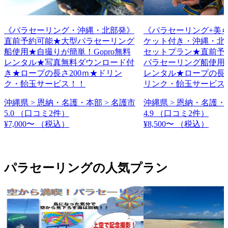
《パラセーリング・沖縄・北部発》
《パラセーリング+美
直前予約可能★大型パラセーリング
ケット付き・沖縄・北
船使用★自撮りが簡単！Gopro無料
セットプラン★直前予
レンタル★写真無料ダウンロード付
パラセーリング船使用★G
き★ロープの長さ200ｍ★ドリン
レンタル★ロープの長さ
ク・飴玉サービス！！
リンク・飴玉サービス
沖縄県 > 恩納・名護・本部 > 名護市
沖縄県 > 恩納・名護・
5.0
（口コミ2件）
4.9
（口コミ2件）
¥7,000〜
（税込）
¥8,500〜
（税込）
パラセーリングの人気プラン