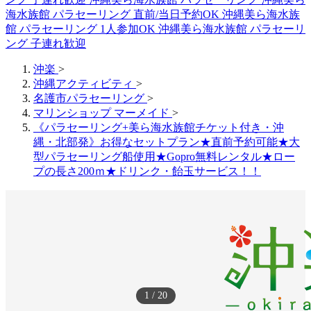
海水族館 パラセーリング 直前/当日予約OK
沖縄美ら海水族
館 パラセーリング 1人参加OK
沖縄美ら海水族館 パラセーリ
ング 子連れ歓迎
沖楽
>
沖縄アクティビティ
>
名護市パラセーリング
>
マリンショップ マーメイド
>
《パラセーリング+美ら海水族館チケット付き・沖
縄・北部発》お得なセットプラン★直前予約可能★大
型パラセーリング船使用★Gopro無料レンタル★ロー
プの長さ200ｍ★ドリンク・飴玉サービス！！
1
/
20