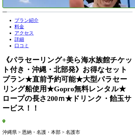
プラン紹介
料金
アクセス
詳細
口コミ
《パラセーリング+美ら海水族館チケッ
ト付き・沖縄・北部発》お得なセット
プラン★直前予約可能★大型パラセー
リング船使用★Gopro無料レンタル★
ロープの長さ200ｍ★ドリンク・飴玉サ
ービス！！
沖縄県 > 恩納・名護・本部 > 名護市