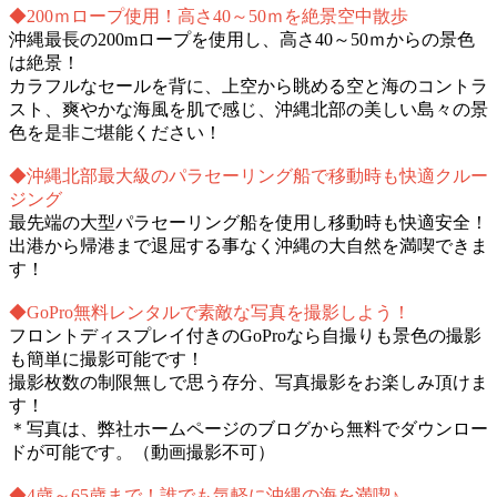
◆200ｍロープ使用！高さ40～50ｍを絶景空中散歩
沖縄最長の200mロープを使用し、高さ40～50ｍからの景色
は絶景！
カラフルなセールを背に、上空から眺める空と海のコントラ
スト、爽やかな海風を肌で感じ、沖縄北部の美しい島々の景
色を是非ご堪能ください！
◆沖縄北部最大級のパラセーリング船で移動時も快適クルー
ジング
最先端の大型パラセーリング船を使用し移動時も快適安全！
出港から帰港まで退屈する事なく沖縄の大自然を満喫できま
す！
◆GoPro無料レンタルで素敵な写真を撮影しよう！
フロントディスプレイ付きのGoProなら自撮りも景色の撮影
も簡単に撮影可能です！
撮影枚数の制限無しで思う存分、写真撮影をお楽しみ頂けま
す！
＊写真は、弊社ホームページのブログから無料でダウンロー
ドが可能です。（動画撮影不可）
◆4歳～65歳まで！誰でも気軽に沖縄の海を満喫♪