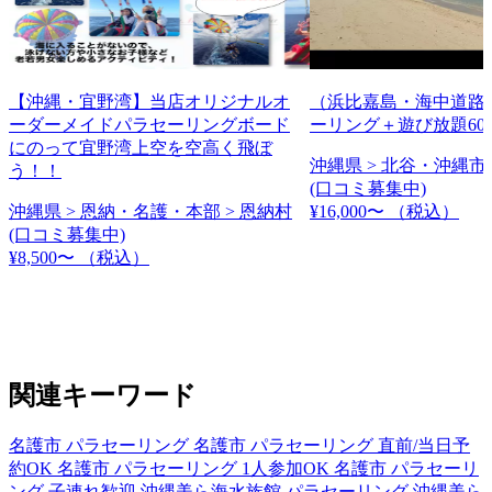
【沖縄・宜野湾】当店オリジナルオ
（浜比嘉島・海中道路
ーダーメイドパラセーリングボード
ーリング＋遊び放題60
にのって宜野湾上空を空高く飛ぼ
沖縄県 > 北谷・沖縄市 
う！！
(口コミ募集中)
沖縄県 > 恩納・名護・本部 > 恩納村
¥16,000〜
（税込）
(口コミ募集中)
¥8,500〜
（税込）
関連キーワード
名護市 パラセーリング
名護市 パラセーリング 直前/当日予
約OK
名護市 パラセーリング 1人参加OK
名護市 パラセーリ
ング 子連れ歓迎
沖縄美ら海水族館 パラセーリング
沖縄美ら