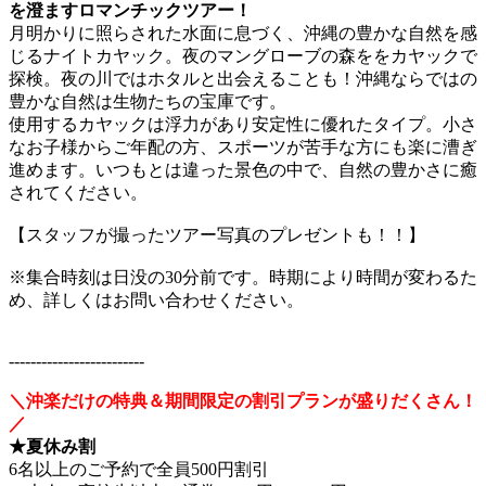
を澄ますロマンチックツアー！
月明かりに照らされた水面に息づく、沖縄の豊かな自然を感
じるナイトカヤック。夜のマングローブの森ををカヤックで
探検。夜の川ではホタルと出会えることも！沖縄ならではの
豊かな自然は生物たちの宝庫です。
使用するカヤックは浮力があり安定性に優れたタイプ。小さ
なお子様からご年配の方、スポーツが苦手な方にも楽に漕ぎ
進めます。いつもとは違った景色の中で、自然の豊かさに癒
されてください。
【スタッフが撮ったツアー写真のプレゼントも！！】
※集合時刻は日没の30分前です。時期により時間が変わるた
め、詳しくはお問い合わせください。
-------------------------
＼沖楽だけの特典＆期間限定の割引プランが盛りだくさん！
／
★夏休み割
6名以上のご予約で全員500円割引