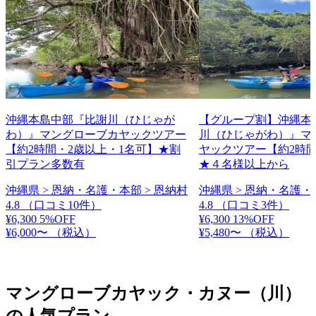
沖縄本島中部『比謝川（ひじゃが
【グループ割】沖縄本
わ）』マングローブカヤックツアー
川（ひじゃがわ）』マ
【約2時間・2歳以上・1名可】★割
ヤックツアー【約2時間
引プラン多数有
★４名様以上から
沖縄県 > 恩納・名護・本部 > 恩納村
沖縄県 > 恩納・名護・
4.8
（口コミ10件）
4.8
（口コミ3件）
¥6,300
5%OFF
¥6,300
13%OFF
¥6,000〜
（税込）
¥5,480〜
（税込）
マングローブカヤック・カヌー（川）
の人気プラン