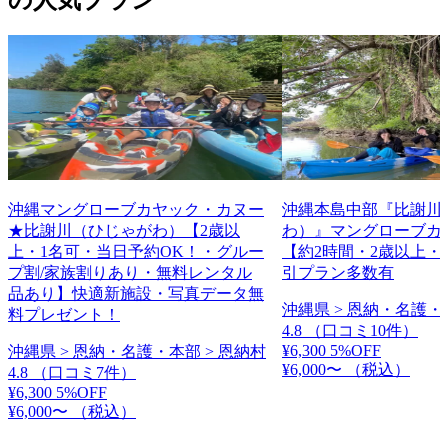
沖縄マングローブカヤック・カヌー
沖縄本島中部『比謝川
★比謝川（ひじゃがわ）【2歳以
わ）』マングローブカ
上・1名可・当日予約OK！・グルー
【約2時間・2歳以上・
プ割/家族割りあり・無料レンタル
引プラン多数有
品あり】快適新施設・写真データ無
沖縄県 > 恩納・名護・
料プレゼント！
4.8
（口コミ10件）
¥6,300
5%OFF
沖縄県 > 恩納・名護・本部 > 恩納村
¥6,000〜
（税込）
4.8
（口コミ7件）
¥6,300
5%OFF
¥6,000〜
（税込）