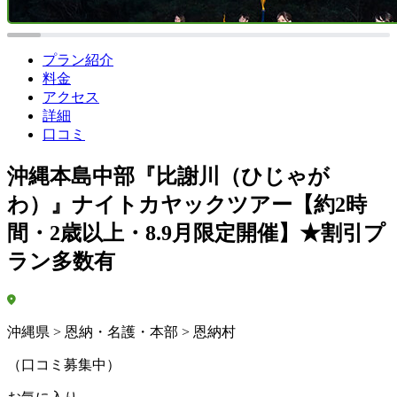
プラン紹介
料金
アクセス
詳細
口コミ
沖縄本島中部『比謝川（ひじゃが
わ）』ナイトカヤックツアー【約2時
間・2歳以上・8.9月限定開催】★割引プ
ラン多数有
沖縄県 > 恩納・名護・本部 > 恩納村
（口コミ募集中）