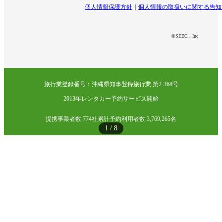
個人情報保護方針
個人情報の取扱いに関する告知
©SEEC . Inc
旅行業登録番号：沖縄県知事登録旅行業 第2-368号
2013年レンタカー予約サービス開始
提携事業者数 774社
累計予約利用者数 3,769,265名
1
/
8