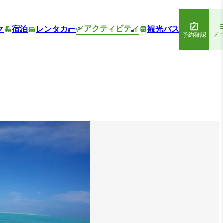
アクティビティ
ク
宿泊
レンタカー
観光バス
予約確認
メ