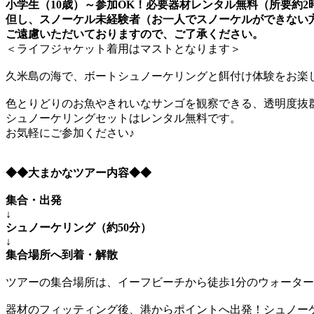
小学生（10歳）～参加OK！必要器材レンタル無料（所要約2
但し、スノーケル未経験者（お一人でスノーケルができない
ご遠慮いただいておりますので、ご了承ください。
＜ライフジャケット着用はマストとなります＞
久米島の海で、ボートシュノーケリングと餌付け体験をお楽
色とりどりのお魚やきれいなサンゴを観察できる、透明度抜
シュノーケリングセットはレンタル無料です。
お気軽にご参加ください♪
◆◆大まかなツアー内容◆◆
集合・出発
↓
シュノーケリング（約50分）
↓
集合場所へ到着・解散
ツアーの集合場所は、イーフビーチから徒歩1分のウォータ
器材のフィッティング後、港からポイントへ出発！シュノー