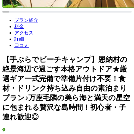
プラン紹介
料金
アクセス
詳細
口コミ
【手ぶらでビーチキャンプ】恩納村の
絶景海辺で過ごす本格アウトドア★厳
選ギア一式完備で準備片付け不要！食
材・ドリンク持ち込み自由の素泊まり
プラン♪万座毛隣の美ら海と満天の星空
に包まれる贅沢な島時間！初心者・子
連れ歓迎◎