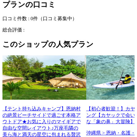
プランの口コミ
口コミ件数 :
0件
（口コミ募集中）
総合評価 :
このショップの人気プラン
【テント持ち込みキャンプ】恩納村
【初心者歓迎！】カヤ
の絶景ビーチサイドで過ごす本格ア
ング【カヤックで会い
ウトドア★お気に入りのマイギアで
な「象の鼻」大冒険】
自由な空間レイアウト♪万座毛隣の
沖縄県 > 恩納・名護・
美ら海と満天の星空に包まれる贅沢