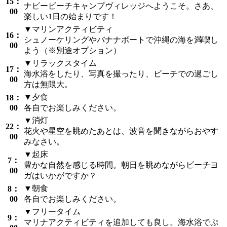
15：
ナビービーチキャンプヴィレッジへようこそ。さあ、
00
楽しい1日の始まりです！
▼マリンアクティビティ
16：
シュノーケリングやバナナボートで沖縄の海を満喫し
00
よう（※別途オプション）
▼リラックスタイム
17：
海水浴をしたり、写真を撮ったり、ビーチでの過ごし
00
方は無限大。
▼夕食
18：
00
各自でお楽しみください。
▼消灯
22：
花火や星空を眺めたあとは、波音を聞きながらおやす
00
みなさい。
▼起床
7：
豊かな自然を感じる時間。朝日を眺めながらビーチヨ
00
ガはいかがですか？
▼朝食
8：
00
各自でお楽しみください。
▼フリータイム
9：
マリナアクティビティを追加しても良し。海水浴でぷ