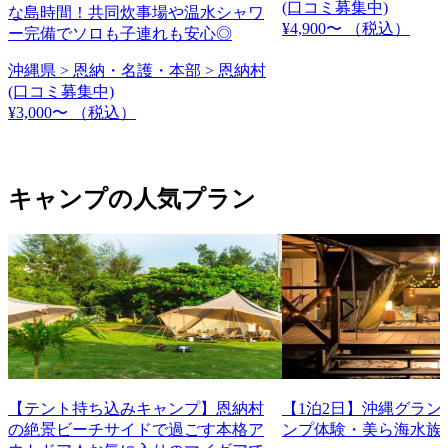
(口コミ募集中)
な島時間！共同炊事場や温水シャワ
¥4,900〜
（税込）
ー完備でソロも子連れも安心◎
沖縄県 > 恩納・名護・本部 > 恩納村
(口コミ募集中)
¥3,000〜
（税込）
キャンプの人気プラン
【テント持ち込みキャンプ】恩納村
【1泊2日】沖縄グラン
の絶景ビーチサイドで過ごす本格ア
ンプ体験・美ら海水族