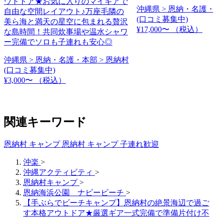
ウトドア★お気に入りのマイギアで
沖縄県 > 恩納・名護・
自由な空間レイアウト♪万座毛隣の
(口コミ募集中)
美ら海と満天の星空に包まれる贅沢
¥17,000〜
（税込）
な島時間！共同炊事場や温水シャワ
ー完備でソロも子連れも安心◎
沖縄県 > 恩納・名護・本部 > 恩納村
(口コミ募集中)
¥3,000〜
（税込）
関連キーワード
恩納村 キャンプ
恩納村 キャンプ 子連れ歓迎
沖楽
>
沖縄アクティビティ
>
恩納村キャンプ
>
恩納海浜公園 ナビービーチ
>
【手ぶらでビーチキャンプ】恩納村の絶景海辺で過ご
す本格アウトドア★厳選ギア一式完備で準備片付け不