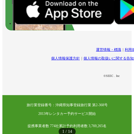
運営情報・標識
利用
個人情報保護方針
個人情報の取扱いに関する告知
©SEEC . Inc
旅行業登録番号：沖縄県知事登録旅行業 第2-368号
2013年レンタカー予約サービス開始
提携事業者数 774社
累計予約利用者数 3,769,265名
1
/
14