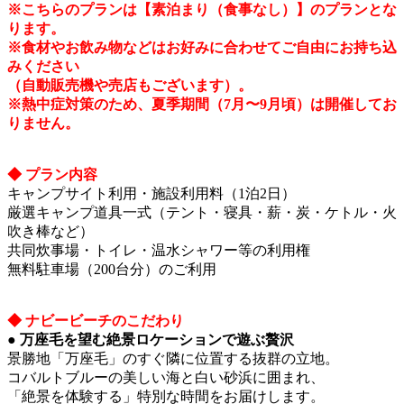
※こちらのプランは【素泊まり（食事なし）】のプランとな
ります。
※食材やお飲み物などはお好みに合わせてご自由にお持ち込
みください
（自動販売機や売店もございます）。
※熱中症対策のため、夏季期間（7月〜9月頃）は開催してお
りません。
◆ プラン内容
キャンプサイト利用・施設利用料（1泊2日）
厳選キャンプ道具一式（テント・寝具・薪・炭・ケトル・火
吹き棒など）
共同炊事場・トイレ・温水シャワー等の利用権
無料駐車場（200台分）のご利用
◆ ナビービーチのこだわり
● 万座毛を望む絶景ロケーションで遊ぶ贅沢
景勝地「万座毛」のすぐ隣に位置する抜群の立地。
コバルトブルーの美しい海と白い砂浜に囲まれ、
「絶景を体験する」特別な時間をお届けします。