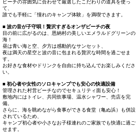
ビーチの雰囲気に合わせて厳選したこだわりの道具を使っ
て、
誰でも手軽に「憧れのキャンプ体験」を満喫できます。
■ 波の音が子守唄！贅沢すぎるオンザビーチの夜
目の前に広がるのは、恩納村の美しいエメラルドグリーンの
海！
昼は青い海と空、夕方は感動的なサンセット、
夜は満天の星空と波の音に包まれる贅沢な時間を過ごせま
す。
お好きな食材やドリンクを自由に持ち込んでお楽しみくださ
い。
■ 初心者や女性のソロキャンプでも安心の快適設備
管理された村営ビーチなのでセキュリティ面も安心！
敷地内にはトイレ、共同炊事場、温水シャワー、売店を完
備。
さらに、海を眺めながら食事ができる食堂（亀ぬ浜）も併設
されているため、
キャンプ初心者や小さなお子様連れのご家族でも快適に過ご
せます。