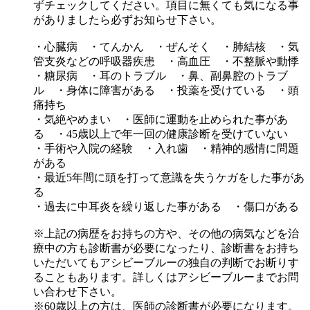
ずチェックしてください。項目に無くても気になる事
がありましたら必ずお知らせ下さい。
・心臓病 ・てんかん ・ぜんそく ・肺結核 ・気
管支炎などの呼吸器疾患 ・高血圧 ・不整脈や動悸
・糖尿病 ・耳のトラブル ・鼻、副鼻腔のトラブ
ル ・身体に障害がある ・投薬を受けている ・頭
痛持ち
・気絶やめまい ・医師に運動を止められた事があ
る ・45歳以上で年一回の健康診断を受けていない
・手術や入院の経験 ・入れ歯 ・精神的感情に問題
がある
・最近5年間に頭を打って意識を失うケガをした事があ
る
・過去に中耳炎を繰り返した事がある ・傷口がある
※上記の病歴をお持ちの方や、その他の病気などを治
療中の方も診断書が必要になったり、診断書をお持ち
いただいてもアシビーブルーの独自の判断でお断りす
ることもあります。詳しくはアシビーブルーまでお問
い合わせ下さい。
※60歳以上の方は、医師の診断書が必要になります。