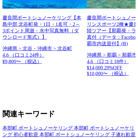
慶良間ボートシュノーケリング【本
慶良間ボートシュノー
島中部 北谷町発・1日・1名可・2～
リンスポーツ2種★慶
3ポイント周遊・水中写真無料（ダ
陸ツアー【那覇発・ラ
ウンロード形式）】
真付（データ：Facebo
覇市内送迎付】(B)
沖縄県 > 北谷・沖縄市 > 北谷町
4.6
（口コミ24件）
沖縄県 > 那覇 > 那覇市
¥9,800〜
（税込）
4.6
（口コミ18件）
¥14,000
29%OFF
¥10,000〜
（税込）
関連キーワード
本部町 ボートシュノーケリング
本部町 ボートシュノーケリ
ング 初心者歓迎
本部町 ボートシュノーケリング 子連れ歓迎