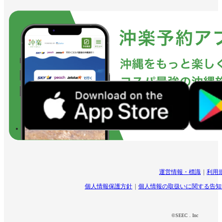
運営情報・標識
利用
個人情報保護方針
個人情報の取扱いに関する告知
©SEEC . Inc