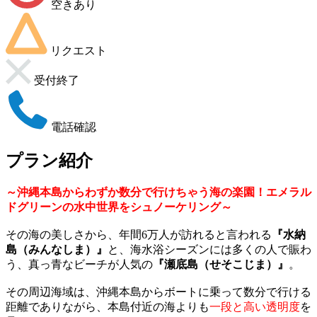
空きあり
リクエスト
受付終了
電話確認
プラン紹介
～沖縄本島からわずか数分で行けちゃう海の楽園！エメラル
ドグリーンの水中世界をシュノーケリング～
その海の美しさから、年間6万人が訪れると言われる
『水納
島（みんなしま）』
と、海水浴シーズンには多くの人で賑わ
う、真っ青なビーチが人気の
『瀬底島（せそこじま）』
。
その周辺海域は、沖縄本島からボートに乗って数分で行ける
距離でありながら、本島付近の海よりも
一段と高い透明度
を