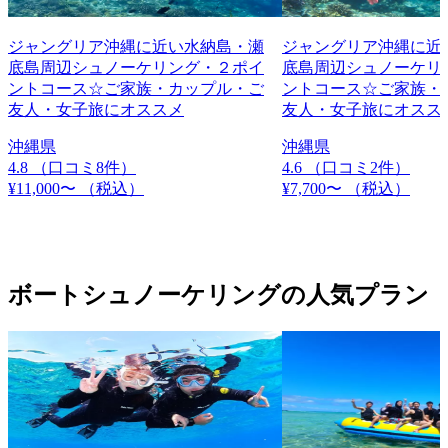
ジャングリア沖縄に近い水納島・瀬
ジャングリア沖縄に近
底島周辺シュノーケリング・２ポイ
底島周辺シュノーケリ
ントコース☆ご家族・カップル・ご
ントコース☆ご家族・
友人・女子旅にオススメ
友人・女子旅にオスス
沖縄県
沖縄県
4.8
（口コミ8件）
4.6
（口コミ2件）
¥11,000〜
（税込）
¥7,700〜
（税込）
ボートシュノーケリングの人気プラン