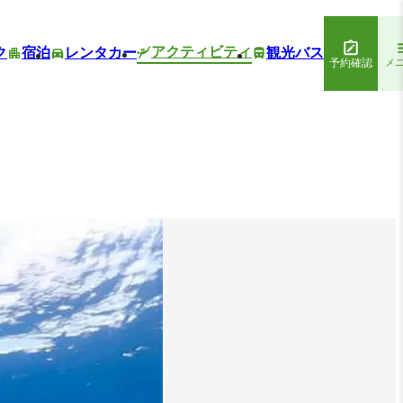
アクティビティ
ク
宿泊
レンタカー
観光バス
予約確認
メ