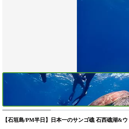
【石垣島/PM半日】日本一のサンゴ礁 石西礁湖&