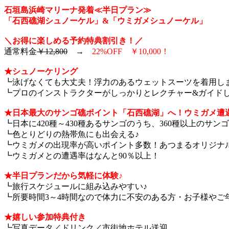
石垣島浜崎マリーナ発着≪半日プラン≫
「石西礁湖シュノーケル」&「ウミガメシュノーケル」
＼お得に楽しめる予約特典割引き！／
通常料金
￥12,800
→
22%OFF ￥10,000！
★シュノーケリング
┗泳げなくても大丈夫！浮力のあるウェットスーツを着用し
┗プロのインストラクターがしっかりとレクチャー&ガイド
★日本最大のサンゴ礁ポイント「石西礁湖」へ！ウミガメ遭
┗日本に420種～430種あるサンゴのうち、360種以上のサン
┗色とりどりの熱帯魚にも出会える♪
┗ウミガメの出現率が高いポイント多数！あつまるオリジナ
┗ウミガメとの遭遇率はなんと90％以上！
★半日プランだから気軽に体験♪
┗旅行スケジュールに組み込みやすい♪
┗所要時間3～4時間なので体力に不安のある方・お子様やご
★嬉しい参加特典付き
┗写真データ／ドリンク／市街地ホテル送迎