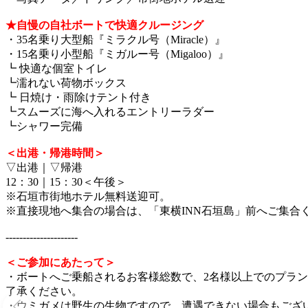
★自慢の自社ボートで快適クルージング
・35名乗り大型船『ミラクル号（Miracle）』
・15名乗り小型船『ミガルー号（Migaloo）』
┗ 快適な個室トイレ
┗濡れない荷物ボックス
┗ 日焼け・雨除けテント付き
┗スムーズに海へ入れるエントリーラダー
┗シャワー完備
＜出港・帰港時間＞
▽出港｜▽帰港
12：30｜15：30＜午後＞
※石垣市街地ホテル無料送迎可。
※直接現地へ集合の場合は、「東横INN石垣島」前へご集合
---------------------
＜ご参加にあたって＞
・ボートへご乗船されるお客様総数で、2名様以上でのプラ
了承ください。
・ウミガメは野生の生物ですので、遭遇できない場合もござ