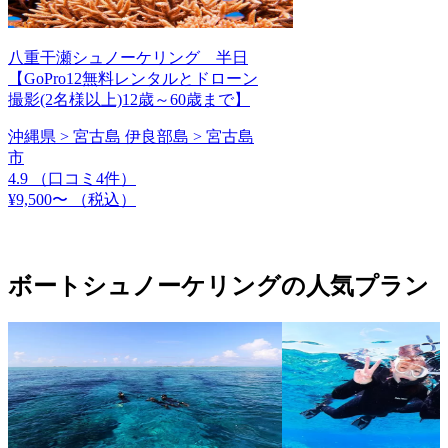
八重干瀬シュノーケリング 半日
【GoPro12無料レンタルとドローン
撮影(2名様以上)12歳～60歳まで】
沖縄県 > 宮古島 伊良部島 > 宮古島
市
4.9
（口コミ4件）
¥9,500〜
（税込）
ボートシュノーケリングの人気プラン