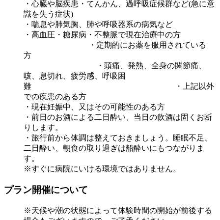
・心臓や脳疾患・てんかん、過呼吸症候群など(急に意
識を失う症状)
・喘息や肺気胸、肺や呼吸器系の病気など
・高血圧・糖尿病・不整脈で現在治療中の方
・定期的にお薬を服用されている
方
・頭痛、発熱、全身の関節痛、
咳、息切れ、疲労感、呼吸困
難 ・上記以外
での疾患のある方
・現在妊娠中、又はその可能性のある方
・前日のお酒による二日酔い、当日の飲酒は固くお断
りします。
・旅行前から体調は整えておきましょう。睡眠不足、
二日酔い、朝食の取り過ぎは船酔いにもつながりま
す。
※すぐに病院にいける環境ではありません。
プラン開催について
※天候や潮の状態によって体験時間の開始が前後する