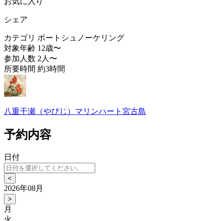
お気に入り
シェア
カテゴリ
ボートシュノーケリング
対象年齢
12歳〜
参加人数
2人〜
所要時間
約3時間
八重干瀬（やびじ）マリンハート宮古島
予約内容
日付
<
2026年08月
>
月
火