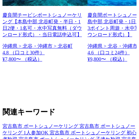
慶良間チービシボートシュノーケリ
慶良間ボートシュノー
ング【本島中部 北谷町発・半日・1
島中部 北谷町発・1日
日2便・1名可・水中写真無料（ダウ
3ポイント周遊・水中
ンロード形式）・当日電話申込可】
ウンロード形式）】
沖縄県 > 北谷・沖縄市 > 北谷町
沖縄県 > 北谷・沖縄市 
4.8
（口コミ30件）
4.6
（口コミ24件）
¥7,800〜
（税込）
¥9,800〜
（税込）
関連キーワード
宮古島市 ボートシュノーケリング
宮古島市 ボートシュノー
ケリング 1人参加OK
宮古島市 ボートシュノーケリング 初心