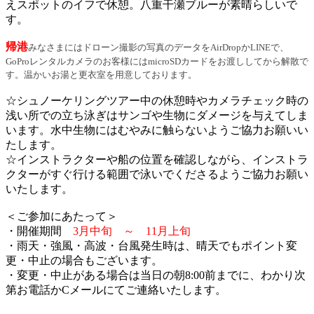
えスポットのイフで休憩。八重干瀬ブルーが素晴らしいで
す。
帰港
みなさまにはドローン撮影の写真のデータをAirDropかLINEで、
GoProレンタルカメラのお客様にはmicroSDカードをお渡ししてから解散で
す。温かいお湯と更衣室を用意しております。
☆シュノーケリングツアー中の休憩時やカメラチェック時の
浅い所での立ち泳ぎはサンゴや生物にダメージを与えてしま
います。水中生物にはむやみに触らないようご協力お願いい
たします。
☆インストラクターや船の位置を確認しながら、インストラ
クターがすぐ行ける範囲で泳いでくださるようご協力お願い
いたします。
＜ご参加にあたって＞
・開催期間
3月中旬 ～ 11月上旬
・雨天・強風・高波・台風発生時は、晴天でもポイント変
更・中止の場合もございます。
・変更・中止がある場合は当日の朝8:00前までに、わかり次
第お電話かCメールにてご連絡いたします。