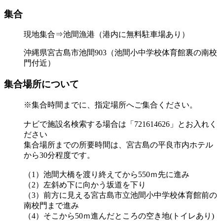
集合
現地集合⇒池間漁港（港内に無料駐車場あり）
沖縄県宮古島市池間903（池間小中学校体育館裏の南校
門付近）
集合場所について
※集合時間までに、指定場所へご集合ください。
ナビで施設名検索する場合は「721614626」とお入れく
ださい
集合場所までの所要時間は、宮古島の平良市内ホテル
から30分程度です。
（1）池間大橋を渡り終えてから550ｍ先に進み
（2）左斜め下に向かう坂道を下り
（3）前方に見える宮古島市立池間小中学校体育館前の
南校門まで進み
（4）そこから50ｍ進んだところの空き地(トイレあり)