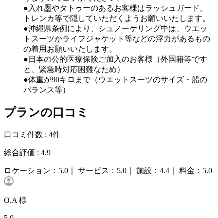
●入れ墨やタトゥーのあるお客様はラッシュガード、
トレンカ等で隠していただくようお願いいたします。
●沖縄県条例により、シュノーケリング中は、ウエッ
トスーツかライフジャケット等などの浮力があるもの
の着用お願いいたします。
●日本の公的医療保険ご加入のお客様（外国籍等です
と、緊急時対応困難なため）
●体重が90キロまで（ウエットスーツのサイズ・船の
バランス等）
プランの口コミ
口コミ件数 :
4件
総合評価 :
4.9
ロケーション：
5.0｜
サービス：
5.0｜
施設：
4.4｜
料金：
5.0
O.A 様
5.0