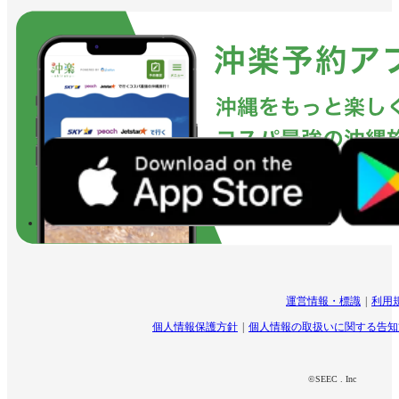
運営情報・標識
利用
個人情報保護方針
個人情報の取扱いに関する告知
©SEEC . Inc