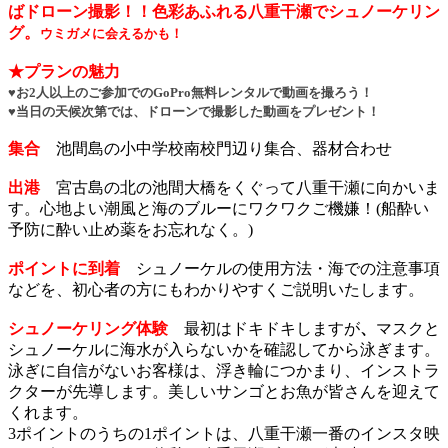
ばドローン撮影！！色彩あふれる八重干瀬でシュノーケリン
グ。
ウミガメに会えるかも！
★プランの魅力
♥お2人以上のご参加でのGoPro無料レンタルで動画を撮ろう！
♥当日の天候次第では、ドローンで撮影した動画をプレゼント！
集合
池間島の小中学校南校門辺り集合、器材合わせ
出港
宮古島の北の池間大橋をくぐって八重干瀬に向かいま
す。心地よい潮風と海のブルーにワクワクご機嫌！(船酔い
予防に酔い止め薬をお忘れなく。)
ポイントに到着
シュノーケルの使用方法・海での注意事項
などを、初心者の方にもわかりやすくご説明いたします。
シュノーケリング体験
最初はドキドキしますが
、
マスクと
シュノーケルに海水が入らないかを確認してから泳ぎます。
泳ぎに自信がないお客様は、浮き輪につかまり、インストラ
クターが先導します。美しいサンゴとお魚が皆さんを迎えて
くれます。
3ポイントのうちの1ポイントは、八重干瀬一番のインスタ映