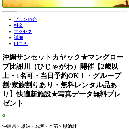
プラン紹介
料金
アクセス
詳細
口コミ
沖縄サンセットカヤック★マングロー
ブ比謝川（ひじゃがわ）開催【2歳以
上・1名可・当日予約OK！・グループ
割/家族割りあり・無料レンタル品あ
り】快適新施設★写真データ無料プレ
ゼント
沖縄県 > 恩納・名護・本部 > 恩納村