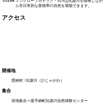
STEP6
マングローブカヤック・SUPは比謝川を探検しなが
ら非日常的な亜熱帯の自然を堪能できます。
アクセス
開催地
恩納村 / 比謝川（ひじゃがわ）
集合
現地集合⇒嘉手納町比謝川自然体験センター