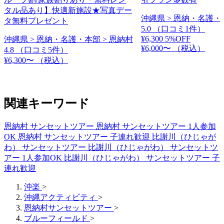
タル品あり】快適新施設★写真デー
沖縄県 > 恩納・名護・
タ無料プレゼント
5.0
（口コミ1件）
¥6,300
5%OFF
沖縄県 > 恩納・名護・本部 > 恩納村
¥6,000〜
（税込）
4.8
（口コミ5件）
¥6,300〜
（税込）
関連キーワード
恩納村 サンセットツアー
恩納村 サンセットツアー 1人参加
OK
恩納村 サンセットツアー 子連れ歓迎
比謝川（ひじゃが
わ） サンセットツアー
比謝川（ひじゃがわ） サンセットツ
アー 1人参加OK
比謝川（ひじゃがわ） サンセットツアー 子
連れ歓迎
沖楽
>
沖縄アクティビティ
>
恩納村サンセットツアー
>
ブルーフィールド
>