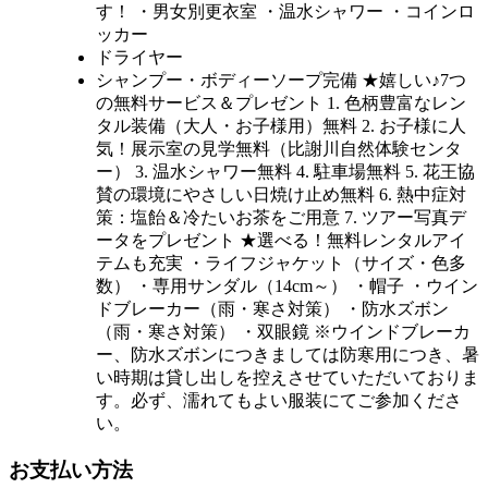
す！ ・男女別更衣室 ・温水シャワー ・コインロ
ッカー
ドライヤー
シャンプー・ボディーソープ完備 ★嬉しい♪7つ
の無料サービス＆プレゼント 1. 色柄豊富なレン
タル装備（大人・お子様用）無料 2. お子様に人
気！展示室の見学無料（比謝川自然体験センタ
ー） 3. 温水シャワー無料 4. 駐車場無料 5. 花王協
賛の環境にやさしい日焼け止め無料 6. 熱中症対
策：塩飴＆冷たいお茶をご用意 7. ツアー写真デ
ータをプレゼント ★選べる！無料レンタルアイ
テムも充実 ・ライフジャケット（サイズ・色多
数） ・専用サンダル（14cm～） ・帽子 ・ウイン
ドブレーカー（雨・寒さ対策） ・防水ズボン
（雨・寒さ対策） ・双眼鏡 ※ウインドブレーカ
ー、防水ズボンにつきましては防寒用につき、暑
い時期は貸し出しを控えさせていただいておりま
す。必ず、濡れてもよい服装にてご参加くださ
い。
お支払い方法