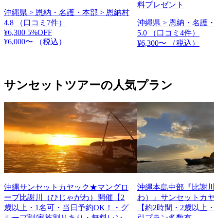
料プレゼント
沖縄県 > 恩納・名護・本部 > 恩納村
4.8
（口コミ7件）
沖縄県 > 恩納・名護・
¥6,300
5%OFF
5.0
（口コミ4件）
¥6,000〜
（税込）
¥6,300〜
（税込）
サンセットツアーの人気プラン
沖縄サンセットカヤック★マングロ
沖縄本島中部『比謝川
ーブ比謝川（ひじゃがわ）開催【2
わ）』サンセットカヤ
歳以上・1名可・当日予約OK！・グ
【約2時間・2歳以上・
ループ割/家族割りあり・無料レン
引プラン多数有