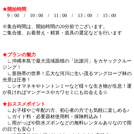
★開始時間
9：00 / 10 : 00 / 11 : 00 / 13：00 / 15 : 00
※集合時間は、開始時間の20分前でございます。
ご集合後、お着替え・精算・道具の選定などを行います
★プランの魅力
∟沖縄本島で最大流域面積の「比謝川」をカヤッククルー
ジング！
∟亜熱帯の世界！広大な河川に生い茂るマングローブ林の
光景は圧巻！
∟シオマネキやトントンミーなど様々な生き物が生息！運
が良ければマングースやカワセミにも出会える☆
★おススメポイント
∟お子様やご年配の方、初心者の方でも気軽に楽しめる♪
∟ガイド料・必要器材使用料・保険料込み！
∟雨がっぱや防水ズボンなどの無料レンタルありなので雨
の日でも安心！