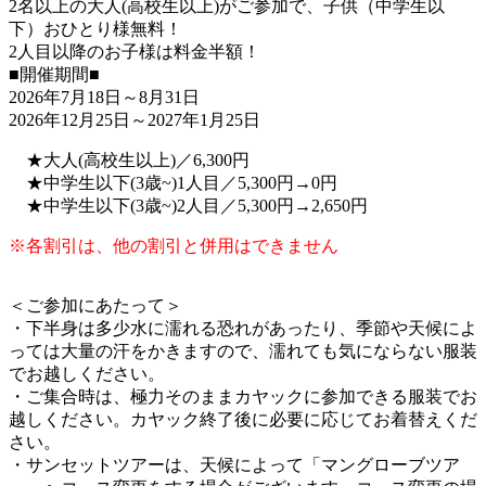
2名以上の大人(高校生以上)がご参加で、子供（中学生以
下）おひとり様無料！
2人目以降のお子様は料金半額！
■開催期間■
2026年7月18日～8月31日
2026年12月25日～2027年1月25日
★大人(高校生以上)／6,300円
★中学生以下(3歳~)1人目／5,300円→0円
★中学生以下(3歳~)2人目／5,300円→2,650円
※各割引は、他の割引と併用はできません
＜ご参加にあたって＞
・下半身は多少水に濡れる恐れがあったり、季節や天候によ
っては大量の汗をかきますので、濡れても気にならない服装
でお越しください。
・ご集合時は、極力そのままカヤックに参加できる服装でお
越しください。カヤック終了後に必要に応じてお着替えくだ
さい。
・サンセットツアーは、天候によって「マングローブツア