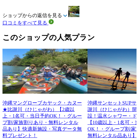
ショップからの返信を見る
口コミをすべて見る
このショップの人気プラン
沖縄マングローブカヤック・カヌー
沖縄サンセットSUPサ
★比謝川（ひじゃがわ）【2歳以
謝川（ひじゃがわ）開
上・1名可・当日予約OK！・グルー
設！温水シャワー・ド
プ割/家族割りあり・無料レンタル
【10歳以上・1名可・
品あり】快適新施設・写真データ無
OK！・グループ割/家
料プレゼント！
無料レンタル品あり】