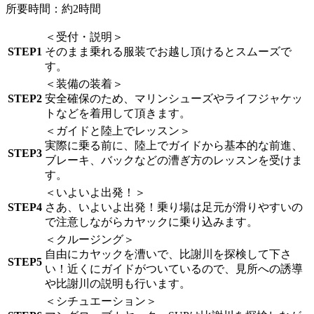
所要時間：約2時間
＜受付・説明＞
STEP1
そのまま乗れる服装でお越し頂けるとスムーズで
す。
＜装備の装着＞
STEP2
安全確保のため、マリンシューズやライフジャケッ
トなどを着用して頂きます。
＜ガイドと陸上でレッスン＞
実際に乗る前に、陸上でガイドから基本的な前進、
STEP3
ブレーキ、バックなどの漕ぎ方のレッスンを受けま
す。
＜いよいよ出発！＞
STEP4
さあ、いよいよ出発！乗り場は足元が滑りやすいの
で注意しながらカヤックに乗り込みます。
＜クルージング＞
自由にカヤックを漕いで、比謝川を探検して下さ
STEP5
い！近くにガイドがついているので、見所への誘導
や比謝川の説明も行います。
＜シチュエーション＞