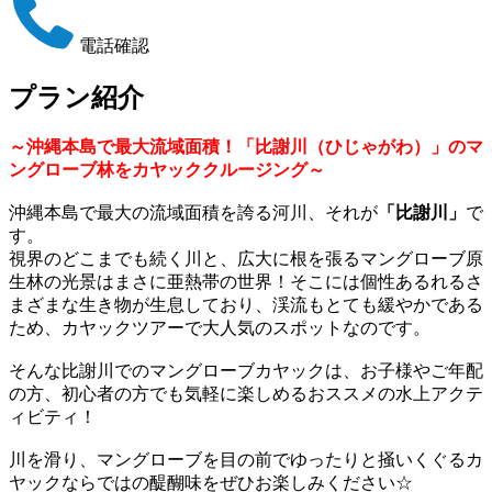
電話確認
プラン紹介
～沖縄本島で最大流域面積！「比謝川（ひじゃがわ）」のマ
ングローブ林をカヤッククルージング～
沖縄本島で最大の流域面積を誇る河川、それが
「比謝川」
で
す。
視界のどこまでも続く川と、広大に根を張るマングローブ原
生林の光景はまさに亜熱帯の世界！そこには個性あるれるさ
まざまな生き物が生息しており、渓流もとても緩やかである
ため、カヤックツアーで大人気のスポットなのです。
そんな比謝川でのマングローブカヤックは、お子様やご年配
の方、初心者の方でも気軽に楽しめるおススメの水上アクテ
ィビティ！
川を滑り、マングローブを目の前でゆったりと掻いくぐるカ
ヤックならではの醍醐味をぜひお楽しみください☆