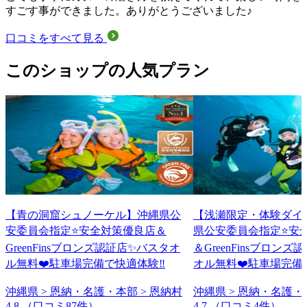
すごす事ができました。ありがとうございました♪
口コミをすべて見る
このショップの人気プラン
【青の洞窟シュノーケル】沖縄県公
【浅瀬限定・体験ダイ
安委員会指定⭐️安全対策優良店＆
県公安委員会指定⭐️安
GreenFinsブロンズ認証店✨バスタオ
＆GreenFinsブロン
ル無料❤️駐車場完備で快適体験‼️
オル無料❤️駐車場完備で
沖縄県 > 恩納・名護・本部 > 恩納村
沖縄県 > 恩納・名護・
4.8
（口コミ87件）
4.7
（口コミ4件）