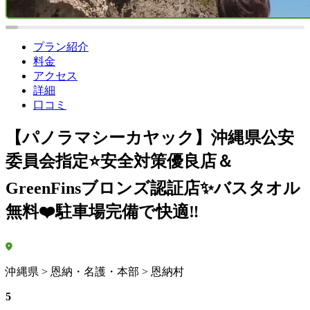
プラン紹介
料金
アクセス
詳細
口コミ
【パノラマシーカヤック】沖縄県公安
委員会指定⭐️安全対策優良店＆
GreenFinsブロンズ認証店✨バスタオル
無料❤️駐車場完備で快適‼️
沖縄県 > 恩納・名護・本部 > 恩納村
5