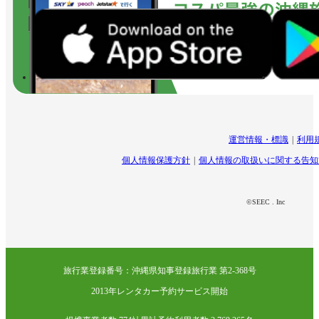
運営情報・標識
利用
個人情報保護方針
個人情報の取扱いに関する告知
©SEEC . Inc
旅行業登録番号：沖縄県知事登録旅行業 第2-368号
2013年レンタカー予約サービス開始