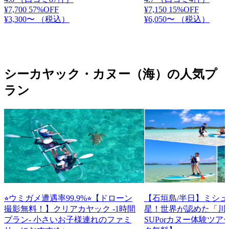
¥7,700
57%OFF
¥7,150
15%OFF
¥3,300〜
（税込）
¥6,050〜
（税込）
シーカヤック・カヌー（海）の人気プ
ラン
⭐︎ウミガメ遭遇率99.9%⭐︎【ドローン
【石垣島/半日】ミシ
撮影無料！】クリアカヤック -1時間
星！世界が認めた「川
プラン- 小さいお子様連れのファミ
SUPorカヌー体験ツ