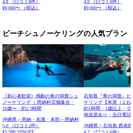
4.8
（口コミ8件）
4.9
（口コミ6件）
¥9,000〜
（税込）
¥9,000〜
（税込）
ビーチシュノーケリングの人気プラン
《初心者歓迎》感動の青の洞窟シュ
石垣島『青の洞窟』ビ
ノーケリング ｜恩納村店舗集合・
ケリング【米原（よね
10歳〜・約2.5時間
約1時間・1歳以上・少
地送迎あり・当日電話
沖縄県 > 恩納・名護・本部 > 恩納村
5.0
（口コミ2件）
沖縄県 > 石垣島 西表島
¥5,500
33%OFF
4.7
（口コミ6件）