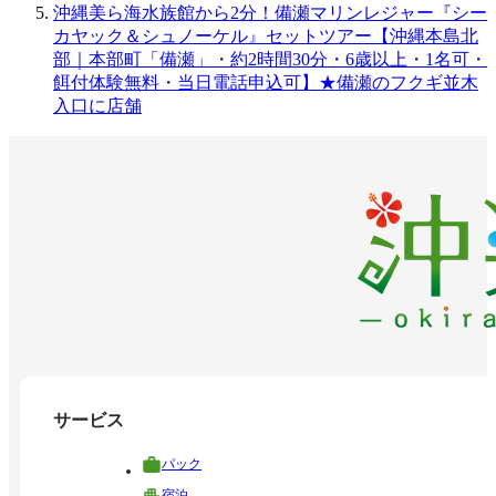
沖縄美ら海水族館から2分！備瀬マリンレジャー『シー
カヤック＆シュノーケル』セットツアー【沖縄本島北
部｜本部町「備瀬」・約2時間30分・6歳以上・1名可・
餌付体験無料・当日電話申込可】★備瀬のフクギ並木
入口に店舗
サービス
パック
宿泊