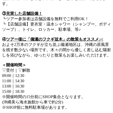
す。
③
充実した店舗設備！
┗ツアー参加者は店舗設備を無料でご利用OK！
┗【店舗設備】更衣室・温水シャワー（シャンプー、ボディ
ソープ）、トイレ、ロッカー、駐車場、等♪
④
ツアー後に「備瀬のフクギ並木」の散策もオススメ♪<
およそ2万本のフクギが立ち並ぶ備瀬地区は、沖縄の原風景
を残す数少ない場所です。木々の間から優しく差し込む陽射
しを浴びながら、ゆったりと散策もお楽しみいただけます。
＜開催時間＞
▽受付｜▽解散
09:00｜12:30
11:00｜14:30
13:00｜16:30
15:00｜18:30
※開催時間の15分前にSHOP集合となります。
(沖縄美ら海水族館から車で約2分)
※SHOP前に無料駐車場があります。