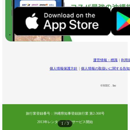
運営情報・標識
利用
個人情報保護方針
個人情報の取扱いに関する告知
©SEEC . Inc
旅行業登録番号：沖縄県知事登録旅行業 第2-368号
2013年レンタカー予約サービス開始
1
/
3