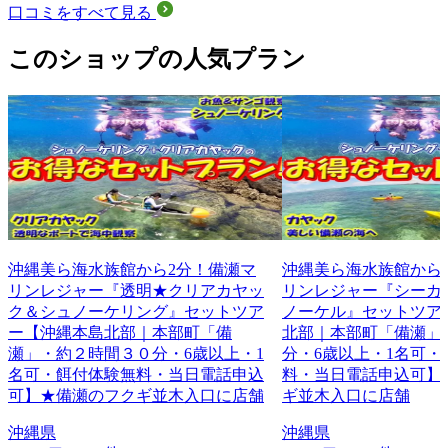
口コミをすべて見る
このショップの人気プラン
沖縄美ら海水族館から2分！備瀬マ
沖縄美ら海水族館から
リンレジャー『透明★クリアカヤッ
リンレジャー『シーカ
ク＆シュノーケリング』セットツア
ノーケル』セットツア
ー【沖縄本島北部｜本部町「備
北部｜本部町「備瀬」・
瀬」・約２時間３０分・6歳以上・1
分・6歳以上・1名可・
名可・餌付体験無料・当日電話申込
料・当日電話申込可】
可】★備瀬のフクギ並木入口に店舗
ギ並木入口に店舗
沖縄県
沖縄県