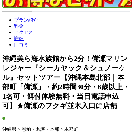
プラン紹介
料金
アクセス
詳細
口コミ
沖縄美ら海水族館から2分！備瀬マリン
レジャー『シーカヤック＆シュノーケ
ル』セットツアー【沖縄本島北部｜本
部町「備瀬」・約2時間30分・6歳以上・
1名可・餌付体験無料・当日電話申込
可】★備瀬のフクギ並木入口に店舗
沖縄県 > 恩納・名護・本部 > 本部町