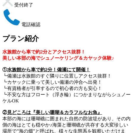
受付終了
電話確認
プラン紹介
水族館から車で約2分とアクセス抜群！
美しい本部の海でシュノーケリング＆カヤック体験♪
①
水族館から車で約2分！備瀬にて開催！
┗備瀬は水族館のすぐ隣りに位置しアクセス抜群！
┗カヤックに乗って美しい備瀬の沖合へ出発！
┗有資格者が引率するので初心者の方も安心！
┗不安な方はフロート（浮き輪）につかまりながらシュノー
ケルOK
②
見どころは『美しい珊瑚＆カラフルなお魚』
本部の海には珊瑚礁に囲まれた自然の防波堤があり、その内
側の海はとても穏やか♪海藻と珊瑚礁が共存する大変珍しい
場所で”海の畑”と呼ばれ、様々な生態系を観察いただけま