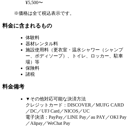
¥5,500〜
※価格は全て税込表示です。
料金に含まれるもの
体験料
器材レンタル料
施設使用料（更衣室・温水シャワー（シャンプ
ー、ボディソープ）、トイレ、ロッカー、駐車
場）等
保険料
諸税
料金備考
▼その他対応可能な決済方法
クレジットカード：DISCOVER／MUFG CARD
／DC／UFJ Card／NICOS／UC
電子決済：PayPay／LINE Pay／au PAY／OKI Pay
／Alipay／WeChat Pay