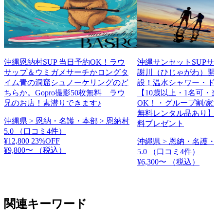
沖縄恩納村SUP 当日予約OK！ラウ
沖縄サンセットSUPサ
サップ＆ウミガメサーチかロングタ
謝川（ひじゃがわ）開
イム青の洞窟シュノーケリングのど
設！温水シャワー・ド
ちらか。Gopro撮影50枚無料 ラウ
【10歳以上・1名可・
兄のお店！素潜りできます♪
OK！・グループ割/家
無料レンタル品あり】
沖縄県 > 恩納・名護・本部 > 恩納村
料プレゼント
5.0
（口コミ4件）
¥12,800
23%OFF
沖縄県 > 恩納・名護・
¥9,800〜
（税込）
5.0
（口コミ4件）
¥6,300〜
（税込）
関連キーワード