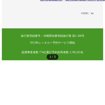
©SEEC . Inc
旅行業登録番号：沖縄県知事登録旅行業 第2-368号
2013年レンタカー予約サービス開始
提携事業者数 774社
累計予約利用者数 3,769,265名
1
/
3