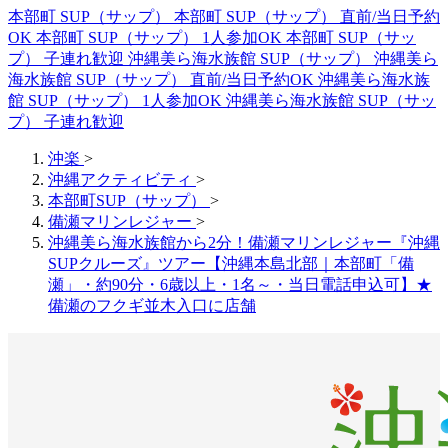
本部町 SUP（サップ）
本部町 SUP（サップ） 直前/当日予約
OK
本部町 SUP（サップ） 1人参加OK
本部町 SUP（サッ
プ） 子連れ歓迎
沖縄美ら海水族館 SUP（サップ）
沖縄美ら
海水族館 SUP（サップ） 直前/当日予約OK
沖縄美ら海水族
館 SUP（サップ） 1人参加OK
沖縄美ら海水族館 SUP（サッ
プ） 子連れ歓迎
沖楽
>
沖縄アクティビティ
>
本部町SUP（サップ）
>
備瀬マリンレジャー
>
沖縄美ら海水族館から2分！備瀬マリンレジャー『沖縄
SUPクルーズ』ツアー【沖縄本島北部｜本部町「備
瀬」・約90分・6歳以上・1名～・当日電話申込可】★
備瀬のフクギ並木入口に店舗