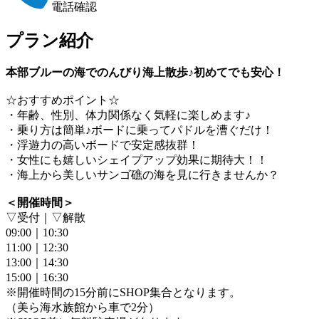
電話確認
プラン紹介
本部ブルーの海でのんびり海上散歩♪初めてでも安心！
☆おすすめポイント☆
・年齢、性別、体力関係なく気軽に楽しめます♪
・乗り方は簡単♪ボードに乗ってパドルを漕ぐだけ！
・浮遊力の高いボードで安定感抜群！
・女性にも嬉しいシェイプアップ効果に期待大！！
・海上から美しいサンゴ礁の海を見に行きませんか？
＜開催時間＞
▽受付｜▽解散
09:00｜10:30
11:00｜12:30
13:00｜14:30
15:00｜16:30
※開催時間の15分前にSHOP集合となります。
（美ら海水族館から車で2分）