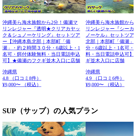
沖縄美ら海水族館から2分！備瀬マ
沖縄美ら海水族館から
リンレジャー『透明★クリアカヤッ
リンレジャー『シーカ
ク＆シュノーケリング』セットツア
ノーケル』セットツア
ー【沖縄本島北部｜本部町「備
北部｜本部町「備瀬」・
瀬」・約２時間３０分・6歳以上・1
分・6歳以上・1名可・
名可・餌付体験無料・当日電話申込
料・当日電話申込可】
可】★備瀬のフクギ並木入口に店舗
ギ並木入口に店舗
沖縄県
沖縄県
4.8
（口コミ8件）
4.9
（口コミ6件）
¥9,000〜
（税込）
¥9,000〜
（税込）
SUP（サップ）の人気プラン