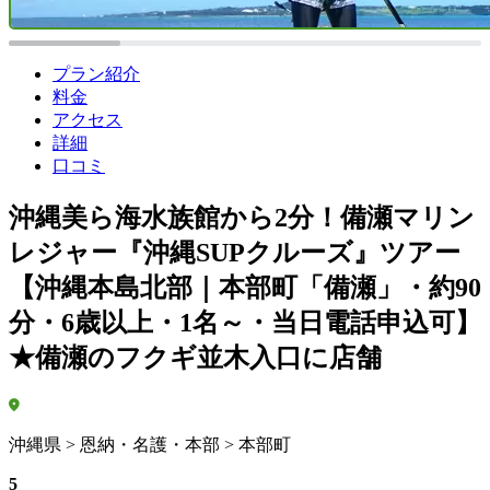
プラン紹介
料金
アクセス
詳細
口コミ
沖縄美ら海水族館から2分！備瀬マリン
レジャー『沖縄SUPクルーズ』ツアー
【沖縄本島北部｜本部町「備瀬」・約90
分・6歳以上・1名～・当日電話申込可】
★備瀬のフクギ並木入口に店舗
沖縄県 > 恩納・名護・本部 > 本部町
5