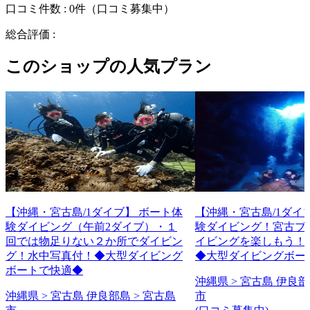
口コミ件数 :
0件
（口コミ募集中）
総合評価 :
このショップの人気プラン
【沖縄・宮古島/1ダイブ】 ボート体
【沖縄・宮古島/1ダイ
験ダイビング（午前2ダイブ）・１
験ダイビング！宮古ブ
回では物足りない２か所でダイビン
イビングを楽しもう！
グ！水中写真付！◆大型ダイビング
◆大型ダイビングボー
ボートで快適◆
沖縄県 > 宮古島 伊良部
沖縄県 > 宮古島 伊良部島 > 宮古島
市