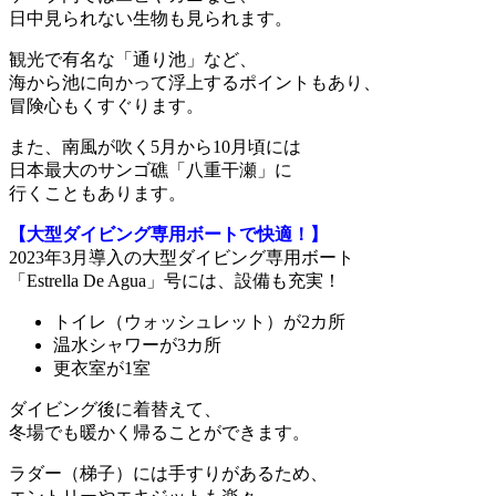
日中見られない生物も見られます。
観光で有名な「通り池」など、
海から池に向かって浮上するポイントもあり、
冒険心もくすぐります。
また、南風が吹く5月から10月頃には
日本最大のサンゴ礁「八重干瀬」に
行くこともあります。
【大型ダイビング専用ボートで快適！】
2023年3月導入の大型ダイビング専用ボート
「Estrella De Agua」号には、設備も充実！
トイレ（ウォッシュレット）が2カ所
温水シャワーが3カ所
更衣室が1室
ダイビング後に着替えて、
冬場でも暖かく帰ることができます。
ラダー（梯子）には手すりがあるため、