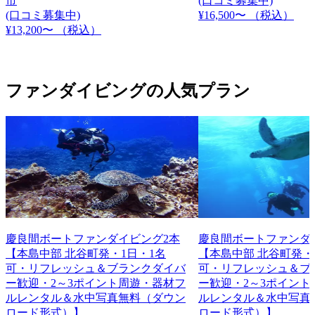
市
(口コミ募集中)
(口コミ募集中)
¥16,500〜
（税込）
¥13,200〜
（税込）
ファンダイビングの人気プラン
慶良間ボートファンダイビング2本
慶良間ボートファンダ
【本島中部 北谷町発・1日・1名
【本島中部 北谷町発・
可・リフレッシュ＆ブランクダイバ
可・リフレッシュ＆ブ
ー歓迎・2～3ポイント周遊・器材フ
ー歓迎・2～3ポイント
ルレンタル＆水中写真無料（ダウン
ルレンタル＆水中写真
ロード形式）】
ロード形式）】