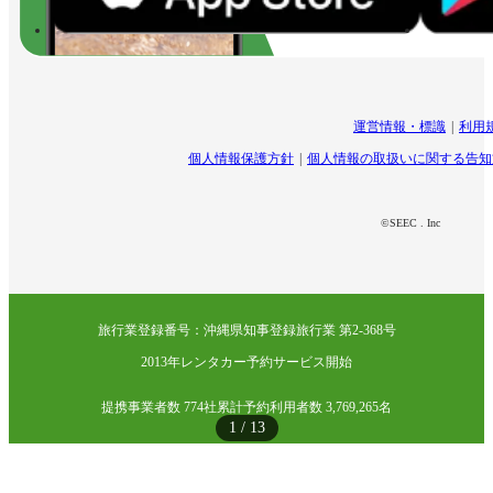
運営情報・標識
利用
個人情報保護方針
個人情報の取扱いに関する告知
©SEEC . Inc
旅行業登録番号：沖縄県知事登録旅行業 第2-368号
2013年レンタカー予約サービス開始
提携事業者数 774社
累計予約利用者数 3,769,265名
1
/
13