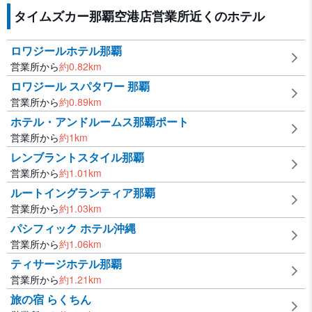
タイムズカー那覇空港店営業所近くのホテル
ロワジールホテル那覇
営業所から
約
0.82
km
ロワジール スパタワー 那覇
営業所から
約
0.89
km
ホテル・アンドルームス那覇ポート
営業所から
約
1
km
レンブラントスタイル那覇
営業所から
約
1.01
km
ルートイングランティア那覇
営業所から
約
1.03
km
パシフィック ホテル沖縄
営業所から
約
1.06
km
ティサージホテル那覇
営業所から
約
1.21
km
旅の宿 らくちん