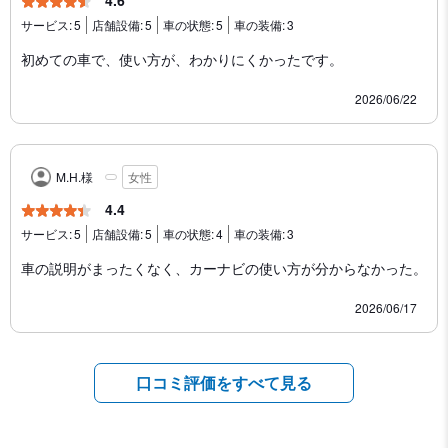
4.6
サービス:
5
店舗設備:
5
車の状態:
5
車の装備:
3
初めての車で、使い方が、わかりにくかったです。
2026/06/22
M.H.様
女性
4.4
サービス:
5
店舗設備:
5
車の状態:
4
車の装備:
3
車の説明がまったくなく、カーナビの使い方が分からなかった。
2026/06/17
口コミ評価をすべて見る