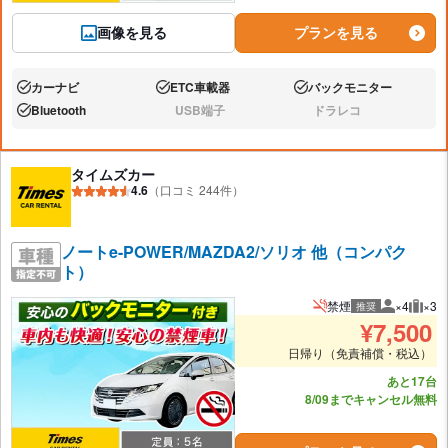
画像を見る
プランを見る
カーナビ
ETC車載器
バックモニター
あり:
あり:
あり:
Bluetooth
USB端子
ドラレコ
あり:
なし:
なし:
タイムズカー
4.6
（口コミ 244件）
ノートe-POWER/MAZDA2/ソリオ 他（コンパク
ト）
禁煙
×4
×3
推奨
推奨人数
推奨
¥
7,500
日帰り（免責補償・税込）
あと17台
8/09までキャンセル無料