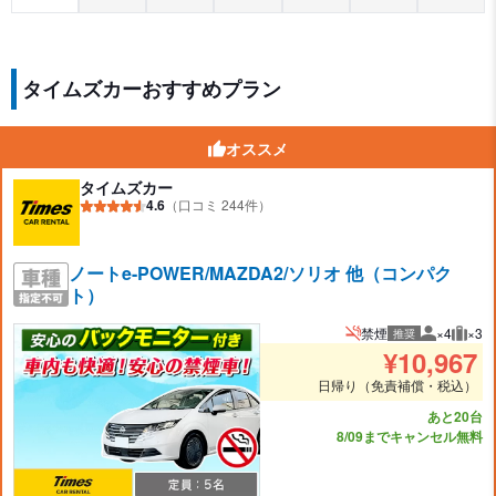
タイムズカーおすすめプラン
オススメ
タイムズカー
4.6
（口コミ 244件）
ノートe-POWER/MAZDA2/ソリオ 他（コンパク
ト）
禁煙
×4
×3
推奨
推奨人数
推奨
¥
10,967
日帰り（免責補償・税込）
あと20台
8/09までキャンセル無料