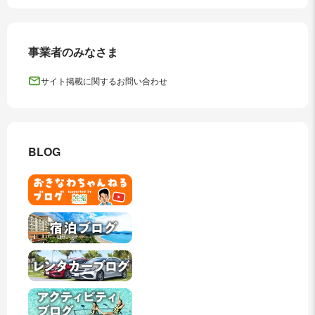
事業者のみなさま
サイト掲載に関するお問い合わせ
BLOG