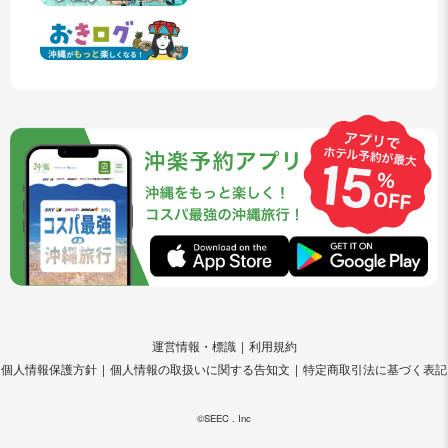
運営情報・標識
利用規約
個人情報保護方針
個人情報の取扱いに関する告知文
特定商取引法に基づく表記
©SEEC . Inc