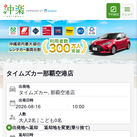
予約確認
メニュー
タイムズカー那覇空港店
出発地
出発日時
人数
出発地へ返却
返却地を変更(乗り捨て)
返却日時