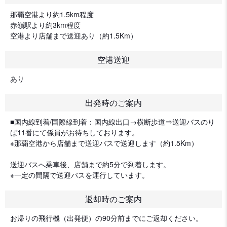
那覇空港より約1.5km程度
赤嶺駅より約3km程度
空港より店舗まで送迎あり（約1.5Km）
空港送迎
あり
出発時のご案内
■国内線到着/国際線到着：国内線出口→横断歩道⇒送迎バスのり
ば11番にて係員がお待ちしております。
※那覇空港から店舗まで送迎バスで送迎します（約1.5Km）
送迎バスへ乗車後、店舗まで約5分で到着します。
※一定の間隔で送迎バスを運行しています。
返却時のご案内
お帰りの飛行機（出発便）の90分前までにご返却ください。