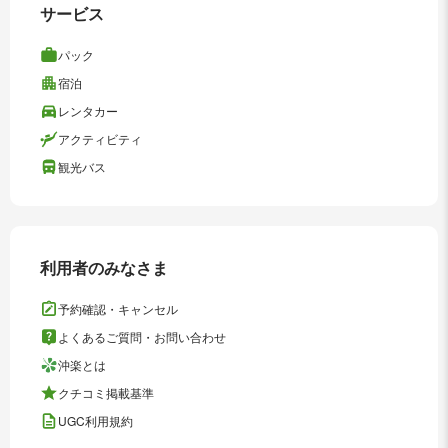
サービス
パック
宿泊
レンタカー
アクティビティ
観光バス
利用者のみなさま
予約確認・キャンセル
よくあるご質問・お問い合わせ
沖楽とは
クチコミ掲載基準
UGC利用規約