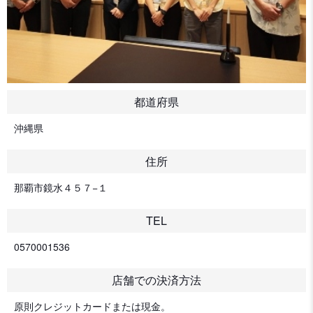
都道府県
沖縄県
住所
那覇市鏡水４５７−１
TEL
0570001536
店舗での決済方法
原則クレジットカードまたは現金。