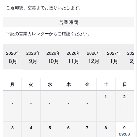
ご返却後、空港までお送りいたします。
営業時間
下記の営業カレンダーからご確認ください。
2026年
2026年
2026年
2026年
2026年
2027年
202
8月
9月
10月
11月
12月
1月
2
月
火
水
木
金
土
日
1
2
-
-
-
-
-
-
-
3
4
5
6
7
8
9
09:00