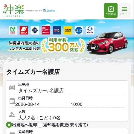
予約確認
メニュー
タイムズカー名護店
出発地
出発日時
人数
出発地へ返却
返却地を変更(乗り捨て)
返却日時