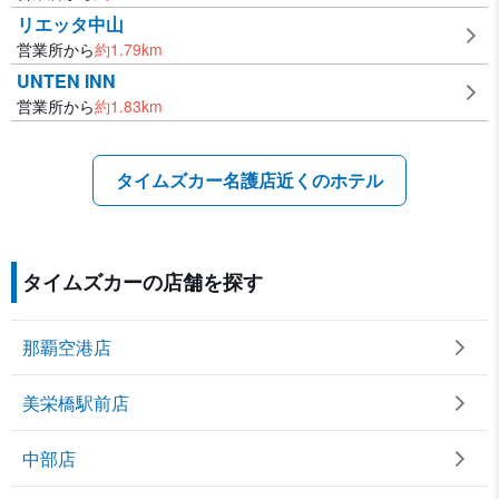
リエッタ中山
営業所から
約
1.79
km
UNTEN INN
営業所から
約
1.83
km
タイムズカー名護店近くのホテル
タイムズカーの店舗を探す
那覇空港店
美栄橋駅前店
中部店