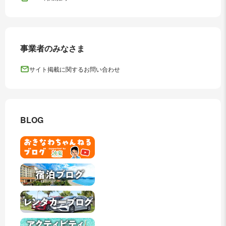
事業者のみなさま
サイト掲載に関するお問い合わせ
BLOG