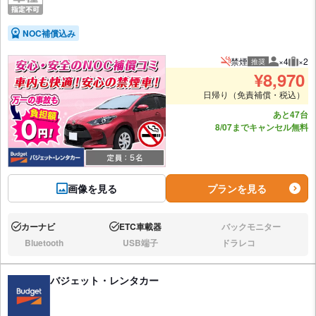
NOC補償込み
禁煙
×4
×2
推奨
推奨人数
推奨
¥
8,970
日帰り（免責補償・税込）
あと47台
8/07までキャンセル無料
画像を見る
プランを見る
カーナビ
ETC車載器
バックモニター
あり:
あり:
なし:
Bluetooth
USB端子
ドラレコ
なし:
なし:
なし:
バジェット・レンタカー