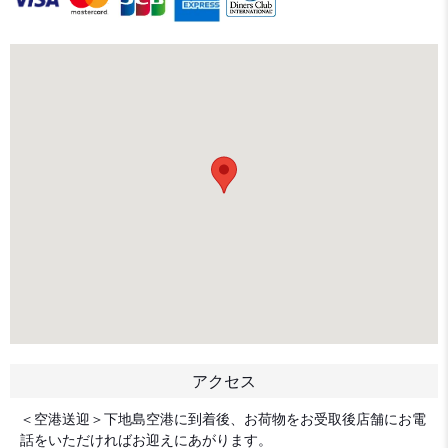
アクセス
＜空港送迎＞下地島空港に到着後、お荷物をお受取後店舗にお電
話をいただければお迎えにあがります。