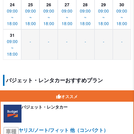
24
25
26
27
28
29
30
09:00
09:00
09:00
09:00
09:00
09:00
09:00
~
~
~
~
~
~
~
18:00
18:00
18:00
18:00
18:00
18:00
18:00
31
09:00
-
-
-
-
-
-
~
18:00
バジェット・レンタカーおすすめプラン
オススメ
バジェット・レンタカー
ヤリス/ノート/フィット 他（コンパクト）