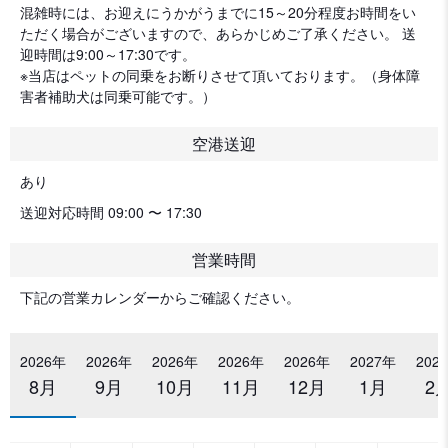
混雑時には、お迎えにうかがうまでに15～20分程度お時間をい
ただく場合がございますので、あらかじめご了承ください。 送
迎時間は9:00～17:30です。
※当店はペットの同乗をお断りさせて頂いております。（身体障
害者補助犬は同乗可能です。）
空港送迎
あり
送迎対応時間 09:00 〜 17:30
営業時間
下記の営業カレンダーからご確認ください。
2026年
2026年
2026年
2026年
2026年
2027年
202
8月
9月
10月
11月
12月
1月
2