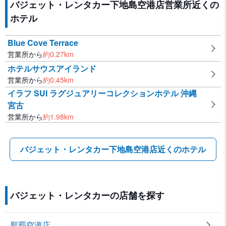
バジェット・レンタカー下地島空港店営業所近くの
ホテル
Blue Cove Terrace
営業所から
約
0.27
km
ホテルサウスアイランド
営業所から
約
0.45
km
イラフ SUI ラグジュアリーコレクションホテル 沖縄
宮古
営業所から
約
1.98
km
バジェット・レンタカー下地島空港店近くのホテル
バジェット・レンタカーの店舗を探す
那覇空港店