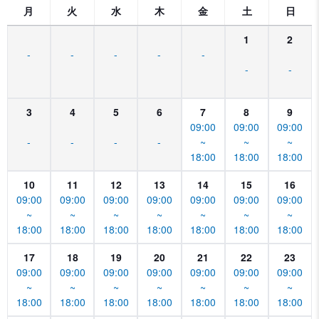
月
火
水
木
金
土
日
1
2
-
-
-
-
-
-
-
3
4
5
6
7
8
9
09:00
09:00
09:00
-
-
-
-
~
~
~
18:00
18:00
18:00
10
11
12
13
14
15
16
09:00
09:00
09:00
09:00
09:00
09:00
09:00
~
~
~
~
~
~
~
18:00
18:00
18:00
18:00
18:00
18:00
18:00
17
18
19
20
21
22
23
09:00
09:00
09:00
09:00
09:00
09:00
09:00
~
~
~
~
~
~
~
18:00
18:00
18:00
18:00
18:00
18:00
18:00