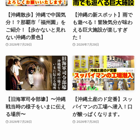
【沖縄散歩】沖縄で中国気
【沖縄の新スポット】雨で
分！？那覇市「福州園」を
も遊べる！冒険気分が味わ
ご紹介！【歩かないと見れ
える巨大施設が楽しすぎ
ない沖縄の景色】
た！
2026年7月29日
2026年7月29日
【旧海軍司令部壕】〜沖縄
【沖縄土産のド定番】スッ
戦当時の様子をいまに伝え
パイマンの工場へ潜入！口
る場所〜
が酸っぱくなります。
2026年7月28日
2026年7月28日