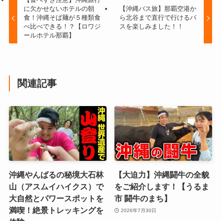
に欠かせないホテルの朝
【沖縄バス旅】那覇空港か
食！沖縄そば麺が５種類食
ら北谷まで直行で行けるバ
べ比べできる！？【ロワジ
スを楽しみました！！
ールホテル那覇】
関連記事
沖縄やんばるの秘境大石林
【大迫力】沖縄闘牛の全貌
山（アスムイハイクス）で
をご紹介します！【うるま
大自然とパワースポットを
市 闘牛のまち】
満喫！絶景トレッキングを
2026年7月30日