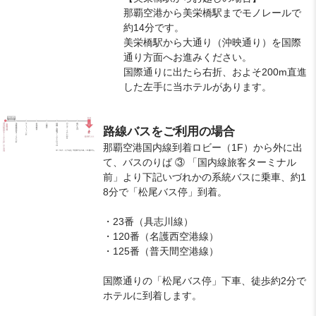
那覇空港から美栄橋駅までモノレールで
約14分です。
美栄橋駅から大通り（沖映通り）を国際
通り方面へお進みください。
国際通りに出たら右折、およそ200m直進
した左手に当ホテルがあります。
路線バスをご利用の場合
那覇空港国内線到着ロビー（1F）から外に出
て、バスのりば ③ 「国内線旅客ターミナル
前」より下記いづれかの系統バスに乗車、約1
8分で「松尾バス停」到着。
・23番（具志川線）
・120番（名護西空港線）
・125番（普天間空港線）
国際通りの「松尾バス停」下車、徒歩約2分で
ホテルに到着します。