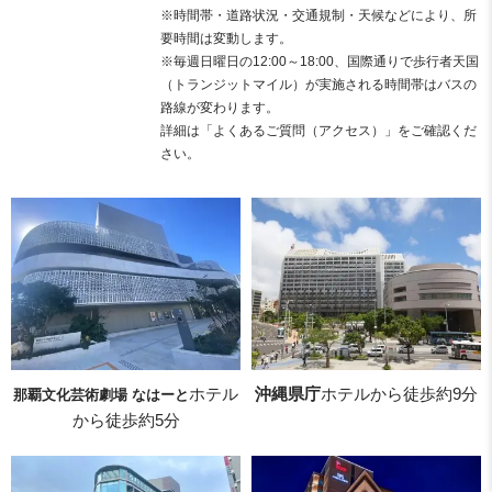
※時間帯・道路状況・交通規制・天候などにより、所
要時間は変動します。
※毎週日曜日の12:00～18:00、国際通りで歩行者天国
（トランジットマイル）が実施される時間帯はバスの
路線が変わります。
詳細は「よくあるご質問（アクセス）」をご確認くだ
さい。
ホテル
沖縄県庁
ホテルから徒歩約9分
那覇文化芸術劇場 なはーと
から徒歩約5分