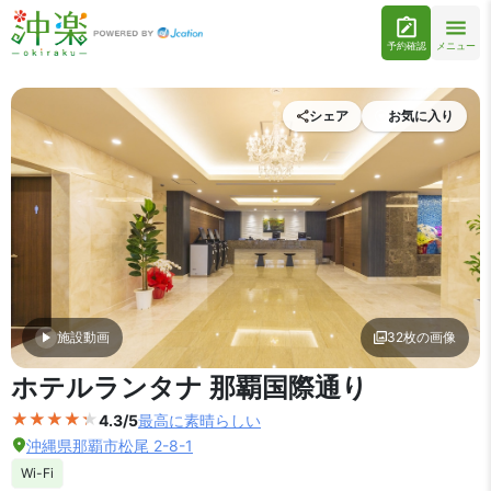
予約確認
メニュー
シェア
お気に入り
施設動画
32枚の画像
外観の写真を拡大表示
ホテルランタナ 那覇国際通り
4.3/5
最高に素晴らしい
沖縄県那覇市松尾 2-8-1
Wi-Fi