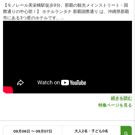
【モノレール美栄橋駅徒歩9分。那覇の観光メインストリート・国
際通りの中心部！】 ホテルランタナ 那覇国際通り は、沖縄県那覇
市にある3つ星のホテルです。
【アクセス・周辺スポット】
ホテルランタナ 那覇国際通り までのアクセスは、沖縄都市モノレー
ル（ゆいレール）「美栄橋駅」から徒歩約9分です。那覇空港から
モノレールをご利用の場合、約15分で美栄橋駅に到着します。
那覇空港から車をご利用の場合、ホテルまで約15分です。場所は那
覇・国際通りの中心部。ゆいレール「県庁前駅」や「牧志駅」もホ
テルから徒歩約10分と、ビジネス・観光からレジャーまで便利な好
立地です。
【お食事、レストラン】
朝食は有料です。館内に朝食レストランがあります。最寄りのコン
続きを読む
ビニは徒歩1分です。周辺は飲食店も充実しています。
特集ページを見る
【館内施設・サービス】
客室数は全 162 室。インターネットは無料 WiFi、有線LANをご利用
いただけます。加湿空気清浄機を全室完備。
大人2名・子ども0名
ホテルランタナ 那覇国際通り は全室禁煙です。指定の喫煙スペース
09月06日 〜 09月07日