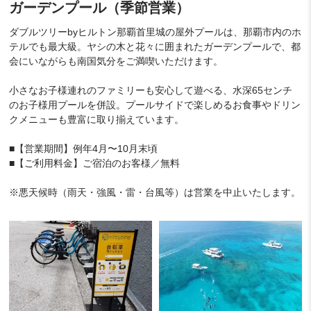
ガーデンプール（季節営業）
ダブルツリーbyヒルトン那覇首里城の屋外プールは、那覇市内のホ
テルでも最大級。ヤシの木と花々に囲まれたガーデンプールで、都
会にいながらも南国気分をご満喫いただけます。
小さなお子様連れのファミリーも安心して遊べる、水深65センチ
のお子様用プールを併設。プールサイドで楽しめるお食事やドリン
クメニューも豊富に取り揃えています。
■【営業期間】例年4月〜10月末頃
■【ご利用料金】ご宿泊のお客様／無料
※悪天候時（雨天・強風・雷・台風等）は営業を中止いたします。