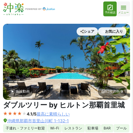
予約確認
メニュー
シェア
お気に入り
施設動画
92枚の画像
外観の写真を拡大表示
ダブルツリー by ヒルトン那覇首里城
4.1/5
最高に素晴らしい
沖縄県那覇市首里山川町 1-132-1
子連れ・ファミリー歓迎
Wi-Fi
レストラン
駐車場
BAR
プール