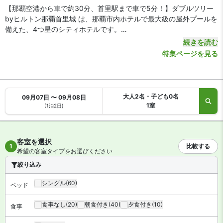
【那覇空港から車で約30分、首里駅まで車で5分！】ダブルツリー
byヒルトン那覇首里城 は、那覇市内ホテルで最大級の屋外プールを
備えた、4つ星のシティホテルです。
続きを読む
【アクセス・周辺スポット】
特集ページを見る
ダブルツリーbyヒルトン那覇首里城 までのアクセスは、那覇空港か
ら沖縄都市モノレール「牧志駅」まで16分、ゆいレール「牧志駅」
を降りて車で約15分です。那覇空港から車をご利用の場合、約30分
で到着します。
大人2名・子ども0名
09月07日 〜 09月08日
沖縄道「那覇IC」は車で約10分。ホテルは古都・首里の丘上にあり
1室
(1泊2日)
ます。首里城守礼門は徒歩約15分。繁華街の国際通りや免税店Tギ
ャラリアがある新都心エリアは車で約10分と周辺スポットもアクセ
ス良好です。
客室を選択
1
比較する
希望の客室タイプをお選びください
【駐車場】
あり（有料）
絞り込み
【お食事、レストラン】
シングル
(60)
ベッド
朝食はビュッフェ形式です（有料）。館内に3つのレストランや、
バー・ラウンジ、季節限定プールサイドバーベキューがあります。
食事なし
(20)
朝食付き
(40)
夕食付き
(10)
食事
【館内施設・サービス】