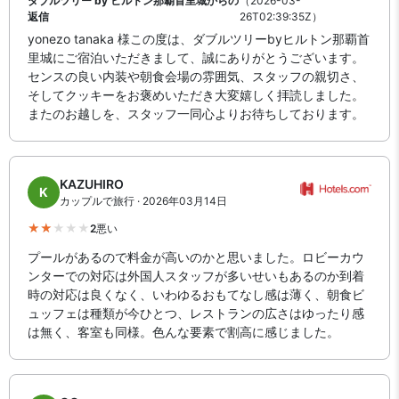
ダブルツリー by ヒルトン那覇首里城からの
（2026-03-
返信
26T02:39:35Z）
yonezo tanaka 様この度は、ダブルツリーbyヒルトン那覇首
里城にご宿泊いただきまして、誠にありがとうございます。
センスの良い内装や朝食会場の雰囲気、スタッフの親切さ、
そしてクッキーをお褒めいただき大変嬉しく拝読しました。
またのお越しを、スタッフ一同心よりお待ちしております。
KAZUHIRO
K
カップルで旅行 · 2026年03月14日
2
悪い
プールがあるので料金が高いのかと思いました。ロビーカウ
ンターでの対応は外国人スタッフが多いせいもあるのか到着
時の対応は良くなく、いわゆるおもてなし感は薄く、朝食ビ
ュッフェは種類が今ひとつ、レストランの広さはゆったり感
は無く、客室も同様。色んな要素で割高に感じました。