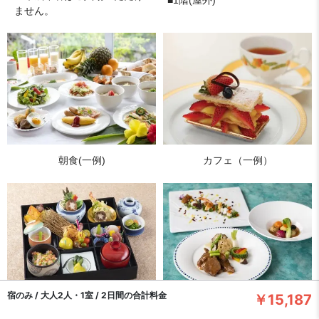
■1階(屋外)
ません。
朝食(一例)
カフェ（一例）
宿のみ / 大人2人・1室 / 2日間の合計料金
￥15,187
日本料理「富士」
中国料理「舜天」