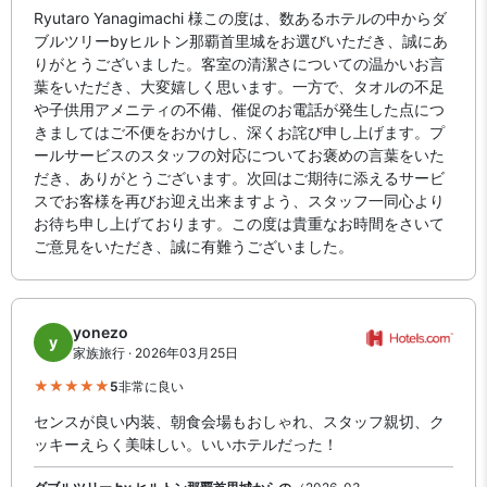
Ryutaro Yanagimachi 様この度は、数あるホテルの中からダ
ブルツリーbyヒルトン那覇首里城をお選びいただき、誠にあ
りがとうございました。客室の清潔さについての温かいお言
葉をいただき、大変嬉しく思います。一方で、タオルの不足
や子供用アメニティの不備、催促のお電話が発生した点につ
きましてはご不便をおかけし、深くお詫び申し上げます。プ
ールサービスのスタッフの対応についてお褒めの言葉をいた
だき、ありがとうございます。次回はご期待に添えるサービ
スでお客様を再びお迎え出来ますよう、スタッフ一同心より
お待ち申し上げております。この度は貴重なお時間をさいて
ご意見をいただき、誠に有難うございました。
yonezo
y
家族旅行 · 2026年03月25日
5
非常に良い
センスが良い内装、朝食会場もおしゃれ、スタッフ親切、ク
ッキーえらく美味しい。いいホテルだった！