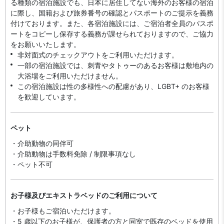
る種類の宿泊施設でも、日本に​居住してない海外のお客様の宿泊
に際し、国籍および旅券番号の確認とパスポートのご提示を義務
付け​ております。また、各宿泊施設には、ご宿泊者全員のパスポ
ートをコピーし保存する義務が課せられておりますの​で、ご協力
をお願いいたします。
非対面式のチェックアウトをご利用いただけます。
一部の宿泊施設では、刺青やタトゥーのあるお客様は敷地内の
大浴場をご利用いただけません。
この宿泊施設は性の多様性への配慮があり、LGBT+ のお客様
を歓迎しています。
ペット
・介助動物の同伴可
・介助動物は手数料免除 / 制限事項なし
・ペット不可
お子様及びエキストラベッドのご利用について
・お子様もご宿泊いただけます。
・5 歳以下のお子様が、保護者の方と同室で既存のベッドを使用