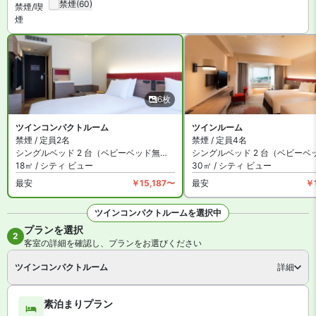
禁煙
(60)
客室数は全 333 室。インターネットは有料Wi-Fi、ヒルトン・オナ
禁煙/喫
煙
ーズ会員になると無料Wi-Fiの利用が可能です。施設は会議室・宴会
場、コインランドリーのほか、季節限定の屋外プールがあります。
ダブルツリーbyヒルトン那覇首里城 は全館禁煙です。指定の喫煙ス
ペースがあります。
6枚
ツインコンパクトルーム
ツインルーム
禁煙 / 定員2名
禁煙 / 定員4名
シングルベッド 2 台（ベビーベッド無料）
シングルベッド 2 台（ベビーベ
18㎡ / シティ ビュー
30㎡ / シティ ビュー
最安
￥15,187〜
最安
￥
ツインコンパクトルームを選択中
プランを選択
全6枚を見る
2
客室の詳細を確認し、プランをお選びください
ツインコンパクトルーム
詳細
素泊まりプラン