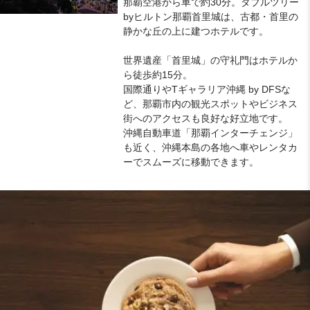
那覇空港から車で約30分。ダブルツリー
byヒルトン那覇首里城は、古都・首里の
静かな丘の上に建つホテルです。
世界遺産「首里城」の守礼門はホテルか
ら徒歩約15分。
国際通りやTギャラリア沖縄 by DFSな
ど、那覇市内の観光スポットやビジネス
街へのアクセスも良好な好立地です。
沖縄自動車道「那覇インターチェンジ」
も近く、沖縄本島の各地へ車やレンタカ
ーでスムーズに移動できます。