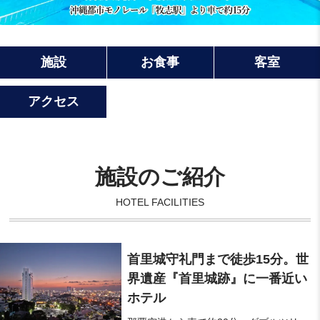
施設
お食事
客室
アクセス
施設のご紹介
HOTEL FACILITIES
首里城守礼門まで徒歩15分。世
界遺産『首里城跡』に一番近い
ホテル