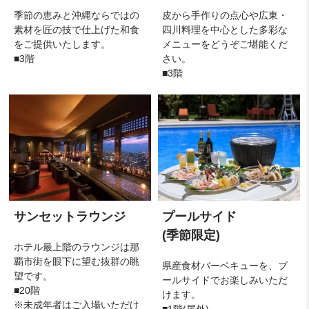
季節の恵みと沖縄ならではの
皮から手作りの点心や広東・
素材を匠の技で仕上げた和食
四川料理を中心とした多彩な
をご提供いたします。
メニューをどうぞご堪能くだ
■3階
さい。
■3階
サンセットラウンジ
プールサイド
(季節限定)
ホテル最上階のラウンジは那
覇市街を眼下に望む抜群の眺
県産食材バーベキューを、プ
望です。
ールサイドでお楽しみいただ
■20階
けます。
※未成年者はご入場いただけ