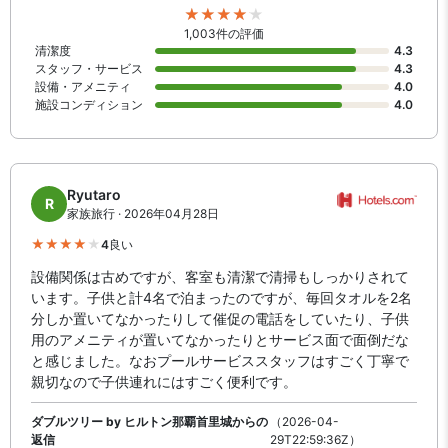
1,003件の評価
清潔度
4.3
スタッフ・サービス
4.3
設備・アメニティ
4.0
施設コンディション
4.0
Ryutaro
R
家族旅行 · 2026年04月28日
4
良い
設備関係は古めですが、客室も清潔で清掃もしっかりされて
います。子供と計4名で泊まったのですが、毎回タオルを2名
分しか置いてなかったりして催促の電話をしていたり、子供
用のアメニティが置いてなかったりとサービス面で面倒だな
と感じました。なおプールサービススタッフはすごく丁寧で
親切なので子供連れにはすごく便利です。
ダブルツリー by ヒルトン那覇首里城からの
（2026-04-
返信
29T22:59:36Z）