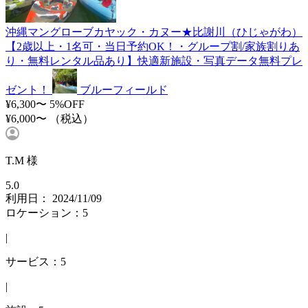
沖縄マングローブカヤック・カヌー★比謝川（ひじゃがわ）
【2歳以上・1名可・当日予約OK！・グループ割/家族割りあ
り・無料レンタル品あり】快適新施設・写真データ無料プレ
ゼント！
ブルーフィールド
¥6,300〜
5%OFF
¥6,000〜
（税込）
T.M 様
5.0
利用日： 2024/11/09
ロケーション：5
|
サービス：5
|