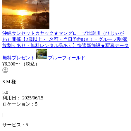
沖縄サンセットカヤック★マングローブ比謝川（ひじゃが
わ）開催【2歳以上・1名可・当日予約OK！・グループ割/家
族割りあり・無料レンタル品あり】快適新施設★写真データ
無料プレゼント
ブルーフィールド
¥6,300〜
（税込）
S.M 様
5.0
利用日： 2025/06/15
ロケーション：5
|
サービス：5