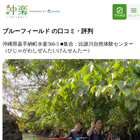
予約確認
メニュー
ブルーフィールド の口コミ・評判
沖縄県嘉手納町水釜566-5 ■集合：比謝川自然体験センター
（ひじゃがわしぜんたいけんせんたー）