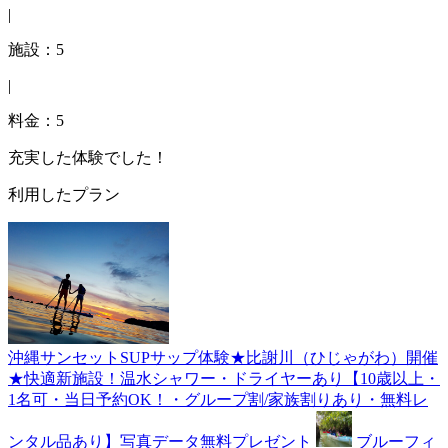
|
施設：5
|
料金：5
充実した体験でした！
利用したプラン
沖縄サンセットSUPサップ体験★比謝川（ひじゃがわ）開催
★快適新施設！温水シャワー・ドライヤーあり【10歳以上・
1名可・当日予約OK！・グループ割/家族割りあり・無料レ
ンタル品あり】写真データ無料プレゼント
ブルーフィ