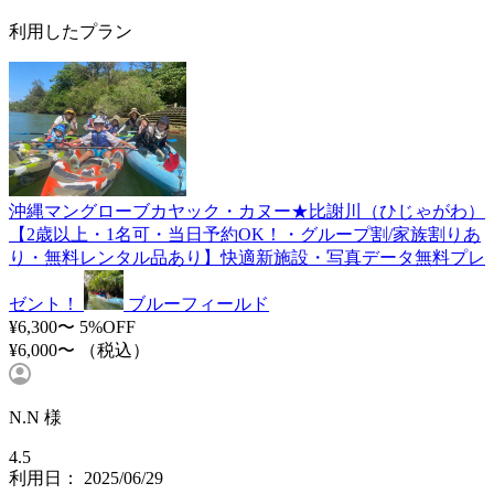
利用したプラン
沖縄マングローブカヤック・カヌー★比謝川（ひじゃがわ）
【2歳以上・1名可・当日予約OK！・グループ割/家族割りあ
り・無料レンタル品あり】快適新施設・写真データ無料プレ
ゼント！
ブルーフィールド
¥6,300〜
5%OFF
¥6,000〜
（税込）
N.N 様
4.5
利用日： 2025/06/29