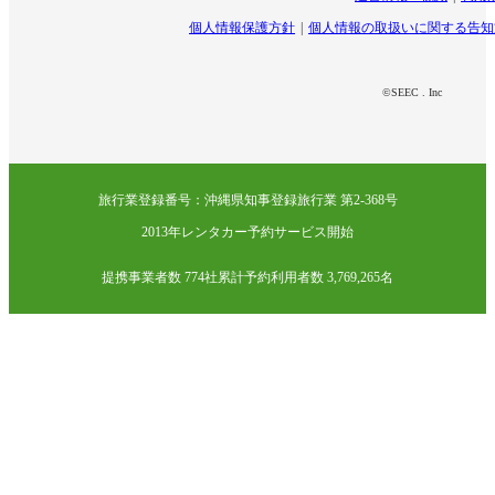
個人情報保護方針
個人情報の取扱いに関する告知
©SEEC . Inc
旅行業登録番号：沖縄県知事登録旅行業 第2-368号
2013年レンタカー予約サービス開始
提携事業者数 774社
累計予約利用者数 3,769,265名