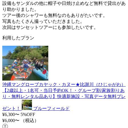
設備もサンダルの他に帽子や日焼け止めなど無料で貸出があ
り助かりました。
ツアー後のシャワーも無料なのもありがたいです。
写真もたくさん撮っていただきました。
次回はサンセットツアーにも参加したいです。
利用したプラン
沖縄マングローブカヤック・カヌー★比謝川（ひじゃがわ）
【2歳以上・1名可・当日予約OK！・グループ割/家族割りあ
り・無料レンタル品あり】快適新施設・写真データ無料プレ
ゼント！
ブルーフィールド
¥6,300〜
5%OFF
¥6,000〜
（税込）