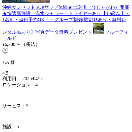
沖縄サンセットSUPサップ体験★比謝川（ひじゃがわ）開催
★快適新施設！温水シャワー・ドライヤーあり【10歳以上・
1名可・当日予約OK！・グループ割/家族割りあり・無料レ
ンタル品あり】写真データ無料プレゼント
ブルーフィ
ールド
¥6,300〜
（税込）
F.A 様
4.5
利用日： 2025/04/12
ロケーション：4
|
サービス：5
|
施設：5