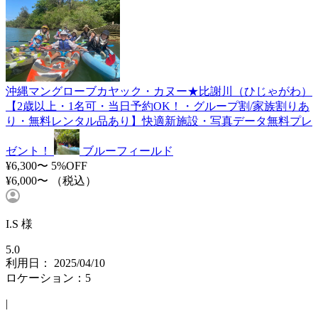
沖縄マングローブカヤック・カヌー★比謝川（ひじゃがわ）
【2歳以上・1名可・当日予約OK！・グループ割/家族割りあ
り・無料レンタル品あり】快適新施設・写真データ無料プレ
ゼント！
ブルーフィールド
¥6,300〜
5%OFF
¥6,000〜
（税込）
I.S 様
5.0
利用日： 2025/04/10
ロケーション：5
|