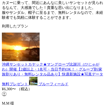
カヌーに乗って、間近にあんなに美しいサンセットが見られ
るなんて、大感激でした！貴重な思い出になりました。
服やサンダル、帽子に至るまで、無料レンタルなので、未経
験者でも気軽に体験することができます。
利用したプラン
沖縄サンセットカヤック★マングローブ比謝川（ひじゃが
わ）開催【2歳以上・1名可・当日予約OK！・グループ割/家
族割りあり・無料レンタル品あり】快適新施設★写真データ
無料プレゼント
ブルーフィールド
¥6,300〜
（税込）
M.M 様