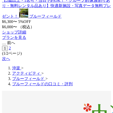
【2歳以上・1名可・当日予約OK！・グループ割/家族割りあ
り・無料レンタル品あり】快適新施設・写真データ無料プレ
ゼント！
ブルーフィールド
¥6,300〜
5%OFF
¥6,000〜
（税込）
ショップ詳細
プランを見る
前へ
2
1
(1/2ページ)
次へ
沖楽
>
アクティビティ
>
ブルーフィールド
>
ブルーフィールドの口コミ・評判