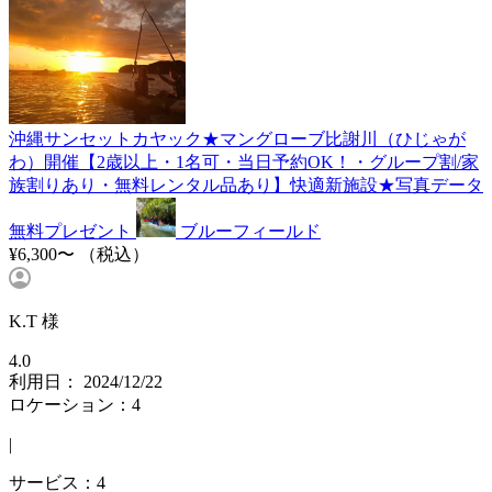
沖縄サンセットカヤック★マングローブ比謝川（ひじゃが
わ）開催【2歳以上・1名可・当日予約OK！・グループ割/家
族割りあり・無料レンタル品あり】快適新施設★写真データ
無料プレゼント
ブルーフィールド
¥6,300〜
（税込）
K.T 様
4.0
利用日： 2024/12/22
ロケーション：4
|
サービス：4