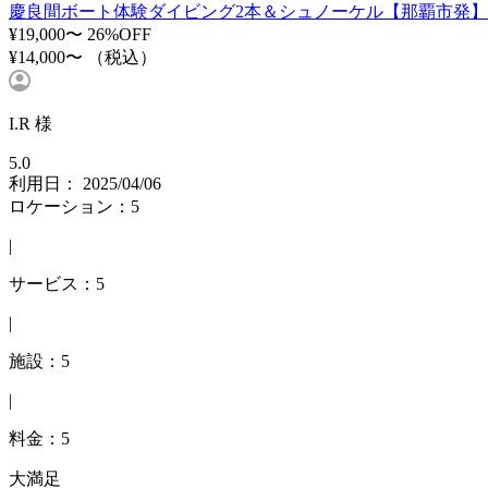
慶良間ボート体験ダイビング2本＆シュノーケル【那覇市発】
¥19,000〜
26%OFF
¥14,000〜
（税込）
I.R 様
5.0
利用日： 2025/04/06
ロケーション：5
|
サービス：5
|
施設：5
|
料金：5
大満足