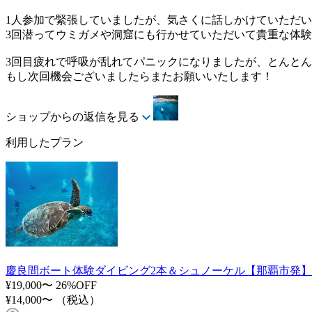
1人参加で緊張していましたが、気さくに話しかけていただ
3回潜ってウミガメや洞窟にも行かせていただいて貴重な体
3回目疲れで呼吸が乱れてパニックになりましたが、とんと
もし次回機会ございましたらまたお願いいたします！
ショップからの返信を見る
利用したプラン
慶良間ボート体験ダイビング2本＆シュノーケル【那覇市発】
¥19,000〜
26%OFF
¥14,000〜
（税込）