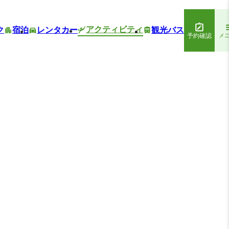
アクティビティ
ク
宿泊
レンタカー
観光バス
予約確認
メ