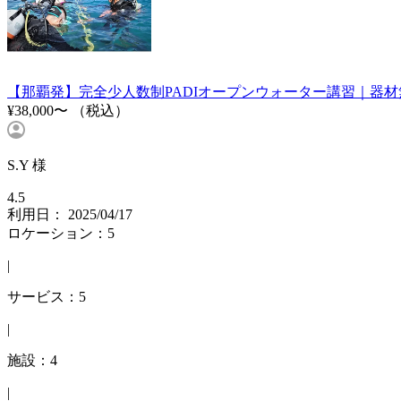
【那覇発】完全少人数制PADIオープンウォーター講習｜器
¥38,000〜
（税込）
S.Y 様
4.5
利用日： 2025/04/17
ロケーション：5
|
サービス：5
|
施設：4
|