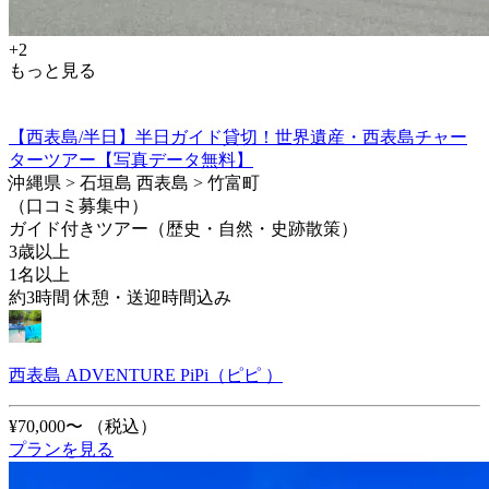
+2
もっと見る
【西表島/半日】半日ガイド貸切！世界遺産・西表島チャー
ターツアー【写真データ無料】
沖縄県 > 石垣島 西表島 > 竹富町
（口コミ募集中）
ガイド付きツアー（歴史・自然・史跡散策）
3歳以上
1名以上
約3時間 休憩・送迎時間込み
西表島 ADVENTURE PiPi（ピピ ）
¥70,000〜
（税込）
プランを見る