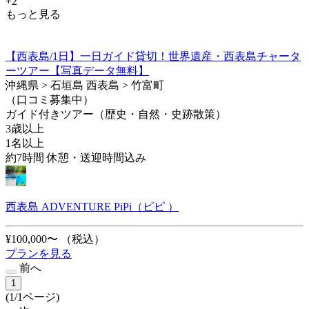
+2
もっと見る
【西表島/1日】一日ガイド貸切！世界遺産・西表島チャータ
ーツアー【写真データ無料】
沖縄県 > 石垣島 西表島 > 竹富町
（口コミ募集中）
ガイド付きツアー（歴史・自然・史跡散策）
3歳以上
1名以上
約7時間 休憩・送迎時間込み
西表島 ADVENTURE PiPi（ピピ ）
¥100,000〜
（税込）
プランを見る
前へ
1
(1/1ページ)