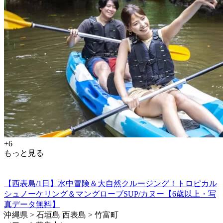
+6
もっと見る
【西表島/1日】水中冒険＆大自然クルージング！トロピカル
シュノーケリング＆マングローブSUP/カヌー【6歳以上・写
真データ無料】
沖縄県 > 石垣島 西表島 > 竹富町