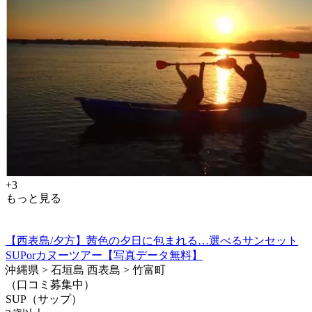
+3
もっと見る
【西表島/夕方】茜色の夕日に包まれる…選べるサンセット
SUPorカヌーツアー【写真データ無料】
沖縄県 > 石垣島 西表島 > 竹富町
（口コミ募集中）
SUP（サップ）