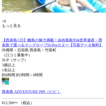
+8
もっと見る
【西表島/1日】離島の魅力満載！由布島観光&世界遺産・西
表島で選べるマングローブSUPorカヌー【写真データ無料】
沖縄県 > 石垣島 西表島 > 竹富町
（口コミ募集中）
SUP（サップ）
3歳以上
1名以上
約6時間 約5時間～6時間
西表島 ADVENTURE PiPi（ピピ ）
¥12,500〜
（税込）