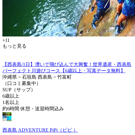
+11
もっと見る
【西表島/1日】漕いで飛び込んで大興奮！世界遺産・西表島
パーフェクト川遊びコース【6歳以上・写真データ無料】
沖縄県 > 石垣島 西表島 > 竹富町
（口コミ募集中）
SUP（サップ）
6歳以上
1名以上
約6時間 休憩・送迎時間込み
西表島 ADVENTURE PiPi（ピピ ）