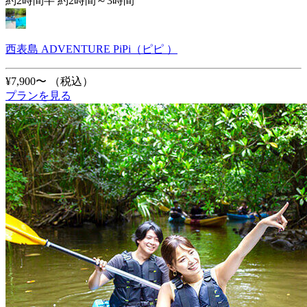
約2時間半 約2時間～3時間
西表島 ADVENTURE PiPi（ピピ ）
¥7,900〜
（税込）
プランを見る