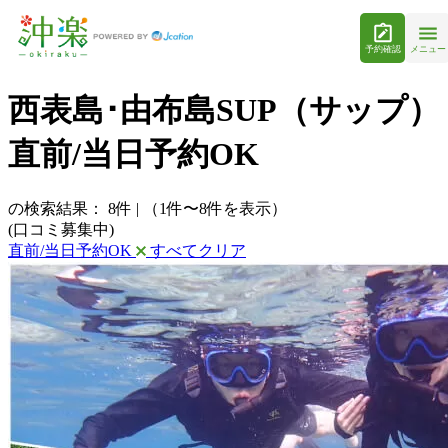
予約確認
メニュー
西表島･由布島SUP（サップ）
直前/当日予約OK
の検索結果：
8
件
|
（1件〜8件を表示）
(口コミ募集中)
直前/当日予約OK
すべてクリア