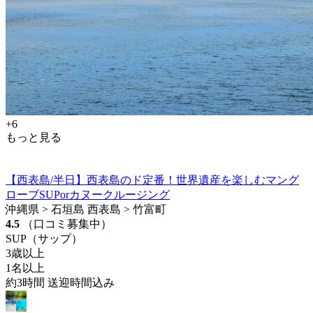
+6
もっと見る
【西表島/半日】西表島のド定番！世界遺産を楽しむマング
ローブSUPorカヌークルージング
沖縄県 > 石垣島 西表島 > 竹富町
4.5
（口コミ募集中）
SUP（サップ）
3歳以上
1名以上
約3時間 送迎時間込み