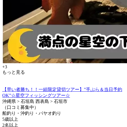
+3
もっと見る
【早い者勝ち！！一組限定貸切ツアー】”手ぶら＆当日予約
OK”☆星空フィッシングツアー☆
沖縄県 > 石垣島 西表島 > 石垣市
（口コミ募集中）
船釣り・沖釣り・パヤオ釣り
5歳以上
2名以上