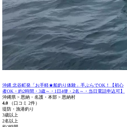
沖縄 北谷町発「お手軽★船釣り体験」手ぶらでOK！【初心
者OK・約2時間・3歳～・1日4便・2名～・当日電話申込可】
沖縄県 > 恩納・名護・本部 > 恩納村
4.0
（口コミ 2件）
堤防・漁港釣り
3歳以上
2名以上
約2時間