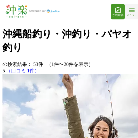
予約確認
メニュー
沖縄船釣り・沖釣り・パヤオ
釣り
の検索結果：
53
件
|
（1件〜20件を表示）
5
（口コミ 1件）