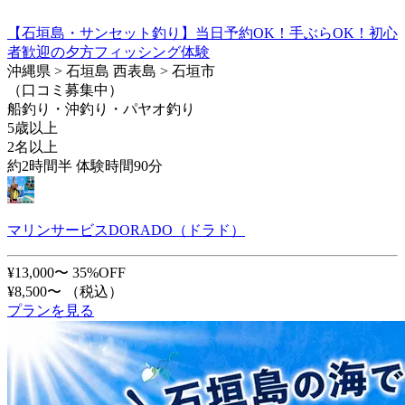
【石垣島・サンセット釣り】当日予約OK！手ぶらOK！初心
者歓迎の夕方フィッシング体験
沖縄県 > 石垣島 西表島 > 石垣市
（口コミ募集中）
船釣り・沖釣り・パヤオ釣り
5歳以上
2名以上
約2時間半 体験時間90分
マリンサービスDORADO（ドラド）
¥13,000〜
35%OFF
¥8,500〜
（税込）
プランを見る