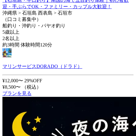
【石垣島・半日釣り】南国の海で五目釣り体験｜初心者歓
迎・手ぶらでOK・ファミリー・カップル大歓迎！
沖縄県 > 石垣島 西表島 > 石垣市
（口コミ募集中）
船釣り・沖釣り・パヤオ釣り
5歳以上
2名以上
約3時間 体験時間120分
マリンサービスDORADO（ドラド）
¥12,000〜
29%OFF
¥8,500〜
（税込）
プランを見る