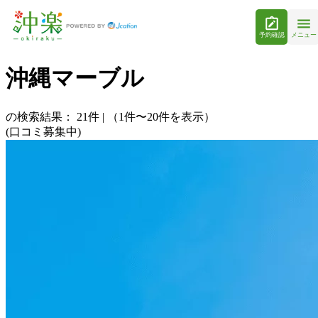
予約確認
メニュー
沖縄マーブル
の検索結果：
21
件
|
（1件〜20件を表示）
(口コミ募集中)