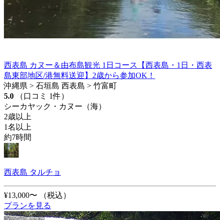
西表島 カヌー＆由布島観光 1日コース【西表島・1日・西表
島東部地区/港無料送迎】2歳から参加OK！
沖縄県 > 石垣島 西表島 > 竹富町
5.0
（口コミ 1件）
シーカヤック・カヌー（海）
2歳以上
1名以上
約7時間
西表島 タルチョ
¥13,000〜
（税込）
プランを見る