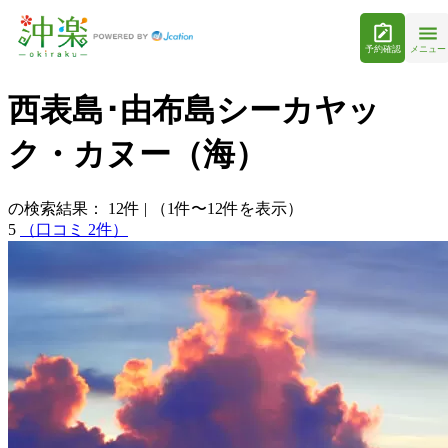
予約確認
メニュー
西表島･由布島シーカヤッ
ク・カヌー（海）
の検索結果：
12
件
|
（1件〜12件を表示）
5
（口コミ 2件）