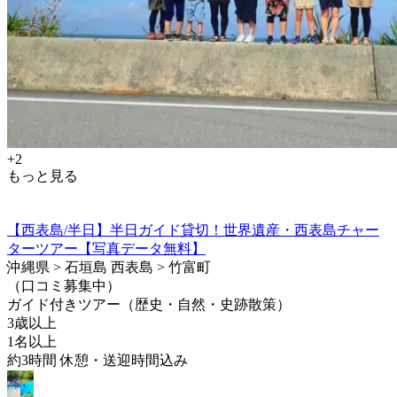
+2
もっと見る
【西表島/半日】半日ガイド貸切！世界遺産・西表島チャー
ターツアー【写真データ無料】
沖縄県 > 石垣島 西表島 > 竹富町
（口コミ募集中）
ガイド付きツアー（歴史・自然・史跡散策）
3歳以上
1名以上
約3時間 休憩・送迎時間込み