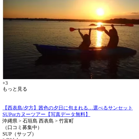
+3
もっと見る
【西表島/夕方】茜色の夕日に包まれる…選べるサンセット
SUPorカヌーツアー【写真データ無料】
沖縄県 > 石垣島 西表島 > 竹富町
（口コミ募集中）
SUP（サップ）