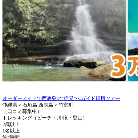
オーダーメイドで西表島の“絶景”へガイド貸切ツアー
沖縄県 > 石垣島 西表島 > 竹富町
（口コミ募集中）
トレッキング（ビーチ・川/滝・登山）
2歳以上
1名以上
約4時間