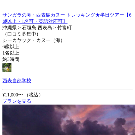
サンガラの滝・西表島カヌー トレッキング★半日ツアー【6
歳以上・1名可・英語対応可】
沖縄県 > 石垣島 西表島 > 竹富町
（口コミ募集中）
シーカヤック・カヌー（海）
6歳以上
1名以上
約3時間
西表自然学校
¥11,000〜
（税込）
プランを見る