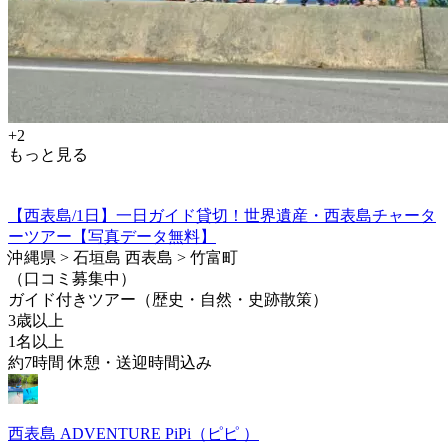
+2
もっと見る
【西表島/1日】一日ガイド貸切！世界遺産・西表島チャータ
ーツアー【写真データ無料】
沖縄県 > 石垣島 西表島 > 竹富町
（口コミ募集中）
ガイド付きツアー（歴史・自然・史跡散策）
3歳以上
1名以上
約7時間 休憩・送迎時間込み
西表島 ADVENTURE PiPi（ピピ ）