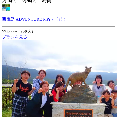
約2時間半 約2時間～3時間
西表島 ADVENTURE PiPi（ピピ ）
¥7,900〜
（税込）
プランを見る