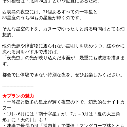
その秘密は「北緯24度」という位置にあるため。
西表島の夜空には、21個あるすべての一等星と
88星座のうち84もの星座が輝くのです。
そんな星空の下を、カヌーでゆったりと滑る時間はとても幻
想的。
他の光源や障害物に遮られない星明りを眺めつつ、緩やかに
流れる河をパドルで漕げば、
「夜光虫」の光が映り込んだ水面が、幾重にも波紋を描きま
す。
都会では体験できない特別な夜を、ぜひお楽しみください。
----------------------
★プランの魅力
・一等星と数多の星座が輝く夜空の下で、幻想的なナイトカ
ヌー
・1月～6月には「南十字星」が、7月～9月は「夏の大三角
形」に「天の川」も！
・沖縄で最長の河「浦内川」で開催！マングローブ林ととも