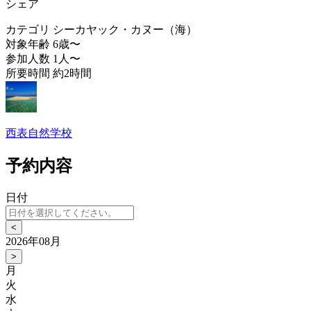
シェア
カテゴリ
シーカヤック・カヌー（海）
対象年齢
6歳〜
参加人数
1人〜
所要時間
約2時間
西表自然学校
予約内容
日付
<
2026年08月
>
月
火
水