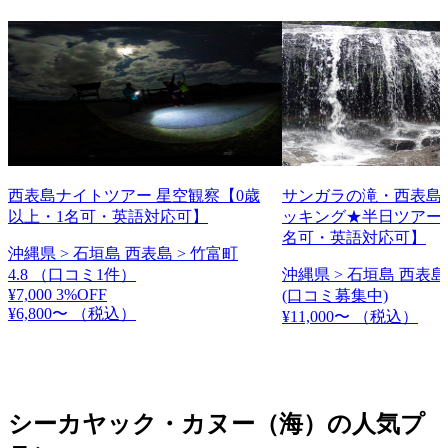
西表島ナイトツアー 星空観察【0歳
サンガラの滝・西表島
以上・1名可・英語対応可】
ッキング★半日ツアー【
名可・英語対応可】
沖縄県 > 石垣島 西表島 > 竹富町
4.8
（口コミ1件）
沖縄県 > 石垣島 西表島
¥7,000
3%OFF
(口コミ募集中)
¥6,800〜
（税込）
¥11,000〜
（税込）
シーカヤック・カヌー（海）の人気プ