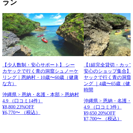
ラン
【少人数制・安心サポート】 シー
【1組完全貸切・カップ
カヤックで行く青の洞窟シュノーケ
安心のショップ集合】
リング｜恩納村・10歳〜60歳（健康
ヤックで行く青の洞窟
な方）
ング ｜4歳〜65歳（健
時間
沖縄県 > 恩納・名護・本部 > 恩納村
4.9
（口コミ14件）
沖縄県 > 恩納・名護・
¥8,800
23%OFF
4.9
（口コミ3件）
¥6,770〜
（税込）
¥9,650
20%OFF
¥7,700〜
（税込）