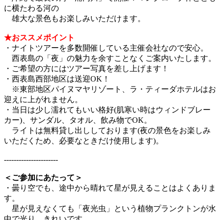
に横たわる河の
雄大な景色もお楽しみいただけます。
★おススメポイント
・ナイトツアーを多数開催している主催会社なので安心。
西表島の「夜」の魅力を余すことなくご案内いたします。
・ご希望の方にはツアー写真を差し上げます！
・西表島西部地区は送迎OK！
※東部地区パイヌマヤリゾート、ラ・ティーダホテルはお
迎えに上がれません。
・当日は少し濡れてもいい格好(肌寒い時はウィンドブレー
カー)、サンダル、タオル、飲み物でOK。
ライトは無料貸し出ししております(夜の景色をお楽しみ
いただくため、必要なときだけ使用します)。
----------------------
＜ご参加にあたって＞
・曇り空でも、途中から晴れて星が見えることはよくありま
す。
星が見えなくても「夜光虫」という植物プランクトンが水
中で光り、きれいです。