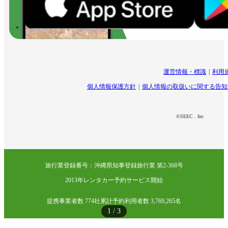
運営情報・標識
利用
個人情報保護方針
個人情報の取扱いに関する告知
©SEEC . Inc
旅行業登録番号：沖縄県知事登録旅行業 第2-368号
2013年レンタカー予約サービス開始
提携事業者数 774社
累計予約利用者数 3,769,265名
1
/
3