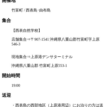
開催地
竹富町 / 西表島･由布島
集合
【西表自然学校】
店舗集合⇒〒907-1541 沖縄県八重山郡竹富町字上原
546-3
現地集合⇒上原港デンサターミナル
沖縄県八重山郡 竹富町上原553-1
開始時間
19:00
送迎
・西表島の西部地区（上原港周辺）にお泊りの方は送