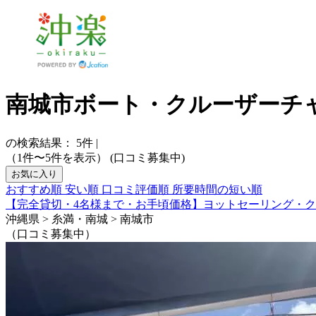
南城市ボート・クルーザーチ
の検索結果：
5
件
|
（1件〜5件を表示）
(口コミ募集中)
お気に入り
おすすめ順
安い順
口コミ評価順
所要時間の短い順
【完全貸切・4名様まで・お手頃価格】ヨットセーリング・
沖縄県 > 糸満・南城 > 南城市
（口コミ募集中）