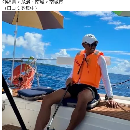
沖縄県 > 糸満・南城 > 南城市
（口コミ募集中）