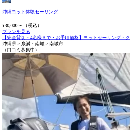
沖縄ヨット体験セーリング
¥30,000〜
（税込）
プランを見る
【完全貸切・4名様まで・お手頃価格】ヨットセーリング・
沖縄県 > 糸満・南城 > 南城市
（口コミ募集中）