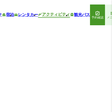
アクティビティ
ク
宿泊
レンタカー
観光バス
予約確認
メ