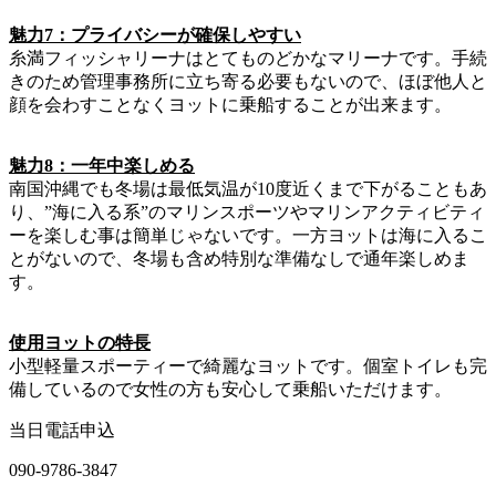
魅力7：プライバシーが確保しやすい
糸満フィッシャリーナはとてものどかなマリーナです。手続
きのため管理事務所に立ち寄る必要もないので、ほぼ他人と
顔を会わすことなくヨットに乗船することが出来ます。
魅力8：一年中楽しめる
南国沖縄でも冬場は最低気温が10度近くまで下がることもあ
り、”海に入る系”のマリンスポーツやマリンアクティビティ
ーを楽しむ事は簡単じゃないです。一方ヨットは海に入るこ
とがないので、冬場も含め特別な準備なしで通年楽しめま
す。
使用ヨットの特長
小型軽量スポーティーで綺麗なヨットです。個室トイレも完
備しているので女性の方も安心して乗船いただけます。
当日電話申込
090-9786-3847