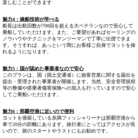
楽しむことができます
魅力4：操船技術が学べる
船長は出航回数が700回を超える大ベテランなので安心して
乗船していただけます。また、ご要望があればセーリングの
ノウハウやテクニックをマンツーマンで丁寧に伝授できま
す。そうすれば、あっという間にお客様ご自身でヨットを操
れるようになります。
魅力5：国が認めた事業者なので安心
このプランは、国（国土交通省）に旅客営業に関する届出を
提出・受理された事業者が開催します。当然、安全管理規程
等の整備や搭乗者傷害保険への加入も行っていますので安心
してご乗船いただけます。
魅力6：那覇空港に近いので便利
ヨットを係留している糸満フィッシャリーナは那覇空港から
車で20分の距離にあります。旅行者にとってはアクセスが良
いので、旅のスタートやラストにもお勧めです。