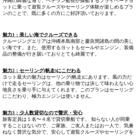
沖縄の綺麗な海で、ベテラン船長が操船するプライベートヨ
ットに乗って遊覧クルーズやセーリング体験が楽しめるプラ
ンのことで、既に多くの方にご好評頂いております。
魅力1：美しい海でクルーズできる
クルージングエリアは沖縄本島南部と慶良間諸島の間の美し
い海です。また、使用するヨットもセールやエンジン、装備
品の整備が行き届いておりとても綺麗です。
魅力2：セーリング(帆走)にこだわる
ヨット最大の魅力はセーリング(帆走)にあります。風の力だ
けで走るセーリングは、他の乗り物では決して味わえない心
地良さを乗り手に与えてくれます。このプランはセーリング
にこだわり、極力エンジンは使いません。
魅力3：少人数貸切なので贅沢・安心
旅客定員は１名〜４名で貸切乗船です。 知らない人が同乗
することはないので、ご家族、ご友人またはお一人で、気兼
ねなく贅沢な気分で、安心して遊覧クルーズやセーリングを