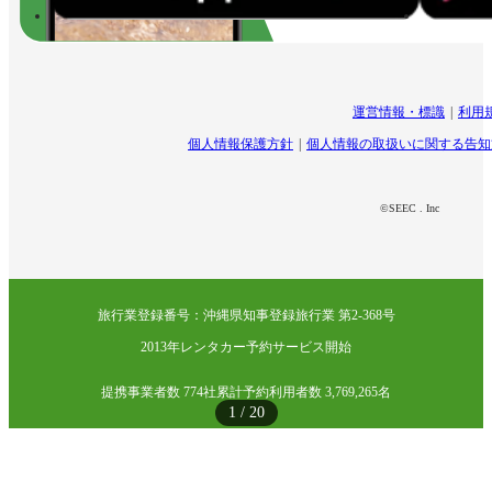
運営情報・標識
利用
個人情報保護方針
個人情報の取扱いに関する告知
©SEEC . Inc
旅行業登録番号：沖縄県知事登録旅行業 第2-368号
2013年レンタカー予約サービス開始
提携事業者数 774社
累計予約利用者数 3,769,265名
1
/
20