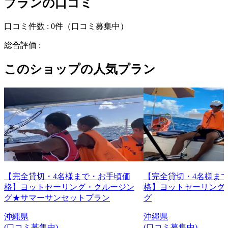
プランの口コミ
口コミ件数 :
0件
（口コミ募集中）
総合評価 :
このショップの人気プラン
【完全貸切・4名様まで・お手頃価
【完全貸切・4名様ま
格】ヨットセーリング・クルージン
格】ヨットセーリング
グ★サマーサンセットプラン
グ
沖縄県
沖縄県
(口コミ募集中)
(口コミ募集中)