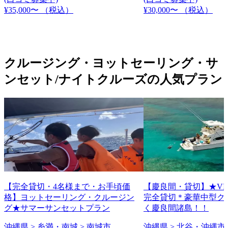
¥35,000〜
（税込）
¥30,000〜
（税込）
クルージング・ヨットセーリング・サ
ンセット/ナイトクルーズの人気プラン
【完全貸切・4名様まで・お手頃価
【慶良間・貸切】★VI
格】ヨットセーリング・クルージン
完全貸切＊豪華中型ク
グ★サマーサンセットプラン
く慶良間諸島！！
沖縄県 > 糸満・南城 > 南城市
沖縄県 > 北谷・沖縄市 