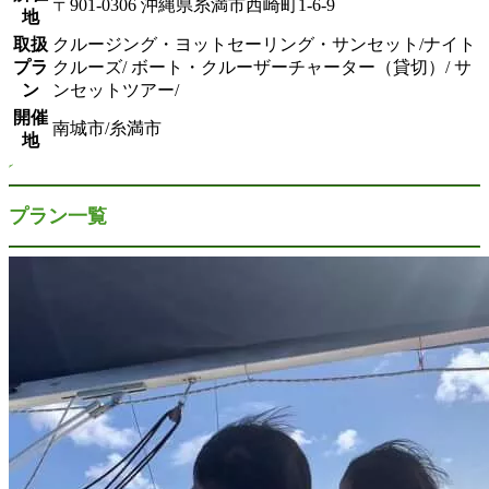
〒901-0306 沖縄県糸満市西崎町1-6-9
地
取扱
クルージング・ヨットセーリング・サンセット/ナイト
プラ
クルーズ/ ボート・クルーザーチャーター（貸切）/ サ
ン
ンセットツアー/
開催
南城市/糸満市
地
プラン一覧