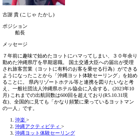
古謝 貴 (こじゃ たかし)
ポジション
船長
メッセージ
７年前に趣味で始めたヨットにハマってしまい、３０年余り
勤めた沖縄県庁を早期退職。 国土交通大臣への届出が受理
され旅客営業（ヨットに有料のお客を乗せる行為）ができる
ようになったことから「沖縄ヨット体験セーリング」を始め
ることに。 県内リゾートホテル等と連携を図りたいなと考
え、一般社団法人沖縄県ホテル協会に入会する。(2023年10
月) これまでの出航回数は600回を超えており(R5.10.31現
在)、全国的に見ても「かなり頻繁に乗っているヨットマン
の一人」です。
沖楽
>
沖縄アクティビティ
>
沖縄ヨット体験セーリング