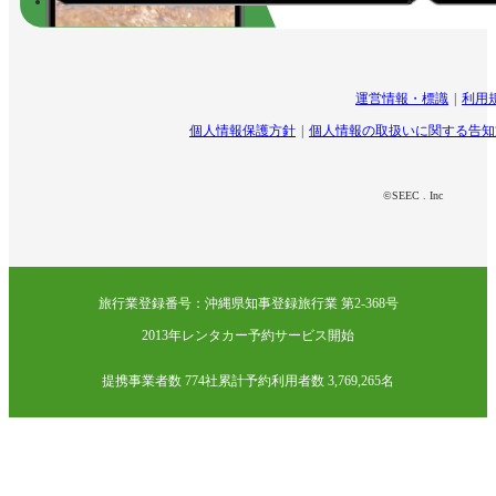
運営情報・標識
利用
個人情報保護方針
個人情報の取扱いに関する告知
©SEEC . Inc
旅行業登録番号：沖縄県知事登録旅行業 第2-368号
2013年レンタカー予約サービス開始
提携事業者数 774社
累計予約利用者数 3,769,265名