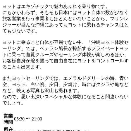
ヨットはエキゾチックで魅力あふれる乗り物です。
にもかかわらず、そもそも日本にはヨット自体の数が少なく
旅客営業を行う事業者もほとんどいないことから、マリンレ
ジャーが盛んな沖縄にあってもヨットに乗れるチャンスはと
ても少ないです。
ヨットに乗ること自体が容易でない中、「沖縄ヨット体験セ
ーリング」では、ベテラン船長が操船するプライベートヨッ
トに乗って遊覧クルーズやセーリング体験が楽しめるほか、
お客様自身が舵を握って自由自在にヨットをコントロールす
ることも出来ます。
またヨットセーリングでは、エメラルドグリーンの海、青い
空、ヨット、白い帆、夕日、夕焼け、時にはクジラや亀など
など、映える写真も沢山も撮れます。
なので、思い出深いスペシャルな体験になること間違いない
でしょう。
営業
05:30 〜 21:00
時間
所在