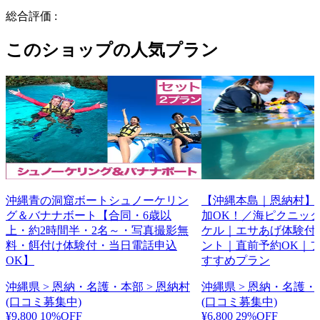
総合評価 :
このショップの人気プラン
沖縄青の洞窟ボートシュノーケリン
【沖縄本島｜恩納村】
グ＆バナナボート【合同・6歳以
加OK！／海ピクニッ
上・約2時間半・2名～・写真撮影無
ケル｜エサあげ体験付
料・餌付け体験付・当日電話申込
ント｜直前予約OK｜
OK】
すすめプラン
沖縄県 > 恩納・名護・本部 > 恩納村
沖縄県 > 恩納・名護・
(口コミ募集中)
(口コミ募集中)
¥9,800
10%OFF
¥6,800
29%OFF