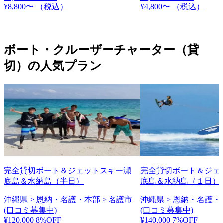
¥8,800〜
（税込）
¥4,800〜
（税込）
ボート・クルーザーチャーター（貸
切）の人気プラン
完全貸切ボート＆ジェットスキー瀬
完全貸切ボート＆ジェ
底島＆水納島（半日）
底島＆水納島（１日）
沖縄県 > 恩納・名護・本部 > 名護市
沖縄県 > 恩納・名護・
(口コミ募集中)
(口コミ募集中)
¥120,000
8%OFF
¥140,000
7%OFF