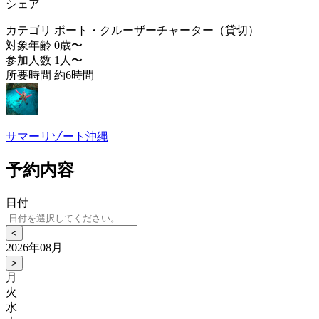
シェア
カテゴリ
ボート・クルーザーチャーター（貸切）
対象年齢
0歳〜
参加人数
1人〜
所要時間
約6時間
サマーリゾート沖縄
予約内容
日付
<
2026年08月
>
月
火
水