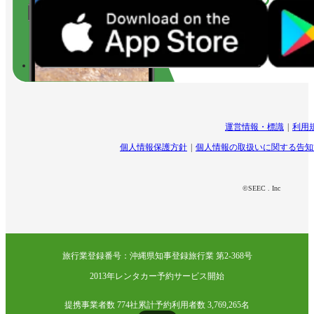
運営情報・標識
利用
個人情報保護方針
個人情報の取扱いに関する告知
©SEEC . Inc
旅行業登録番号：沖縄県知事登録旅行業 第2-368号
2013年レンタカー予約サービス開始
提携事業者数 774社
累計予約利用者数 3,769,265名