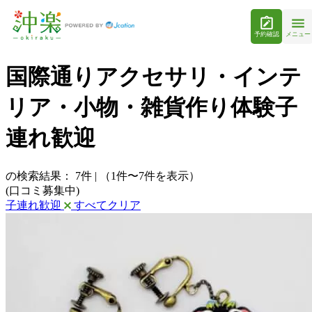
予約確認
メニュー
国際通りアクセサリ・インテ
リア・小物・雑貨作り体験子
連れ歓迎
の検索結果：
7
件
|
（1件〜7件を表示）
(口コミ募集中)
子連れ歓迎
すべてクリア