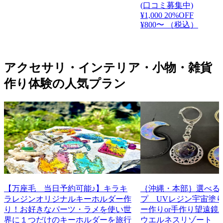
(口コミ募集中)
¥1,000
20%OFF
¥800〜
（税込）
アクセサリ・インテリア・小物・雑貨
作り体験の人気プラン
【万座毛 当日予約可能♪】キラキ
｛沖縄・本部｝選べる
ラレジンオリジナルキーホルダー作
プ UVレジン宇宙塗
り！お好きなパーツ・ラメを使い世
ー作りor手作り望遠鏡 
界に１つだけのキーホルダーを旅行
ウエルネスリゾート