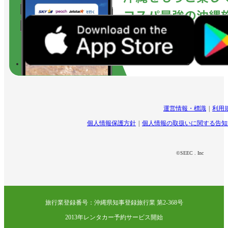
運営情報・標識
利用
個人情報保護方針
個人情報の取扱いに関する告知
©SEEC . Inc
旅行業登録番号：沖縄県知事登録旅行業 第2-368号
2013年レンタカー予約サービス開始