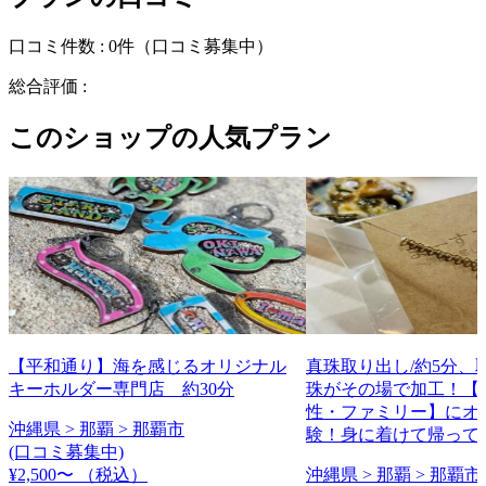
口コミ件数 :
0件
（口コミ募集中）
総合評価 :
このショップの人気プラン
【平和通り】海を感じるオリジナル
真珠取り出し/約5分、
キーホルダー専門店 約30分
珠がその場で加工！【
性・ファミリー】にオ
沖縄県 > 那覇 > 那覇市
験！身に着けて帰って
(口コミ募集中)
¥2,500〜
（税込）
沖縄県 > 那覇 > 那覇市