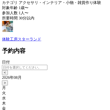
カテゴリ
アクセサリ・インテリア・小物・雑貨作り体験
対象年齢
1歳〜
参加人数
1人〜
所要時間
30分以内
体験工房スターランド
予約内容
日付
<
2026年08月
>
月
火
水
木
金