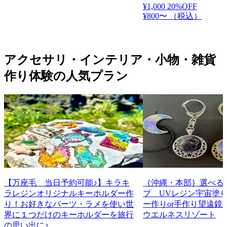
¥1,000
20%OFF
¥800〜
（税込）
アクセサリ・インテリア・小物・雑貨
作り体験の人気プラン
【万座毛 当日予約可能♪】キラキ
｛沖縄・本部｝選べる
ラレジンオリジナルキーホルダー作
プ UVレジン宇宙塗
り！お好きなパーツ・ラメを使い世
ー作りor手作り望遠鏡 
界に１つだけのキーホルダーを旅行
ウエルネスリゾート
の思い出に♪