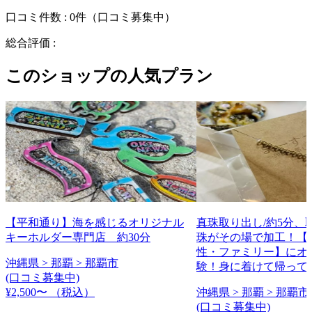
口コミ件数 :
0件
（口コミ募集中）
総合評価 :
このショップの人気プラン
【平和通り】海を感じるオリジナル
真珠取り出し/約5分、
キーホルダー専門店 約30分
珠がその場で加工！【
性・ファミリー】にオ
沖縄県 > 那覇 > 那覇市
験！身に着けて帰って
(口コミ募集中)
¥2,500〜
（税込）
沖縄県 > 那覇 > 那覇市
(口コミ募集中)