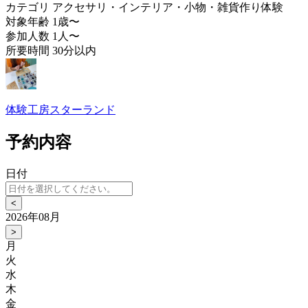
カテゴリ
アクセサリ・インテリア・小物・雑貨作り体験
対象年齢
1歳〜
参加人数
1人〜
所要時間
30分以内
体験工房スターランド
予約内容
日付
<
2026年08月
>
月
火
水
木
金