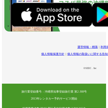
運営情報・標識
利用
個人情報保護方針
個人情報の取扱いに関する告知
©SEEC . Inc
旅行業登録番号：沖縄県知事登録旅行業 第2-368号
2013年レンタカー予約サービス開始