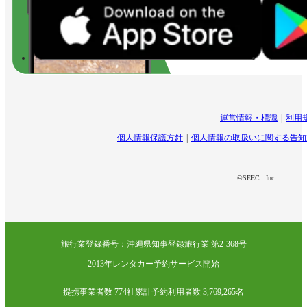
運営情報・標識
利用
個人情報保護方針
個人情報の取扱いに関する告知
©SEEC . Inc
旅行業登録番号：沖縄県知事登録旅行業 第2-368号
2013年レンタカー予約サービス開始
提携事業者数 774社
累計予約利用者数 3,769,265名