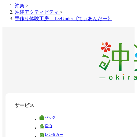
沖楽
>
沖縄アクティビティ
>
手作り体験工房 TeeUnder《てぃあんだー》
サービス
パック
宿泊
レンタカー