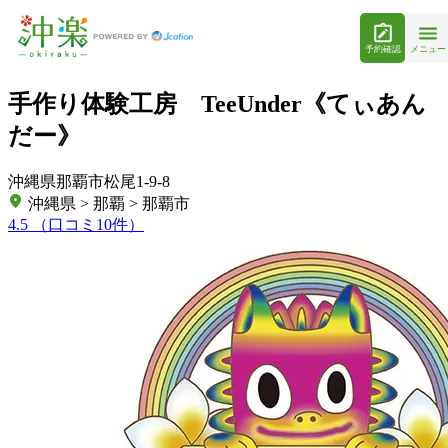
予約確認
メニュー
手作り体験工房 TeeUnder《てぃあん
だー》
沖縄県那覇市松尾1-9-8
沖縄県 > 那覇 > 那覇市
4.5
（口コミ10件）