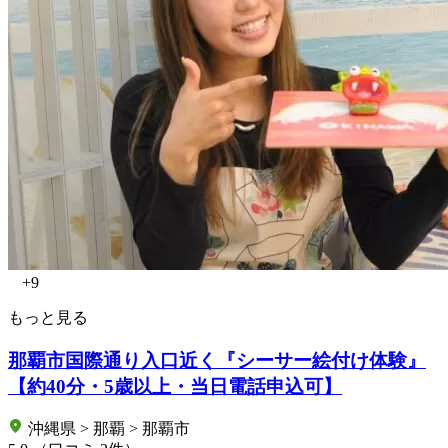
+9
もっと見る
那覇市国際通り入口近く『シーサー絵付け体験』
【約40分・5歳以上・当日電話申込可】
沖縄県 > 那覇 > 那覇市