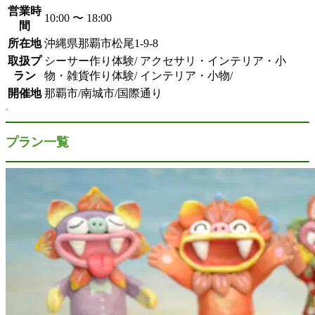
営業時
10:00 〜 18:00
間
所在地
沖縄県那覇市松尾1-9-8
取扱プ
シーサー作り体験/ アクセサリ・インテリア・小
ラン
物・雑貨作り体験/ インテリア・小物/
開催地
那覇市/南城市/国際通り
プラン一覧