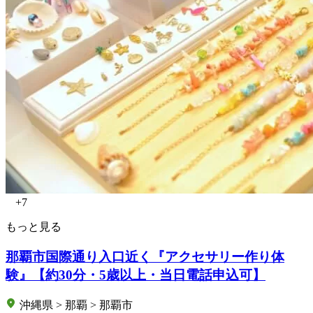
+7
もっと見る
那覇市国際通り入口近く『アクセサリー作り体
験』【約30分・5歳以上・当日電話申込可】
沖縄県 > 那覇 > 那覇市