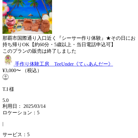
那覇市国際通り入口近く『シーサー作り体験』★その日にお
持ち帰りOK【約60分・5歳以上・当日電話申込可】
このプランの販売は終了しました
手作り体験工房 TeeUnder《てぃあんだー》
¥3,000〜
（税込）
T.I 様
5.0
利用日： 2025/03/14
ロケーション：5
|
サービス：5