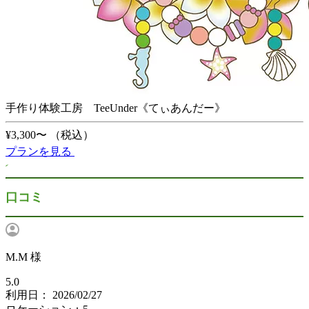
手作り体験工房 TeeUnder《てぃあんだー》
¥3,300〜
（税込）
プランを見る
口コミ
M.M 様
5.0
利用日： 2026/02/27