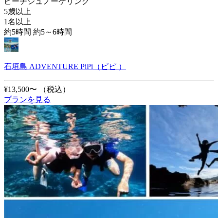
ビーチシュノーケリング
5歳以上
1名以上
約5時間 約5～6時間
石垣島 ADVENTURE PiPi（ピピ ）
¥13,500〜
（税込）
プランを見る