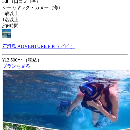
5.0
（口コミ 1件）
シーカヤック・カヌー（海）
5歳以上
1名以上
約6時間
石垣島 ADVENTURE PiPi（ピピ ）
¥13,500〜
（税込）
プランを見る