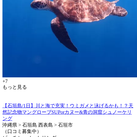
+7
もっと見る
【石垣島/1日】川と海で充実！ウミガメと泳げるかも！？天
然記念物マングローブSUPorカヌー&青の洞窟シュノーケリ
ング
沖縄県 > 石垣島 西表島 > 石垣市
（口コミ募集中）