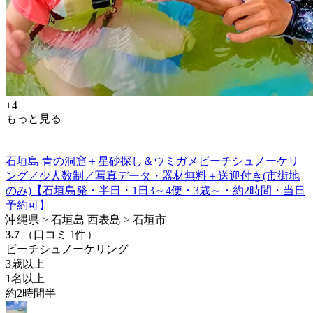
+4
もっと見る
石垣島 青の洞窟＋星砂探し＆ウミガメビーチシュノーケリ
ング／少人数制／写真データ・器材無料＋送迎付き(市街地
のみ)【石垣島発・半日・1日3～4便・3歳～・約2時間・当日
予約可】
沖縄県 > 石垣島 西表島 > 石垣市
3.7
（口コミ 1件）
ビーチシュノーケリング
3歳以上
1名以上
約2時間半