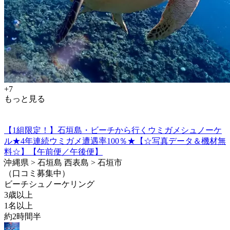
+7
もっと見る
【1組限定！】石垣島・ビーチから行くウミガメシュノーケ
ル★4年連続ウミガメ遭遇率100％★【☆写真データ＆機材無
料☆】【午前便／午後便】
沖縄県 > 石垣島 西表島 > 石垣市
（口コミ募集中）
ビーチシュノーケリング
3歳以上
1名以上
約2時間半