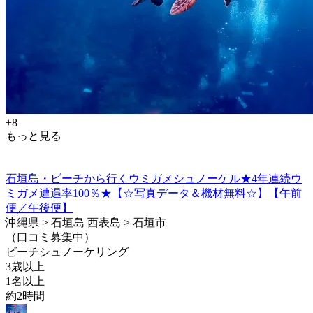
+8
もっと見る
石垣島・ビーチから行くウミガメシュノーケル★4年連続ウ
ミガメ遭遇率100％★【☆写真データ＆機材無料☆】【午前
便／午後便】
沖縄県 > 石垣島 西表島 > 石垣市
（口コミ募集中）
ビーチシュノーケリング
3歳以上
1名以上
約2時間