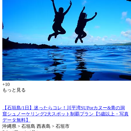
+10
もっと見る
【石垣島/1日】迷ったらコレ！川平湾SUPorカヌー&青の洞
窟シュノーケリング2大スポット制覇プラン【5歳以上・写真
データ無料】
沖縄県 > 石垣島 西表島 > 石垣市