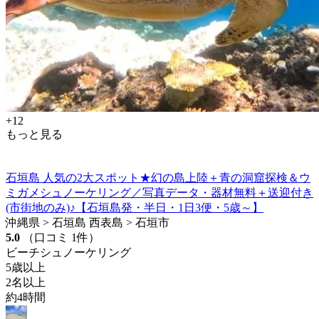
+12
もっと見る
石垣島 人気の2大スポット★幻の島上陸＋青の洞窟探検＆ウ
ミガメシュノーケリング／写真データ・器材無料＋送迎付き
(市街地のみ)♪【石垣島発・半日・1日3便・5歳～】
沖縄県 > 石垣島 西表島 > 石垣市
5.0
（口コミ 1件）
ビーチシュノーケリング
5歳以上
2名以上
約4時間