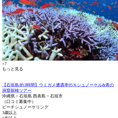
+7
もっと見る
【石垣島/約3時間】ウミガメ遭遇率95％シュノーケル&青の
洞窟探検ツアー
沖縄県 > 石垣島 西表島 > 石垣市
（口コミ募集中）
ビーチシュノーケリング
3歳以上