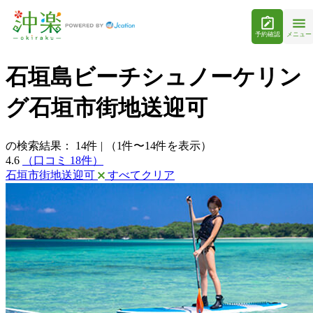
予約確認
メニュー
石垣島ビーチシュノーケリン
グ石垣市街地送迎可
の検索結果：
14
件
|
（1件〜14件を表示）
4.6
（口コミ 18件）
石垣市街地送迎可
すべてクリア