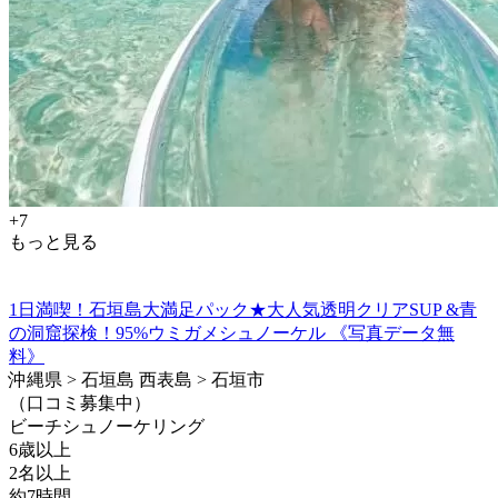
+7
もっと見る
1日満喫！石垣島大満足パック★大人気透明クリアSUP &青
の洞窟探検！95%ウミガメシュノーケル 《写真データ無
料》
沖縄県 > 石垣島 西表島 > 石垣市
（口コミ募集中）
ビーチシュノーケリング
6歳以上
2名以上
約7時間