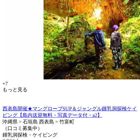
+7
もっと見る
西表島開催★マングローブSUP＆ジャングル鍾乳洞探検ケイ
ビング【島内送迎無料・写真データ付・a2】
沖縄県 > 石垣島 西表島 > 竹富町
（口コミ募集中）
鍾乳洞探検・ケイビング