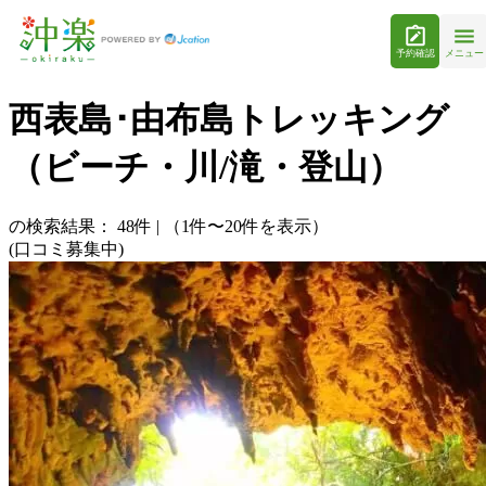
予約確認
メニュー
西表島･由布島トレッキング
（ビーチ・川/滝・登山）
の検索結果：
48
件
|
（1件〜20件を表示）
(口コミ募集中)