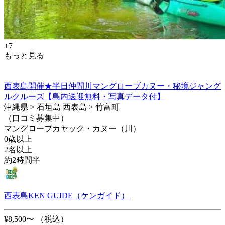
+7
もっと見る
西表島開催★半日仲間川マングローブカヌー・秘境ジャング
ルクルーズ【島内送迎無料・写真データ付】
沖縄県 > 石垣島 西表島 > 竹富町
（口コミ募集中）
マングローブカヤック・カヌー（川）
0歳以上
2名以上
約2時間半
西表島KEN GUIDE（ケンガイド）
¥8,500〜
（税込）