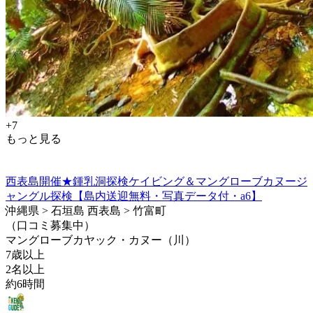
+7
もっと見る
西表島開催★鍾乳洞探検ケイビング＆マングローブカヌージ
ャングル探検【島内送迎無料・写真データ付・a6】
沖縄県 > 石垣島 西表島 > 竹富町
（口コミ募集中）
マングローブカヤック・カヌー（川）
7歳以上
2名以上
約6時間