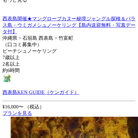
西表島開催★マングローブカヌー秘境ジャングル探検＆バラ
ス島・ウミガメシュノーケリング【島内送迎無料・写真デー
タ付】
沖縄県 > 石垣島 西表島 > 竹富町
（口コミ募集中）
ビーチシュノーケリング
7歳以上
2名以上
約6時間
西表島KEN GUIDE（ケンガイド）
¥16,000〜
（税込）
プランを見る