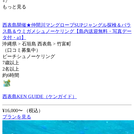
+7
もっと見る
西表島開催★仲間川マングローブSUPジャングル探検＆バラ
ス島＆ウミガメシュノーケリング【島内送迎無料・写真デー
タ付・a1】
沖縄県 > 石垣島 西表島 > 竹富町
（口コミ募集中）
ビーチシュノーケリング
7歳以上
2名以上
約6時間
西表島KEN GUIDE（ケンガイド）
¥16,000〜
（税込）
プランを見る