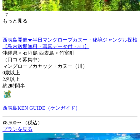
+7
もっと見る
西表島開催★半日マングローブカヌー・秘境ジャングル探検
【島内送迎無料・写真データ付・a11】
沖縄県 > 石垣島 西表島 > 竹富町
（口コミ募集中）
マングローブカヤック・カヌー（川）
0歳以上
2名以上
約2時間半
西表島KEN GUIDE（ケンガイド）
¥8,500〜
（税込）
プランを見る