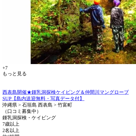
+7
もっと見る
西表島開催★鍾乳洞探検ケイビング＆仲間川マングローブ
SUP【島内送迎無料・写真データ付】
沖縄県 > 石垣島 西表島 > 竹富町
（口コミ募集中）
鍾乳洞探検・ケイビング
7歳以上
2名以上