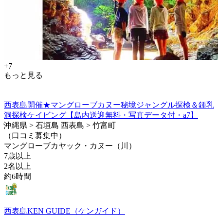
+7
もっと見る
西表島開催★マングローブカヌー秘境ジャングル探検＆鍾乳
洞探検ケイビング【島内送迎無料・写真データ付・a7】
沖縄県 > 石垣島 西表島 > 竹富町
（口コミ募集中）
マングローブカヤック・カヌー（川）
7歳以上
2名以上
約6時間
西表島KEN GUIDE（ケンガイド）