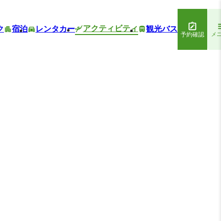
アクティビティ
ク
宿泊
レンタカー
観光バス
予約確認
メ