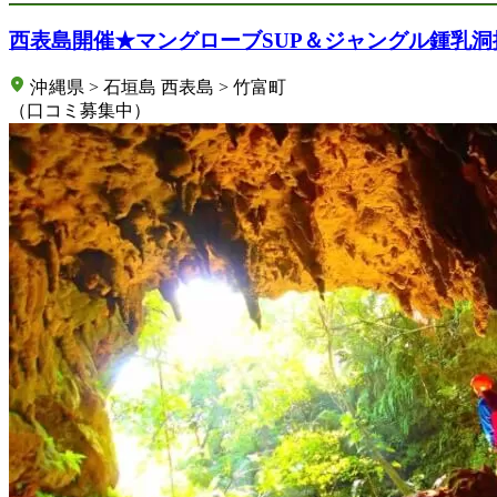
西表島開催★マングローブSUP＆ジャングル鍾乳洞
沖縄県 > 石垣島 西表島 > 竹富町
（口コミ募集中）