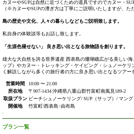
カヌーやSUPは自然に近づくための道具ですのでカヌー・S
（※カヌーやSUPの漕ぎ方は丁寧にご説明いたしますが、た
島の歴史や文化、人々の暮らしなどもご説明致します。
私自身の体験談等もお話し致します。
​「生涯色褪せない」 良き思い出となる旅物語を創ります。
雄大な大自然を誇る世界遺産 西表島の珊瑚礁広がる美しい海
ップ）やカヌー・トレッキング・ケイビング・シュノーケリ
く解説しながら多くの旅行者の方に良き思い出となるツアー
営業時間
10:00 〜 21:00
所在地
〒907-1434 沖縄県八重山郡竹富町南風見189-2
取扱プラン
ビーチシュノーケリング/ SUP（サップ）/ マン
開催地
竹富町/西表島･由布島
プラン一覧