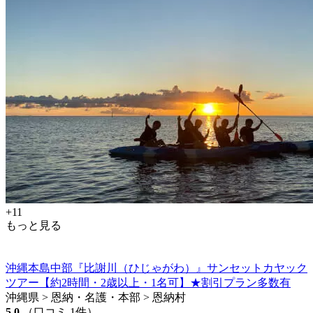
+11
もっと見る
沖縄本島中部『比謝川（ひじゃがわ）』サンセットカヤック
ツアー【約2時間・2歳以上・1名可】★割引プラン多数有
沖縄県 > 恩納・名護・本部 > 恩納村
5.0
（口コミ 1件）