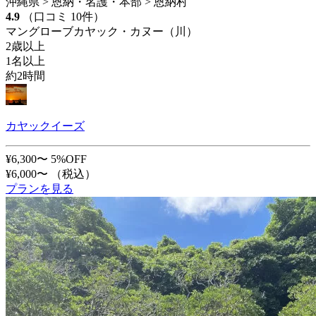
沖縄県 > 恩納・名護・本部 > 恩納村
4.9
（口コミ 10件）
マングローブカヤック・カヌー（川）
2歳以上
1名以上
約2時間
カヤックイーズ
¥6,300〜
5%OFF
¥6,000〜
（税込）
プランを見る