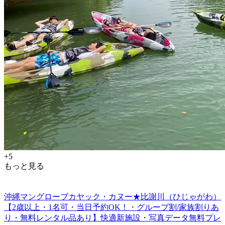
+5
もっと見る
沖縄マングローブカヤック・カヌー★比謝川（ひじゃがわ）
【2歳以上・1名可・当日予約OK！・グループ割/家族割りあ
り・無料レンタル品あり】快適新施設・写真データ無料プレ