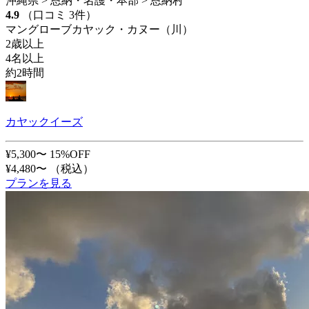
沖縄県 > 恩納・名護・本部 > 恩納村
4.9
（口コミ 3件）
マングローブカヤック・カヌー（川）
2歳以上
4名以上
約2時間
カヤックイーズ
¥5,300〜
15%OFF
¥4,480〜
（税込）
プランを見る