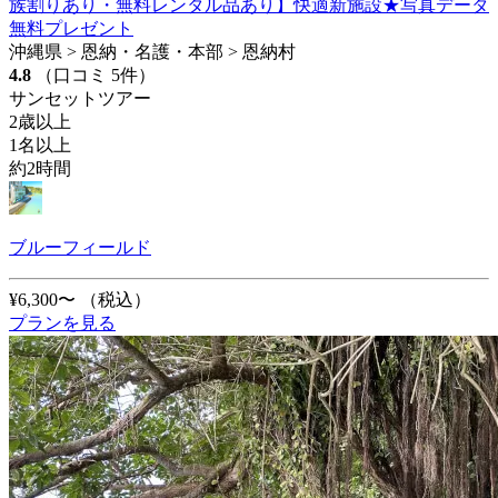
族割りあり・無料レンタル品あり】快適新施設★写真データ
無料プレゼント
沖縄県 > 恩納・名護・本部 > 恩納村
4.8
（口コミ 5件）
サンセットツアー
2歳以上
1名以上
約2時間
ブルーフィールド
¥6,300〜
（税込）
プランを見る