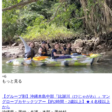
+6
もっと見る
【グループ割】沖縄本島中部『比謝川（ひじゃがわ）』マン
グローブカヤックツアー【約2時間・2歳以上】★４名様以上
から