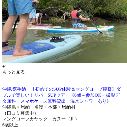
+1
もっと見る
沖縄/嘉手納 【初めてのSUP体験＆マングローブ観察】ダ
ブルで楽しい！リバーSUPツアー《6歳～参加OK・撮影デー
タ無料・スマホケース無料貸出・温水シャワーあり》
沖縄県 > 恩納・名護・本部 > 恩納村
（口コミ募集中）
マングローブカヤック・カヌー（川）
6歳以上