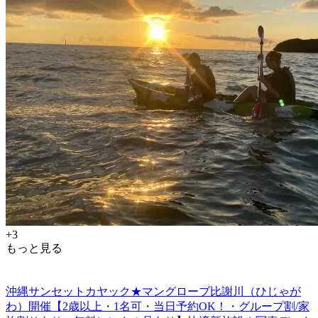
+3
もっと見る
沖縄サンセットカヤック★マングローブ比謝川（ひじゃが
わ）開催【2歳以上・1名可・当日予約OK！・グループ割/家