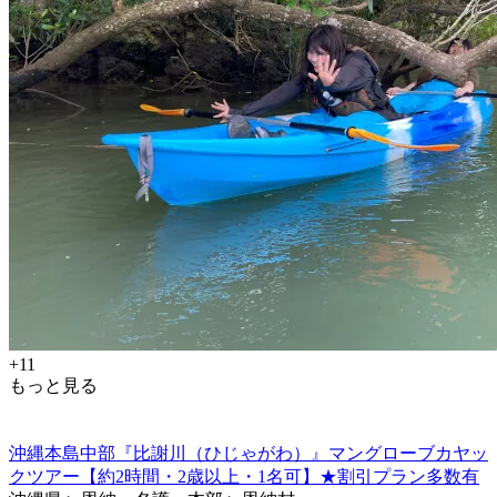
+11
もっと見る
沖縄本島中部『比謝川（ひじゃがわ）』マングローブカヤッ
クツアー【約2時間・2歳以上・1名可】★割引プラン多数有