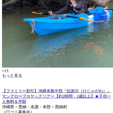
+13
もっと見る
【ファミリー割引】沖縄本島中部『比謝川（ひじゃがわ）』
マングローブカヤックツアー【約2時間・2歳以上】★子供一
人無料＆半額
沖縄県 > 恩納・名護・本部 > 恩納村
（口コミ募集中）