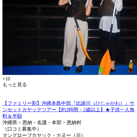
+10
もっと見る
【ファミリー割】沖縄本島中部『比謝川（ひじゃがわ）』サ
ンセットカヤックツアー【約2時間・2歳以上】★子供一人無
料＆半額
沖縄県 > 恩納・名護・本部 > 恩納村
（口コミ募集中）
マングローブカヤック・カヌー（川）