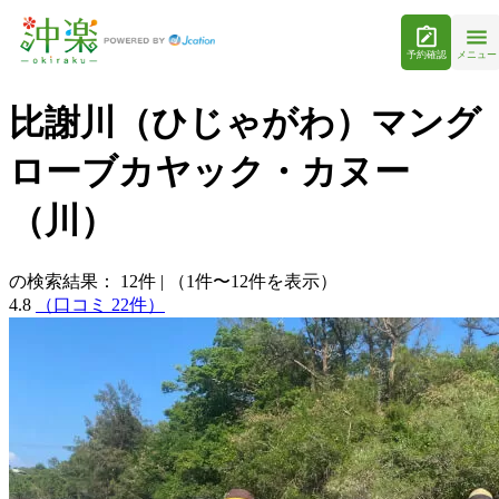
予約確認
メニュー
比謝川（ひじゃがわ）マング
ローブカヤック・カヌー
（川）
の検索結果：
12
件
|
（1件〜12件を表示）
4.8
（口コミ 22件）