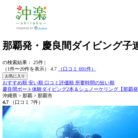
那覇発・慶良間ダイビング子
の検索結果：
25
件
|
（1件〜20件を表示）
4.7
（口コミ 691件）
お気に入り
おすすめ順
安い順
口コミ評価順
所要時間の短い順
慶良間ボート体験ダイビング2本＆シュノーケリング【那覇
沖縄県 > 那覇 > 那覇市
4.7
（口コミ 7件）