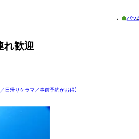
パッ
連れ歓迎
発／日帰りケラマ／事前予約がお得】