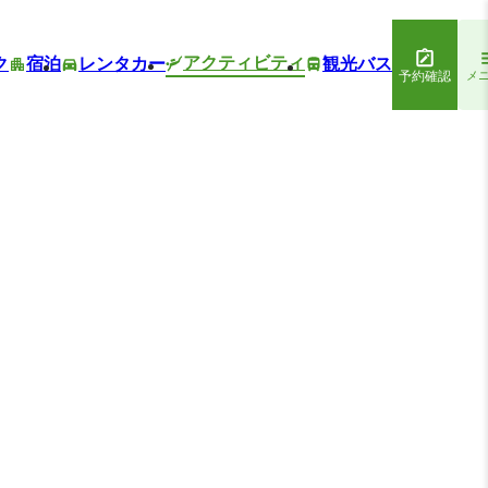
アクティビティ
ク
宿泊
レンタカー
観光バス
予約確認
メ