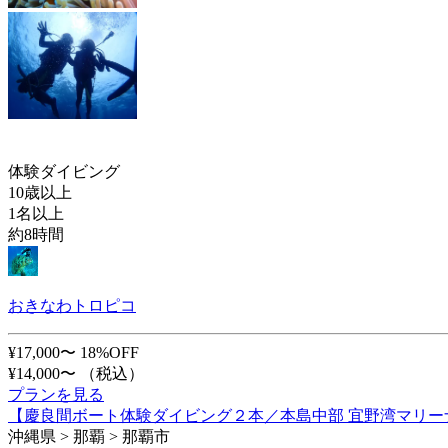
体験ダイビング
10歳以上
1名以上
約8時間
おきなわトロピコ
¥17,000〜
18%OFF
¥14,000〜
（税込）
プランを見る
【慶良間ボート体験ダイビング２本／本島中部 宜野湾マリー
沖縄県 > 那覇 > 那覇市