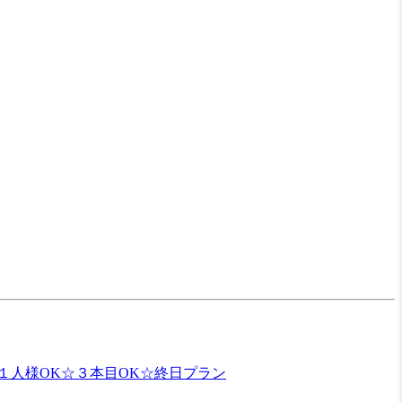
１人様OK☆３本目OK☆終日プラン