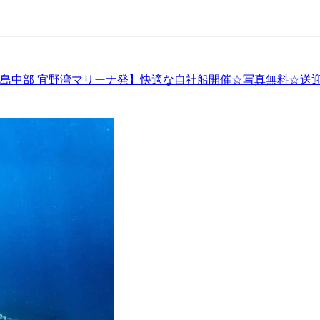
島中部 宜野湾マリーナ発】快適な自社船開催☆写真無料☆送迎