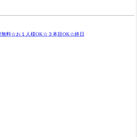
無料☆お１人様OK☆３本目OK☆終日