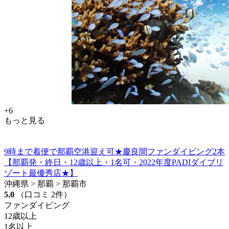
+6
もっと見る
9時まで着便で那覇空港迎え可★慶良間ファンダイビング2本
【那覇発・終日・12歳以上・1名可・2022年度PADIダイブリ
ゾート最優秀店★】
沖縄県 > 那覇 > 那覇市
5.0
（口コミ 2件）
ファンダイビング
12歳以上
1名以上