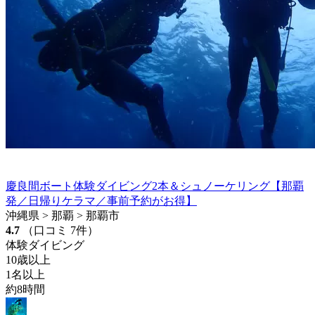
慶良間ボート体験ダイビング2本＆シュノーケリング【那覇
発／日帰りケラマ／事前予約がお得】
沖縄県 > 那覇 > 那覇市
4.7
（口コミ 7件）
体験ダイビング
10歳以上
1名以上
約8時間