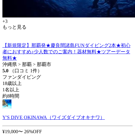
+3
もっと見る
【新規限定】那覇発★慶良間諸島FUNダイビング2本★初心
者におすすめ♪少人数でのご案内！器材無料★ツアーデータ
無料★
沖縄県 > 那覇 > 那覇市
5.0
（口コミ 1件）
ファンダイビング
18歳以上
1名以上
約8時間
Y'S DIVE OKINAWA（ワイズダイブオキナワ）
¥19,000〜
26%OFF