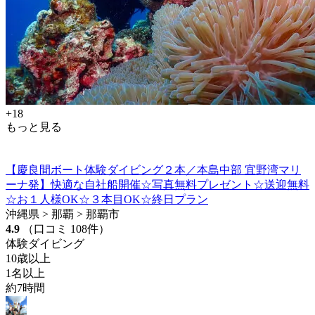
+18
もっと見る
【慶良間ボート体験ダイビング２本／本島中部 宜野湾マリ
ーナ発】快適な自社船開催☆写真無料プレゼント☆送迎無料
☆お１人様OK☆３本目OK☆終日プラン
沖縄県 > 那覇 > 那覇市
4.9
（口コミ 108件）
体験ダイビング
10歳以上
1名以上
約7時間