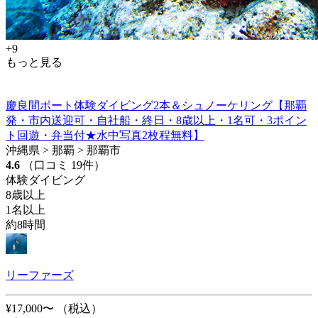
+9
もっと見る
慶良間ボート体験ダイビング2本＆シュノーケリング【那覇
発・市内送迎可・自社船・終日・8歳以上・1名可・3ポイン
ト回遊・弁当付★水中写真2枚程無料】
沖縄県 > 那覇 > 那覇市
4.6
（口コミ 19件）
体験ダイビング
8歳以上
1名以上
約8時間
リーファーズ
¥17,000〜
（税込）