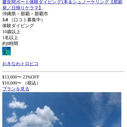
慶良間ボート体験ダイビング1本＆シュノーケリング【那覇
発／日帰りケラマ】
沖縄県 > 那覇 > 那覇市
3.0
（口コミ募集中）
体験ダイビング
10歳以上
1名以上
約8時間
おきなわトロピコ
¥13,000〜
23%OFF
¥10,000〜
（税込）
プランを見る