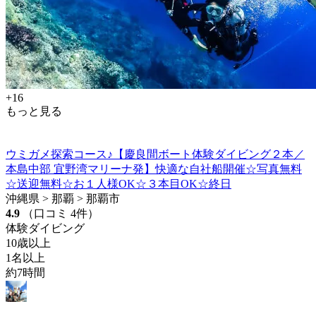
+16
もっと見る
ウミガメ探索コース♪【慶良間ボート体験ダイビング２本／
本島中部 宜野湾マリーナ発】快適な自社船開催☆写真無料
☆送迎無料☆お１人様OK☆３本目OK☆終日
沖縄県 > 那覇 > 那覇市
4.9
（口コミ 4件）
体験ダイビング
10歳以上
1名以上
約7時間