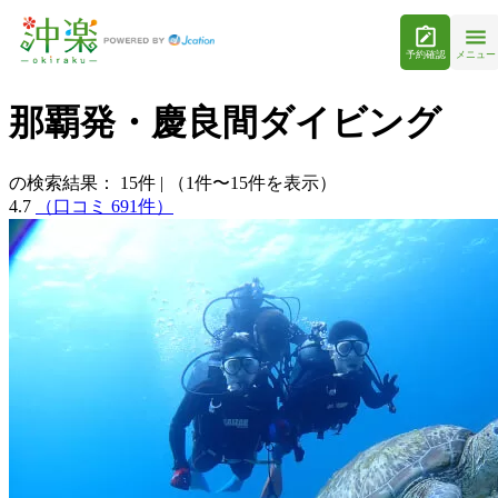
予約確認
メニュー
那覇発・慶良間ダイビング
の検索結果：
15
件
|
（1件〜15件を表示）
4.7
（口コミ 691件）