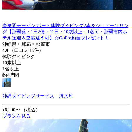
慶良間チービシ ボート体験ダイビング2本＆シュノーケリン
グ【那覇発・1日2便・半日・10歳以上・1名可・那覇市内ホ
テル送迎＆空港迎え可】☆GoPro動画プレゼント！
沖縄県 > 那覇 > 那覇市
4.9
（口コミ 15件）
体験ダイビング
10歳以上
1名以上
約4時間
沖縄ダイビングサービス 潜水屋
¥6,200〜
（税込）
プランを見る