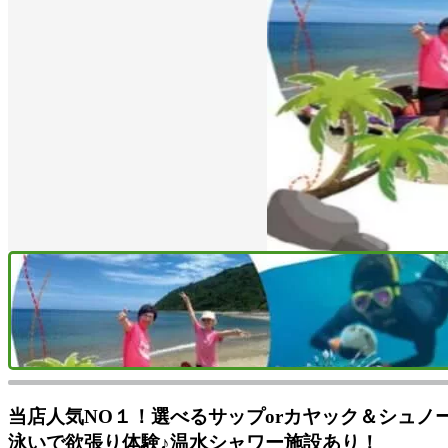
当店人気NO１！選べるサップorカヤック＆シュ
泳いで欲張り体験♪温水シャワー施設あり！