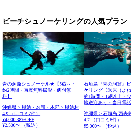
ビーチシュノーケリングの人気プラン
青の洞窟シュノーケル★【5歳～・
石垣島『青の洞窟』ビ
約2時間・写真無料撮影・餌付無
ケリング【米原（よね
料】
約1時間・1歳以上・少
地送迎あり・当日電話
沖縄県 > 恩納・名護・本部 > 恩納村
4.9
（口コミ7件）
沖縄県 > 石垣島 西表島
¥4,000
38%OFF
4.7
（口コミ6件）
¥2,500〜
（税込）
¥5,000〜
（税込）