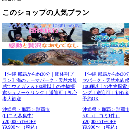
このショップの人気プラン
【沖縄 那覇から約30分｜団体割プ
【沖縄 那覇から約30
ラン】海のテーマパーク・天然水族
マパーク・天然水族感
感でウミガメ＆100種以上の生物探
100種以上の生物探索
索シュノーケリング｜送迎可｜初心
ング｜送迎可｜初心者
者大歓迎
予約OK
沖縄県 > 那覇 > 那覇市
沖縄県 > 那覇 > 那覇市
(口コミ募集中)
5.0
（口コミ1件）
¥20,000
51%OFF
¥20,000
51%OFF
¥9,900〜
（税込）
¥9,900〜
（税込）