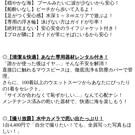
【穏やかな海】 プールみたいに波が少ないから安心！
【船酔いなし】ビーチから歩いて入るよ！
【足がつく安心感】水深１～３ｍエリアで遊ぶよ！
【専用の浮き輪】泳げない方はガイドが引率！
【絶対沈まない】安心安全のライフジャケット付き！
【プロが隣に】ガイドが常にそばにいるから安心！
◎
【清潔＆快適】あなた専用器材レンタル付き！
「誰かが使った後はイヤ…」そんな不安を解消！
直接口に触れるマウスピースは、徹底洗浄＆防塵カバーで管
理。
さらに、100着以上のウエットスーツからあなたにぴったり
の1着をセレクト。
「サイズが合わなくて恥ずかしい…」なんて心配ナシ！
メンテナンス済みの乾いた器材で、快適に海を楽しもう！
◎
【撮り放題】水中カメラで思い出たっぷり！
1台4,400円で「自分で撮りたい！でも、全員写った写真もほ
しい！」