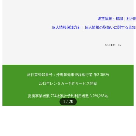
運営情報・標識
利用
個人情報保護方針
個人情報の取扱いに関する告知
©SEEC . Inc
旅行業登録番号：沖縄県知事登録旅行業 第2-368号
2013年レンタカー予約サービス開始
提携事業者数 774社
累計予約利用者数 3,769,265名
1
/
20