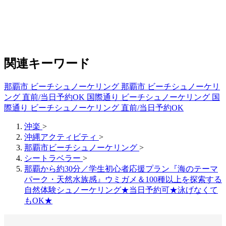
関連キーワード
那覇市 ビーチシュノーケリング
那覇市 ビーチシュノーケリ
ング 直前/当日予約OK
国際通り ビーチシュノーケリング
国
際通り ビーチシュノーケリング 直前/当日予約OK
沖楽
>
沖縄アクティビティ
>
那覇市ビーチシュノーケリング
>
シートラベラー
>
那覇から約30分／学生初心者応援プラン『海のテーマ
パーク・天然水族感』ウミガメ＆100種以上を探索する
自然体験シュノーケリング★当日予約可★泳げなくて
もOK★