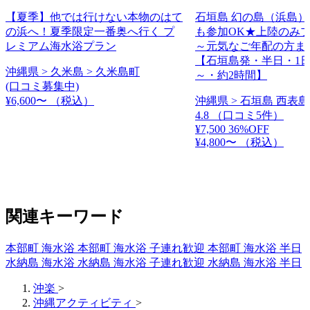
【夏季】他では行けない本物のはて
石垣島 幻の島（浜島
の浜へ！夏季限定一番奥へ行く プ
も参加OK★上陸のみ
レミアム海水浴プラン
～元気なご年配の方ま
【石垣島発・半日・1日
沖縄県 > 久米島 > 久米島町
～・約2時間】
(口コミ募集中)
¥6,600〜
（税込）
沖縄県 > 石垣島 西表島
4.8
（口コミ5件）
¥7,500
36%OFF
¥4,800〜
（税込）
関連キーワード
本部町 海水浴
本部町 海水浴 子連れ歓迎
本部町 海水浴 半日
水納島 海水浴
水納島 海水浴 子連れ歓迎
水納島 海水浴 半日
沖楽
>
沖縄アクティビティ
>