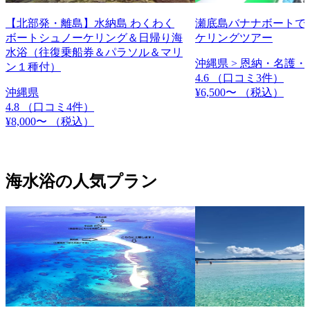
【北部発・離島】水納島 わくわく
瀬底島バナナボートで
ボートシュノーケリング＆日帰り海
ケリングツアー
水浴（往復乗船券＆パラソル＆マリ
沖縄県 > 恩納・名護・
ン１種付）
4.6
（口コミ3件）
沖縄県
¥6,500〜
（税込）
4.8
（口コミ4件）
¥8,000〜
（税込）
海水浴の人気プラン