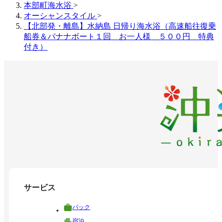
本部町海水浴
>
オーシャンスタイル
>
【北部発・離島】水納島 日帰り海水浴（高速船往復乗
船券＆バナナボート１回 お一人様 ５００円 特典
付き）
サービス
パック
宿泊