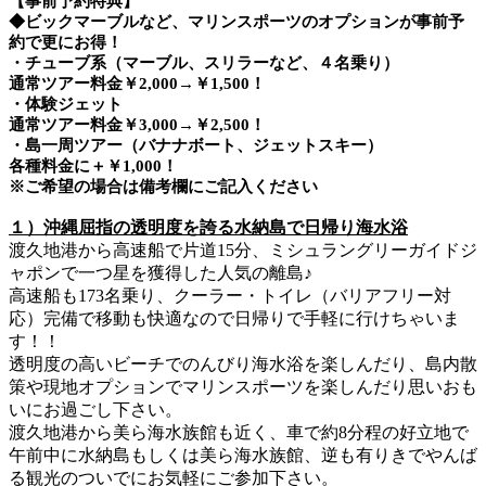
【事前予約特典】
◆ビックマーブルなど、マリンスポーツのオプションが事前予
約で更にお得！
・チューブ系（マーブル、スリラーなど、４名乗り）
通常ツアー料金￥2,000→￥1,500！
・体験ジェット
通常ツアー料金￥3,000→￥2,500！
・島一周ツアー（バナナボート、ジェットスキー）
各種料金に＋￥1,000！
※ご希望の場合は備考欄にご記入ください
１）沖縄屈指の透明度を誇る水納島で日帰り海水浴
渡久地港から高速船で片道15分、ミシュラングリーガイドジ
ャポンで一つ星を獲得した人気の離島♪
高速船も173名乗り、クーラー・トイレ（バリアフリー対
応）完備で移動も快適なので日帰りで手軽に行けちゃいま
す！！
透明度の高いビーチでのんびり海水浴を楽しんだり、島内散
策や現地オプションでマリンスポーツを楽しんだり思いおも
いにお過ごし下さい。
渡久地港から美ら海水族館も近く、車で約8分程の好立地で
午前中に水納島もしくは美ら海水族館、逆も有りきでやんば
る観光のついでにお気軽にご参加下さい。