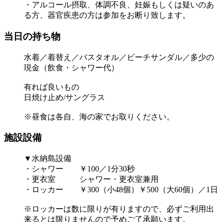
・アルコール摂取、体調不良、妊娠もしくは疑いのあ
る方、器官疾患の方は参加をお断り致します。
当日の持ち物
水着／着替え／バスタオル／ビーチサンダル／多少の
現金（飲食・シャワー代）
有れば良いもの
日焼け止め/サングラス
※昼食は各自、海の家でお取りください。
施設設備
▼水納島設備
・シャワー ￥100／1分30秒
・更衣室 シャワー・更衣室兼用
・ロッカー ￥300（小48個）￥500（大60個）／1日
※ロッカーは数に限りが有りますので、必ずご利用出
来るとは限りませんので予めご了承願います。