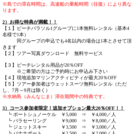
※島での滞在時間は、高速船の乗船時間（往復）により異な
ります。
2）お得な特典が満載！！
【１】ビーチパラソル1グループに1本無料レンタル（基本4
名様で1本）
同グループの申込でも4名以内の場合は1本とさせて頂
きます
【２】ツアー写真ダウンロード 無料サービス
【３】ビーチレンタル用品が20％OFF
※ご希望の方はご予約時にお申込み下さい
【４】現地追加マリンアクティビティが最大20％OFF
【５】ツアー参加者はウェットスーツ無料レンタル（ただ
し、7月～9月は除く）
※水納島（みんなじま）滞在期間中の特典です。
3）コース参加者限定！追加オプション最大20％OFF！！
┗ ボートシュノーケル ￥5,000 ⇒ ￥4,000／人
┗ パラセーリング ￥9,000 ⇒ ￥8,000／人
┗ ジェットスキー ￥3,500 ⇒ ￥3,000／人
┗ バナナボート ￥2,500 ⇒ ￥2,000／人