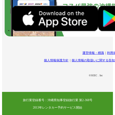
運営情報・標識
利用
個人情報保護方針
個人情報の取扱いに関する告知
©SEEC . Inc
旅行業登録番号：沖縄県知事登録旅行業 第2-368号
2013年レンタカー予約サービス開始