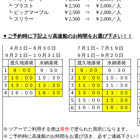
┗ ブラスト ￥2,500 ⇒ ￥2,000／人
┗ ビッグマーブル ￥2,500 ⇒ ￥2,000／人
┗ スリラー ￥2,500 ⇒ ￥2,000／人
▼ご予約時に下記より高速船のお時間をお選び下さい！！
４月１日～６月３０日
７月１日～７月１９日
９月２１日～１０月３１日
９月１日～９月２０日
渡久地港発
水納港発
渡久地港発
水納港発
1
９：００
９：３０
1
９：００
９：３０
2
１０：００
１０：３０
2
１０：００
１０：３０
3
１３：００
１３：３０
3
１１：００
１１：３０
4
１６：００
１６：３０
4
１３：００
１３：３０
5
１５：００
１５：３０
１６：００
１６：３０
6
※
ツアーでご利用する便は
黄色
で塗られた箇所になります。
※
ご予約時に高速船のお時間をお選び頂き、必ずご連絡下さい！