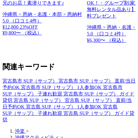
兄のお店！素潜りできます♪
OK！・グループ割/家
無料レンタル品あり】
沖縄県 > 恩納・名護・本部 > 恩納村
料プレゼント
5.0
（口コミ4件）
¥12,800
23%OFF
沖縄県 > 恩納・名護・
¥9,800〜
（税込）
5.0
（口コミ4件）
¥6,300〜
（税込）
関連キーワード
宮古島市 SUP（サップ）
宮古島市 SUP（サップ） 直前/当日
予約OK
宮古島市 SUP（サップ） 1人参加OK
宮古島市
SUP（サップ） 子連れ歓迎
宮古島市 SUP（サップ） ガイド
貸切
宮古島 SUP（サップ）
宮古島 SUP（サップ） 直前/当
日予約OK
宮古島 SUP（サップ） 1人参加OK
宮古島
SUP（サップ） 子連れ歓迎
宮古島 SUP（サップ） ガイド貸
切
沖楽
>
沖縄アクティビティ
>