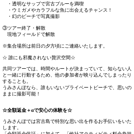
・透明なサップで宮古ブルーを満喫
・ウミガメやカラフルな魚に出会えるチャンス！
・幻のビーチで写真撮影
③ツアー終了・解散
現地フィールドで解散
※集合場所は前日の夕方頃にご連絡いたします。
☆ 誰にも邪魔されない贅沢空間☆
共同ツアーでは、時間やルートが決まっていて、知らない人
と一緒に行動するため、他の参加者が映り込んでしまったり
することも。
うみさんぽなら、誰もいないプライベートビーチで、思いの
ままに撮影可能！
☆全額返金＋αで安心の体験を☆
うみさんぽでは宮古島で特別な思い出を作るお手伝いをいた
します。
「全額返金保証」に加えて、「他社アクティビティ料金負担