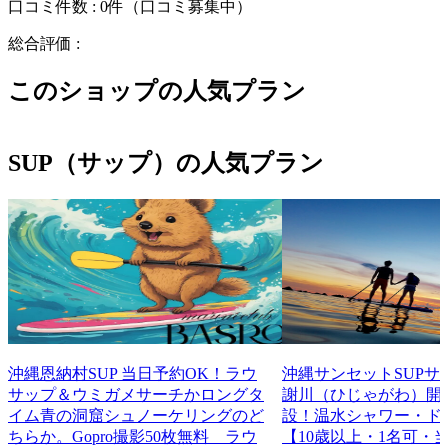
口コミ件数 :
0件
（口コミ募集中）
総合評価 :
このショップの人気プラン
SUP（サップ）の人気プラン
沖縄恩納村SUP 当日予約OK！ラウ
沖縄サンセットSUPサ
サップ＆ウミガメサーチかロングタ
謝川（ひじゃがわ）開
イム青の洞窟シュノーケリングのど
設！温水シャワー・ド
ちらか。Gopro撮影50枚無料 ラウ
【10歳以上・1名可・