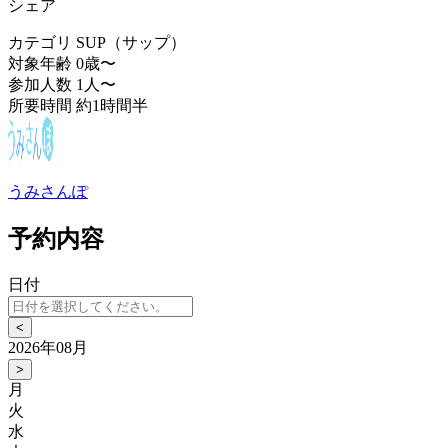
シェア
カテゴリ
SUP（サップ）
対象年齢
0歳〜
参加人数
1人〜
所要時間
約1時間半
うみさんぽ
予約内容
日付
<
2026年08月
>
月
火
水