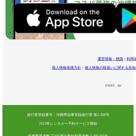
運営情報・標識
利用
個人情報保護方針
個人情報の取扱いに関する告知
©SEEC . Inc
旅行業登録番号：沖縄県知事登録旅行業 第2-368号
2013年レンタカー予約サービス開始