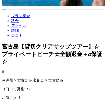
プラン紹介
料金
アクセス
詳細
口コミ
宮古島【貸切クリアサップツアー】☆
プライベートビーチ☆全額返金＋α保証
☆
沖縄県 > 宮古島 伊良部島 > 宮古島市
（口コミ募集中）
お気に入り