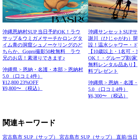
沖縄恩納村SUP 当日予約OK！ラウ
沖縄サンセットSUPサ
サップ＆ウミガメサーチかロングタ
謝川（ひじゃがわ）開
イム青の洞窟シュノーケリングのど
設！温水シャワー・ド
ちらか。Gopro撮影50枚無料 ラウ
【10歳以上・1名可・
兄のお店！素潜りできます♪
OK！・グループ割/家
無料レンタル品あり】
沖縄県 > 恩納・名護・本部 > 恩納村
料プレゼント
5.0
（口コミ4件）
¥12,800
23%OFF
沖縄県 > 恩納・名護・
¥9,800〜
（税込）
5.0
（口コミ4件）
¥6,300〜
（税込）
関連キーワード
宮古島市 SUP（サップ）
宮古島市 SUP（サップ） 直前/当日