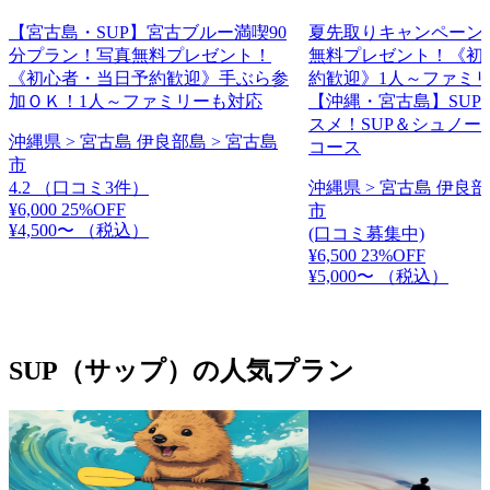
【宮古島・SUP】宮古ブルー満喫90
夏先取りキャンペーン
分プラン！写真無料プレゼント！
無料プレゼント！《初
《初心者・当日予約歓迎》手ぶら参
約歓迎》1人～ファミ
加ＯＫ！1人～ファミリーも対応
【沖縄・宮古島】SUP
スメ！SUP＆シュノー
沖縄県 > 宮古島 伊良部島 > 宮古島
コース
市
4.2
（口コミ3件）
沖縄県 > 宮古島 伊良部
¥6,000
25%OFF
市
¥4,500〜
（税込）
(口コミ募集中)
¥6,500
23%OFF
¥5,000〜
（税込）
SUP（サップ）の人気プラン