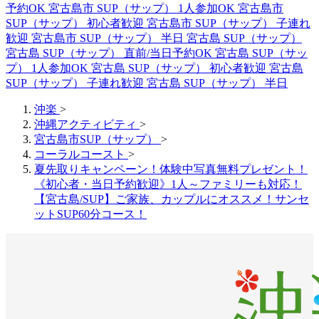
予約OK
宮古島市 SUP（サップ） 1人参加OK
宮古島市
SUP（サップ） 初心者歓迎
宮古島市 SUP（サップ） 子連れ
歓迎
宮古島市 SUP（サップ） 半日
宮古島 SUP（サップ）
宮古島 SUP（サップ） 直前/当日予約OK
宮古島 SUP（サッ
プ） 1人参加OK
宮古島 SUP（サップ） 初心者歓迎
宮古島
SUP（サップ） 子連れ歓迎
宮古島 SUP（サップ） 半日
沖楽
>
沖縄アクティビティ
>
宮古島市SUP（サップ）
>
コーラルコースト
>
夏先取りキャンペーン！体験中写真無料プレゼント！
《初心者・当日予約歓迎》1人～ファミリーも対応！
【宮古島/SUP】ご家族、カップルにオススメ！サンセ
ットSUP60分コース！