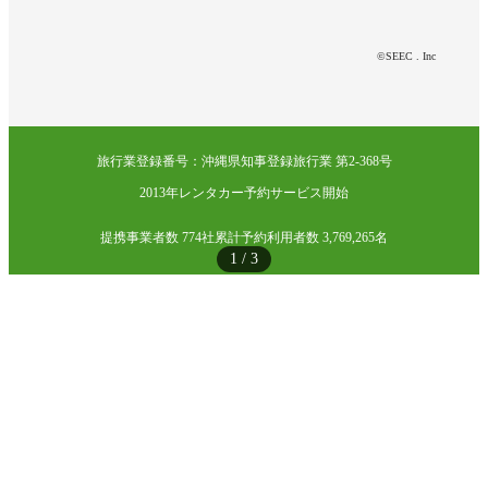
©SEEC . Inc
旅行業登録番号：沖縄県知事登録旅行業 第2-368号
2013年レンタカー予約サービス開始
提携事業者数 774社
累計予約利用者数 3,769,265名
1
/
3