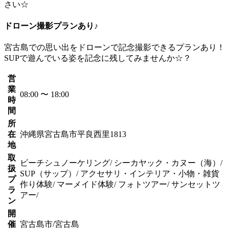
さい☆
ドローン撮影プランあり♪
宮古島での思い出をドローンで記念撮影できるプランあり！
SUPで遊んでいる姿を記念に残してみませんか☆？
営
業
08:00 〜 18:00
時
間
所
在
沖縄県宮古島市平良西里1813
地
取
ビーチシュノーケリング/ シーカヤック・カヌー（海）/
扱
SUP（サップ）/ アクセサリ・インテリア・小物・雑貨
プ
作り体験/ マーメイド体験/ フォトツアー/ サンセットツ
ラ
アー/
ン
開
催
宮古島市/宮古島