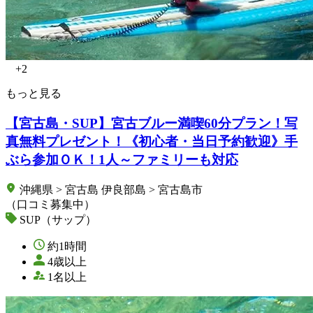
+2
もっと見る
【宮古島・SUP】宮古ブルー満喫60分プラン！写
真無料プレゼント！《初心者・当日予約歓迎》手
ぶら参加ＯＫ！1人～ファミリーも対応
沖縄県 > 宮古島 伊良部島 > 宮古島市
（口コミ募集中）
SUP（サップ）
約1時間
4歳以上
1名以上