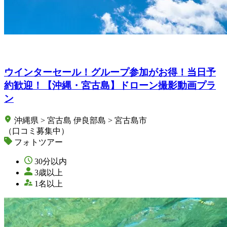
ウインターセール！グループ参加がお得！当日予
約歓迎！【沖縄・宮古島】ドローン撮影動画プラ
ン
沖縄県 > 宮古島 伊良部島 > 宮古島市
（口コミ募集中）
フォトツアー
30分以内
3歳以上
1名以上