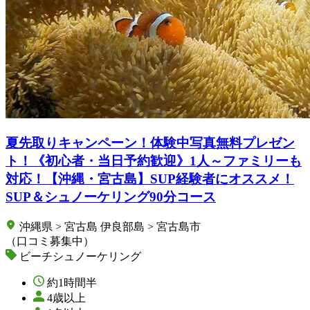
夏先取りキャンペーン！体験中写真無料プレゼン
ト！《初心者・当日予約歓迎》1人～ファミリーも
対応！【沖縄・宮古島】SUP経験者にオススメ！
SUP＆シュノーケリング90分コース
沖縄県 > 宮古島 伊良部島 > 宮古島市
（口コミ募集中）
ビーチシュノーケリング
約1時間半
4歳以上