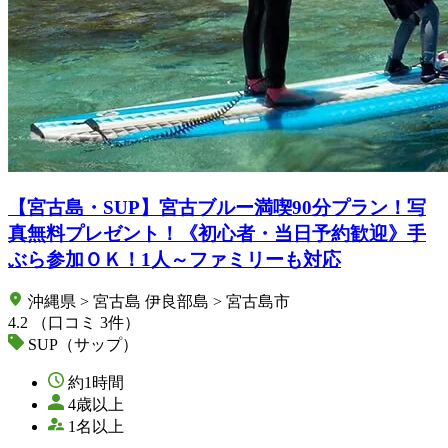
【宮古島・SUP】宮古ブルー満喫90分プラン！写
真無料プレゼント！《初心者・当日予約歓迎》手
ぶら参加ＯＫ！1人～ファミリーも対応
沖縄県 > 宮古島 伊良部島 > 宮古島市
4.2
（口コミ 3件）
SUP（サップ）
約1時間
4歳以上
1名以上