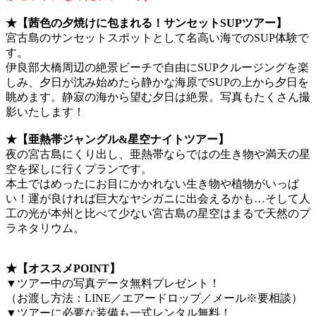
★【茜色の夕焼けに包まれる！サンセットSUPツアー】
宮古島のサンセットスポットとして名高い海でのSUP体験で
す。
伊良部大橋周辺の絶景ビーチで自由にSUPクルージングを楽
しみ、夕日が沈み始めたら静かな海原でSUPの上から夕日を
眺めます。静寂の海から望む夕日は絶景。写真もたくさん撮
影いたします！
★【亜熱帯ジャングル&星空ナイトツアー】
夜の宮古島にくり出し、亜熱帯ならではの生き物や満天の星
空を探しに行くプランです。
本土ではめったにお目にかかれない生き物や植物がいっぱ
い！運が良ければ巨大なヤシガニに出会えるかも…そして人
工の光が本州と比べて少ない宮古島の星空はまるで天然のプ
ラネタリウム。
★【オススメPOINT】
▼ツアー中の写真データ無料プレゼント！
（お渡し方法：LINE／エアードロップ／メール※要相談）
▼ツアーに必要な装備も一式レンタル無料！