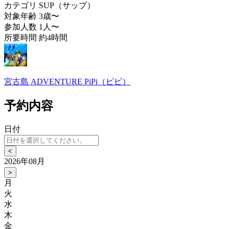
カテゴリ
SUP（サップ）
対象年齢
3歳〜
参加人数
1人〜
所要時間
約4時間
宮古島 ADVENTURE PiPi（ピピ）
予約内容
日付
<
2026年08月
>
月
火
水
木
金