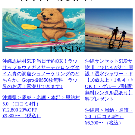
沖縄恩納村SUP 当日予約OK！ラウ
沖縄サンセットSUPサ
サップ＆ウミガメサーチかロングタ
謝川（ひじゃがわ）開
イム青の洞窟シュノーケリングのど
設！温水シャワー・ド
ちらか。Gopro撮影50枚無料 ラウ
【10歳以上・1名可・
兄のお店！素潜りできます♪
OK！・グループ割/家
無料レンタル品あり】
沖縄県 > 恩納・名護・本部 > 恩納村
料プレゼント
5.0
（口コミ4件）
¥12,800
23%OFF
沖縄県 > 恩納・名護・
¥9,800〜
（税込）
5.0
（口コミ4件）
¥6,300〜
（税込）