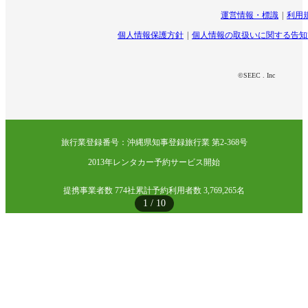
運営情報・標識
利用
個人情報保護方針
個人情報の取扱いに関する告知
©SEEC . Inc
旅行業登録番号：沖縄県知事登録旅行業 第2-368号
2013年レンタカー予約サービス開始
提携事業者数 774社
累計予約利用者数 3,769,265名
1
/
10