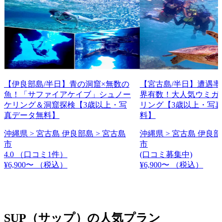
【伊良部島/半日】青の洞窟×無数の
【宮古島/半日】遭遇
魚！「サファイアケイブ」シュノー
界有数！大人気ウミガ
ケリング＆洞窟探検【3歳以上・写
リング【3歳以上・写
真データ無料】
料】
沖縄県 > 宮古島 伊良部島 > 宮古島
沖縄県 > 宮古島 伊良部
市
市
4.0
（口コミ1件）
(口コミ募集中)
¥6,900〜
（税込）
¥6,900〜
（税込）
SUP（サップ）の人気プラン