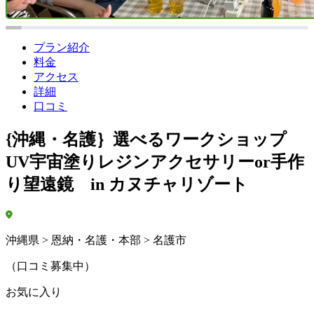
プラン紹介
料金
アクセス
詳細
口コミ
{沖縄・名護｝選べるワークショップ
UV宇宙塗りレジンアクセサリーor手作
り望遠鏡 in カヌチャリゾート
沖縄県 > 恩納・名護・本部 > 名護市
（口コミ募集中）
お気に入り