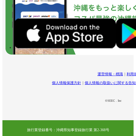
運営情報・標識
利用
個人情報保護方針
個人情報の取扱いに関する告知
©SEEC . Inc
旅行業登録番号：沖縄県知事登録旅行業 第2-368号