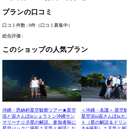
プランの口コミ
口コミ件数 :
0件
（口コミ募集中）
総合評価 :
このショップの人気プラン
沖縄・恩納村星空観察ツアー★星空
＜沖縄・名護＞ 星空
浴と宙さんぽinシェラトン沖縄サン
星空浴to宙さんぽinカ
マリーナ☆彡星の解説、参加者毎に
ト（星の解説＆ドリン
星空バックに撮影＊天気と相談しな
き&撮影）＊天気と相