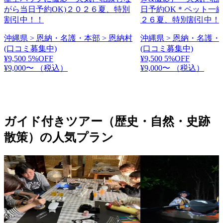
がら当日予約OK)２０２６夏、特別
日予約OK＊ペット一緒
割引中！！
２６夏、特別割引中！
沖縄県 > 恩納・名護・本部 > 恩納村
沖縄県 > 恩納・名護・
(口コミ募集中)
(口コミ募集中)
¥9,500
5%OFF
¥9,500
5%OFF
¥9,000〜
（税込）
¥9,000〜
（税込）
ガイド付きツアー（歴史・自然・史跡
散策）の人気プラン