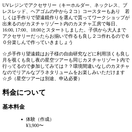
UVレジンでアクセサリー（キーホルダー、ネックレス、ブ
レスレッド、ヘアゴムの中から２コ）コースターもあり 若
しくは手作りで望遠鏡作りを選んで貰ってワークショップが
出来るのがカヌチャリゾート内のカヌチャ工房で毎日、
16:00, 17:00、18:00とスタートしました。子供から大人まで
アクセサリーだったらお揃いで作るも良し２コ作れるので６
０分楽しんで作っていきましょう
☆彡手作り望遠鏡はお子様の自由研究などに利用頂くも良し
月を覗くも良し夜の星空ツアーも同じカヌチャリゾート内で
行ってるので参加してみては？？環境間違いなしのカヌチャ
なのでリアルなプラネタリュームをお楽しみいただけます
☆彡（星空ツアーは別途、申込必要）
料金について
基本料金
体験（作成）
¥3,900〜