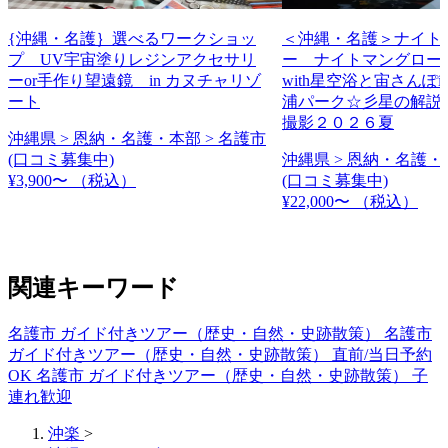
{沖縄・名護｝選べるワークショッ
＜沖縄・名護＞ナイト
プ UV宇宙塗りレジンアクセサリ
ー ナイトマングロー
ーor手作り望遠鏡 in カヌチャリゾ
with星空浴と宙さんぽi
ート
浦パーク☆彡星の解説
撮影２０２６夏
沖縄県 > 恩納・名護・本部 > 名護市
(口コミ募集中)
沖縄県 > 恩納・名護・
¥3,900〜
（税込）
(口コミ募集中)
¥22,000〜
（税込）
関連キーワード
名護市 ガイド付きツアー（歴史・自然・史跡散策）
名護市
ガイド付きツアー（歴史・自然・史跡散策） 直前/当日予約
OK
名護市 ガイド付きツアー（歴史・自然・史跡散策） 子
連れ歓迎
沖楽
>