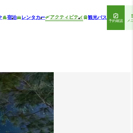
アクティビティ
ク
宿泊
レンタカー
観光バス
予約確認
メ