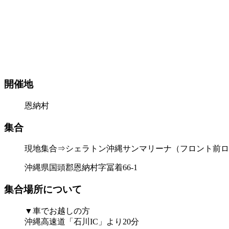
開催地
恩納村
集合
現地集合⇒シェラトン沖縄サンマリーナ（フロント前ロ
沖縄県国頭郡恩納村字冨着66-1
集合場所について
▼車でお越しの方
沖縄高速道「石川IC」より20分