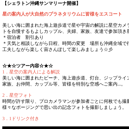
【シェラトン沖縄サンマリーナ開催】
星の案内人が大自然のプラネタリウムに皆様をエスコート
美しい海に囲まれた海上遊歩道で星や宇宙の解説に星空カメ
トを自慢するもよしカップル、夫婦、家族、友達で参加頂き
＊宿泊者 割引あり
＊天気と相談しながら日程、時間の変更 場所も沖縄全域で
工夫しながら楽しく宙さんぽして楽しみましょう☆彡
☆★☆ツアー内容☆★☆
1．星空の案内人による解説
美しい海に囲まれたビーチ、海上遊歩道、灯台、ジップライ
家族、お仲間、カップル等、皆様を特別な空感へご案内...。
2．星空フォト
時間が許す限り、プロカメラマンが参加者ごとに何枚でも撮
様々なポージングで思い出の記念フォトを撮影しましょう。
3．1ドリンク付き