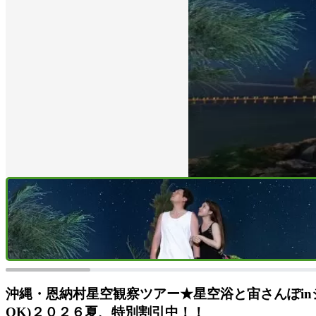
沖縄・恩納村星空観察ツアー★星空浴と宙さんぽi
OK)２０２６夏、特別割引中！！